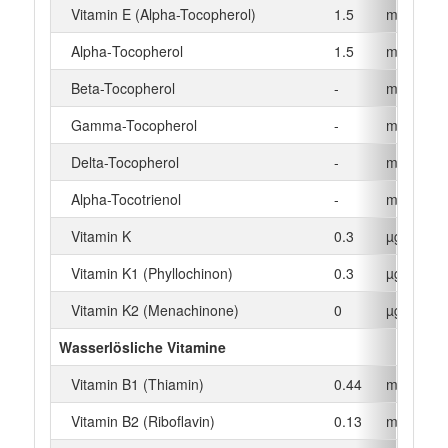
Vitamin E (Alpha-Tocopherol)
1.5
mg
Alpha‑Tocopherol
1.5
mg
Beta-Tocopherol
-
mg
Gamma-Tocopherol
-
mg
Delta-Tocopherol
-
mg
Alpha-Tocotrienol
-
mg
Vitamin K
0.3
µg
Vitamin K1 (Phyllochinon)
0.3
µg
Vitamin K2 (Menachinone)
0
µg
Wasserlösliche Vitamine
Vitamin B1 (Thiamin)
0.44
mg
Vitamin B2 (Riboflavin)
0.13
mg