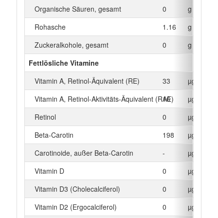
Organische Säuren, gesamt
0
g
Rohasche
1.16
g
Zuckeralkohole, gesamt
0
g
Fettlösliche Vitamine
Vitamin A, Retinol-Äquivalent (RE)
33
µg
Vitamin A, Retinol-Aktivitäts-Äquivalent (RAE)
16
µg
Retinol
0
µg
Beta‑Carotin
198
µg
Carotinoide, außer Beta-Carotin
-
µg
Vitamin D
0
µg
Vitamin D3 (Cholecalciferol)
0
µg
Vitamin D2 (Ergocalciferol)
0
µg