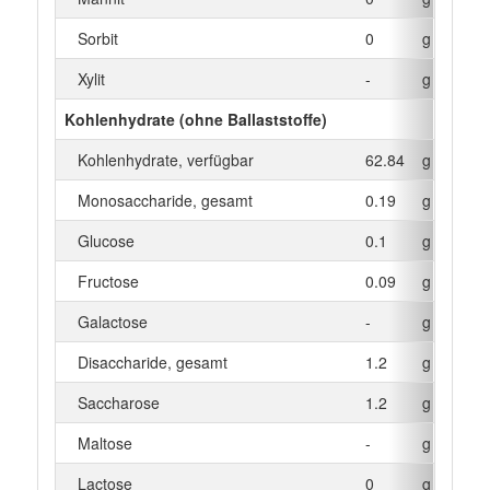
Sorbit
0
g
Xylit
-
g
Kohlenhydrate (ohne Ballaststoffe)
Kohlenhydrate, verfügbar
62.84
g
Monosaccharide, gesamt
0.19
g
Glucose
0.1
g
Fructose
0.09
g
Galactose
-
g
Disaccharide, gesamt
1.2
g
Saccharose
1.2
g
Maltose
-
g
Lactose
0
g