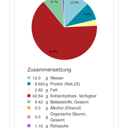
9.7%
12.4%
8.9%
64.8%
Zusammensetzung
12
.0
g
Wasser
8
.663
g
Protein (Nx6,25)
2
.82
g
Fett
62
.84
g
Kohlenhydrate, Verfügbar
9
.42
g
Ballaststoffe, Gesamt
0
.0
g
Alkohol (Ethanol)
Organische Säuren,
0
.0
g
Gesamt
1
.16
g
Rohasche