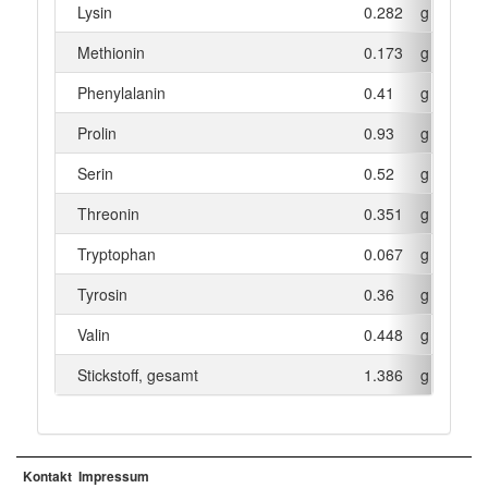
Lysin
0.282
g
Methionin
0.173
g
Phenylalanin
0.41
g
Prolin
0.93
g
Serin
0.52
g
Threonin
0.351
g
Tryptophan
0.067
g
Tyrosin
0.36
g
Valin
0.448
g
Stickstoff, gesamt
1.386
g
Kontakt
Impressum