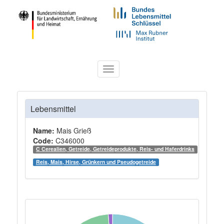
Toggle
navigation
Lebensmittel
Name:
Mais Grieß
Code:
C346000
C Cerealien, Getreide, Getreideprodukte, Reis- und Haferdrinks
Reis, Mais, Hirse, Grünkern und Pseudogetreide