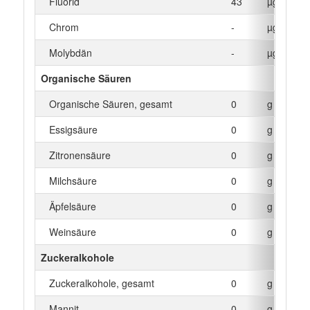
Fluorid
43
µg
Chrom
-
µg
Molybdän
-
µg
Organische Säuren
Organische Säuren, gesamt
0
g
Essigsäure
0
g
Zitronensäure
0
g
Milchsäure
0
g
Äpfelsäure
0
g
Weinsäure
0
g
Zuckeralkohole
Zuckeralkohole, gesamt
0
g
Mannit
0
g