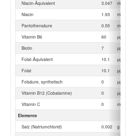
Niacin-Äquivalent
3.047
mg
Niacin
1.93
mg
Pantothensäure
0.55
mg
Vitamin B6
60
µg
Biotin
7
µg
Folat-Äquivalent
10.1
µg
Folat
10.1
µg
Folsäure, synthetisch
0
µg
Vitamin B12 (Cobalamine)
0
µg
Vitamin C
0
mg
Elemente
Salz (Natriumchlorid)
0.002
g