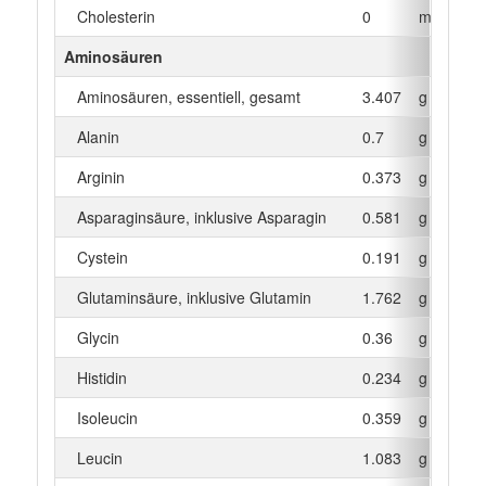
Cholesterin
0
mg
Aminosäuren
Aminosäuren, essentiell, gesamt
3.407
g
Alanin
0.7
g
Arginin
0.373
g
Asparaginsäure, inklusive Asparagin
0.581
g
Cystein
0.191
g
Glutaminsäure, inklusive Glutamin
1.762
g
Glycin
0.36
g
Histidin
0.234
g
Isoleucin
0.359
g
Leucin
1.083
g