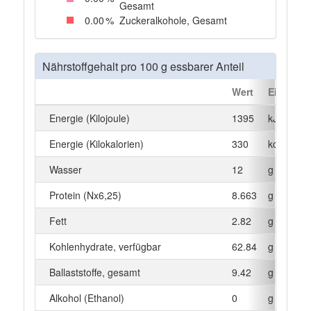
Gesamt
0
.00
%
Zuckeralkohole, Gesamt
Nährstoffgehalt pro 100 g essbarer Anteil
Wert
Einheit
Energie (Kilojoule)
1395
kJ
Energie (Kilokalorien)
330
kcal
Wasser
12
g
Protein (Nx6,25)
8.663
g
Fett
2.82
g
Kohlenhydrate, verfügbar
62.84
g
Ballaststoffe, gesamt
9.42
g
Alkohol (Ethanol)
0
g