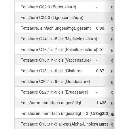
Fettsäure C22:0 (Behensäure)
-
g
Fettsäure C24:0 (Lignocerinsäure)
-
g
Fettsäure, einfach ungesättigt, gesamt
0.88
g
Fettsäure C14:1 n-5 cis (Myristoleinsäure)
-
g
Fettsäure C16:1 n-7 cis (Palmitoleinsäure)
0.01
g
Fettsäure C18:1 n-7 cis (Vaccensäure)
-
g
Fettsäure C18:1 n-9 cis (Ölsäure)
0.87
g
Fettsäure C20:1 n-9 cis (Gondosäure)
-
g
Fettsäure C22:1 n-9 cis (Erucasäure)
-
g
Fettsäuren, mehrfach ungesättigt
1.435
g
Fettsäuren, mehrfach ungesättigt n-3 (Omega-3), gesamt
0.025
g
Fettsäure C18:3 n-3 all-cis (Alpha-Linolensäure)
0.025
g