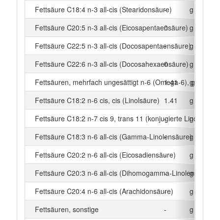
Fettsäure C18:4 n-3 all-cis (Stearidonsäure)
-
g
Fettsäure C20:5 n-3 all-cis (Eicosapentaensäure)
0
g
Fettsäure C22:5 n-3 all-cis (Docosapentaensäure)
-
g
Fettsäure C22:6 n-3 all-cis (Docosahexaensäure)
0
g
Fettsäuren, mehrfach ungesättigt n-6 (Omega-6), gesamt
1.41
g
Fettsäure C18:2 n-6 cis, cis (Linolsäure)
1.41
g
Fettsäure C18:2 n-7 cis 9, trans 11 (konjugierte Linolsäure)
-
g
Fettsäure C18:3 n-6 all-cis (Gamma-Linolensäure)
-
g
Fettsäure C20:2 n-6 all-cis (Eicosadiensäure)
-
g
Fettsäure C20:3 n-6 all-cis (Dihomogamma-Linolensäure)
-
g
Fettsäure C20:4 n-6 all-cis (Arachidonsäure)
-
g
Fettsäuren, sonstige
-
g