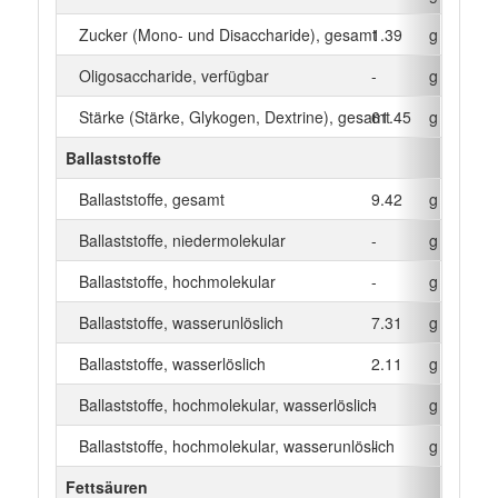
Zucker (Mono- und Disaccharide), gesamt
1.39
g
Oligosaccharide, verfügbar
-
g
Stärke (Stärke, Glykogen, Dextrine), gesamt
61.45
g
Ballaststoffe
Ballaststoffe, gesamt
9.42
g
Ballaststoffe, niedermolekular
-
g
Ballaststoffe, hochmolekular
-
g
Ballaststoffe, wasserunlöslich
7.31
g
Ballaststoffe, wasserlöslich
2.11
g
Ballaststoffe, hochmolekular, wasserlöslich
-
g
Ballaststoffe, hochmolekular, wasserunlöslich
-
g
Fettsäuren