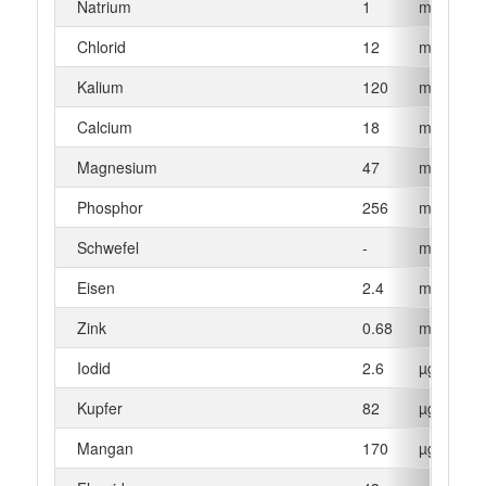
Natrium
1
mg
Chlorid
12
mg
Kalium
120
mg
Calcium
18
mg
Magnesium
47
mg
Phosphor
256
mg
Schwefel
-
mg
Eisen
2.4
mg
Zink
0.68
mg
Iodid
2.6
µg
Kupfer
82
µg
Mangan
170
µg