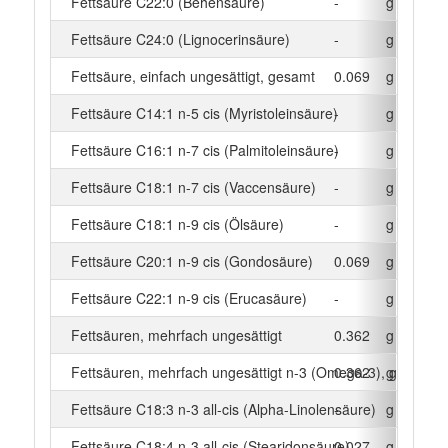
Fettsäure C22:0 (Behensäure)
-
g
Fettsäure C24:0 (Lignocerinsäure)
-
g
Fettsäure, einfach ungesättigt, gesamt
0.069
g
Fettsäure C14:1 n-5 cis (Myristoleinsäure)
-
g
Fettsäure C16:1 n-7 cis (Palmitoleinsäure)
-
g
Fettsäure C18:1 n-7 cis (Vaccensäure)
-
g
Fettsäure C18:1 n-9 cis (Ölsäure)
-
g
Fettsäure C20:1 n-9 cis (Gondosäure)
0.069
g
Fettsäure C22:1 n-9 cis (Erucasäure)
-
g
Fettsäuren, mehrfach ungesättigt
0.362
g
Fettsäuren, mehrfach ungesättigt n-3 (Omega-3), gesamt
0.362
g
Fettsäure C18:3 n-3 all-cis (Alpha-Linolensäure)
-
g
Fettsäure C18:4 n-3 all-cis (Stearidonsäure)
0.027
g