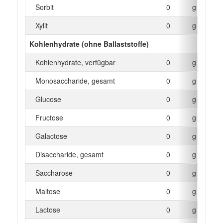
Sorbit
0
g
Xylit
0
g
Kohlenhydrate (ohne Ballaststoffe)
Kohlenhydrate, verfügbar
0
g
Monosaccharide, gesamt
0
g
Glucose
0
g
Fructose
0
g
Galactose
0
g
Disaccharide, gesamt
0
g
Saccharose
0
g
Maltose
0
g
Lactose
0
g