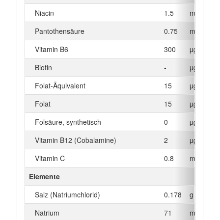
Niacin
1.5
mg
Pantothensäure
0.75
mg
Vitamin B6
300
µg
Biotin
-
µg
Folat-Äquivalent
15
µg
Folat
15
µg
Folsäure, synthetisch
0
µg
Vitamin B12 (Cobalamine)
2
µg
Vitamin C
0.8
mg
Elemente
Salz (Natriumchlorid)
0.178
g
Natrium
71
mg