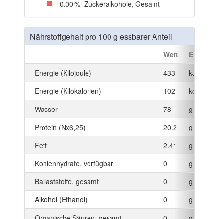
0
.00
%
Zuckeralkohole, Gesamt
Nährstoffgehalt pro 100 g essbarer Anteil
Wert
Einheit
Energie (Kilojoule)
433
kJ
Energie (Kilokalorien)
102
kcal
Wasser
78
g
Protein (Nx6,25)
20.2
g
Fett
2.41
g
Kohlenhydrate, verfügbar
0
g
Ballaststoffe, gesamt
0
g
Alkohol (Ethanol)
0
g
Organische Säuren, gesamt
0
g