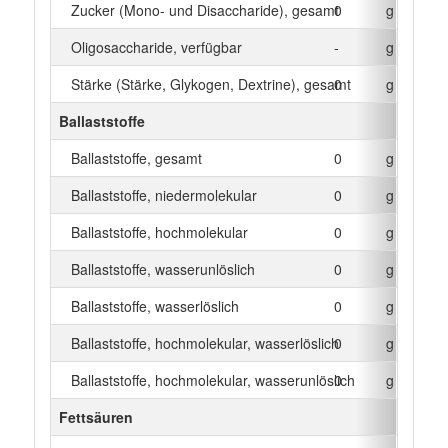
Zucker (Mono- und Disaccharide), gesamt
0
g
Oligosaccharide, verfügbar
-
g
Stärke (Stärke, Glykogen, Dextrine), gesamt
0
g
Ballaststoffe
Ballaststoffe, gesamt
0
g
Ballaststoffe, niedermolekular
0
g
Ballaststoffe, hochmolekular
0
g
Ballaststoffe, wasserunlöslich
0
g
Ballaststoffe, wasserlöslich
0
g
Ballaststoffe, hochmolekular, wasserlöslich
0
g
Ballaststoffe, hochmolekular, wasserunlöslich
0
g
Fettsäuren