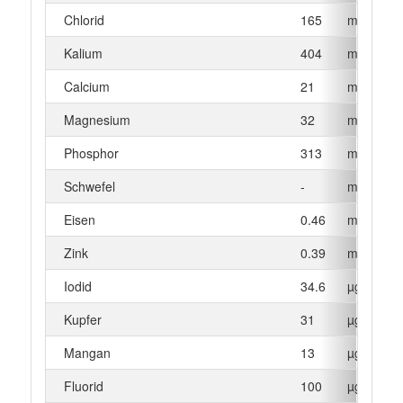
Chlorid
165
mg
Kalium
404
mg
Calcium
21
mg
Magnesium
32
mg
Phosphor
313
mg
Schwefel
-
mg
Eisen
0.46
mg
Zink
0.39
mg
Iodid
34.6
µg
Kupfer
31
µg
Mangan
13
µg
Fluorid
100
µg