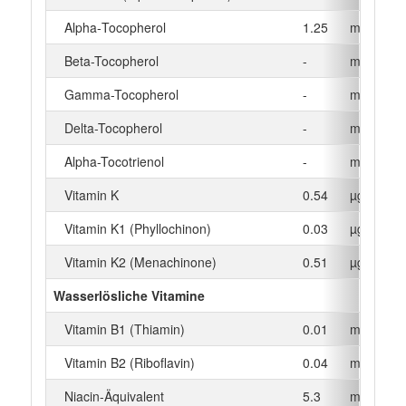
Alpha‑Tocopherol
1.25
mg
Beta-Tocopherol
-
mg
Gamma-Tocopherol
-
mg
Delta-Tocopherol
-
mg
Alpha-Tocotrienol
-
mg
Vitamin K
0.54
µg
Vitamin K1 (Phyllochinon)
0.03
µg
Vitamin K2 (Menachinone)
0.51
µg
Wasserlösliche Vitamine
Vitamin B1 (Thiamin)
0.01
mg
Vitamin B2 (Riboflavin)
0.04
mg
Niacin-Äquivalent
5.3
mg