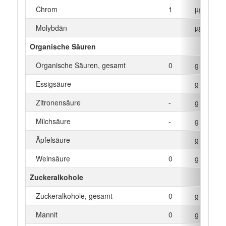
Chrom
1
µg
Molybdän
-
µg
Organische Säuren
Organische Säuren, gesamt
0
g
Essigsäure
-
g
Zitronensäure
-
g
Milchsäure
-
g
Äpfelsäure
-
g
Weinsäure
0
g
Zuckeralkohole
Zuckeralkohole, gesamt
0
g
Mannit
0
g