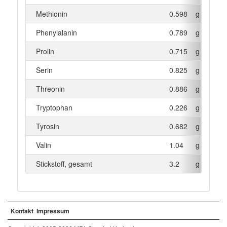
Methionin
0.598
g
Phenylalanin
0.789
g
Prolin
0.715
g
Serin
0.825
g
Threonin
0.886
g
Tryptophan
0.226
g
Tyrosin
0.682
g
Valin
1.04
g
Stickstoff, gesamt
3.2
g
Kontakt
Impressum