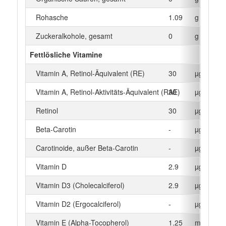
Rohasche
1.09
g
Zuckeralkohole, gesamt
0
g
Fettlösliche Vitamine
Vitamin A, Retinol-Äquivalent (RE)
30
µg
Vitamin A, Retinol-Aktivitäts-Äquivalent (RAE)
30
µg
Retinol
30
µg
Beta‑Carotin
-
µg
Carotinoide, außer Beta-Carotin
-
µg
Vitamin D
2.9
µg
Vitamin D3 (Cholecalciferol)
2.9
µg
Vitamin D2 (Ergocalciferol)
-
µg
Vitamin E (Alpha-Tocopherol)
1.25
mg