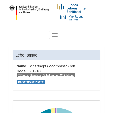
Toggle
navigation
Lebensmittel
Name:
Schafskopf (Meerbrasse) roh
Code:
T617100
T Fische, Krusten-, Schalen- und Weichtiere
Barschartige Fische