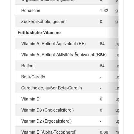
Rohasche
1.82
g
Zuckeralkohole, gesamt
0
g
Fettlösliche Vitamine
Vitamin A, Retinol-Äquivalent (RE)
84
µg
Vitamin A, Retinol-Aktivitäts-Äquivalent (RAE)
84
µg
Retinol
84
µg
Beta‑Carotin
-
µg
Carotinoide, außer Beta-Carotin
-
µg
Vitamin D
0
µg
Vitamin D3 (Cholecalciferol)
0
µg
Vitamin D2 (Ergocalciferol)
-
µg
Vitamin E (Alpha-Tocopherol)
0.68
mg