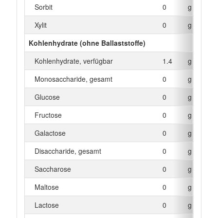
Sorbit
0
g
Xylit
0
g
Kohlenhydrate (ohne Ballaststoffe)
Kohlenhydrate, verfügbar
1.4
g
Monosaccharide, gesamt
0
g
Glucose
0
g
Fructose
0
g
Galactose
0
g
Disaccharide, gesamt
0
g
Saccharose
0
g
Maltose
0
g
Lactose
0
g