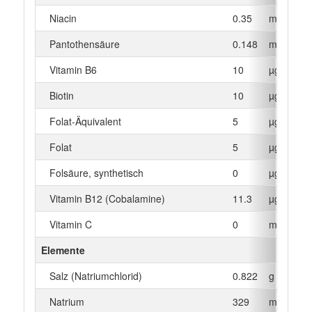
Niacin
0.35
mg
Pantothensäure
0.148
mg
Vitamin B6
10
µg
Biotin
10
µg
Folat-Äquivalent
5
µg
Folat
5
µg
Folsäure, synthetisch
0
µg
Vitamin B12 (Cobalamine)
11.3
µg
Vitamin C
0
mg
Elemente
Salz (Natriumchlorid)
0.822
g
Natrium
329
mg