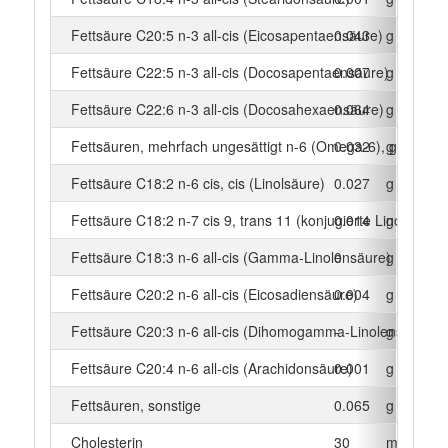
Fettsäure C20:5 n-3 all-cis (Eicosapentaensäure)
0.043
g
Fettsäure C22:5 n-3 all-cis (Docosapentaensäure)
0.007
g
Fettsäure C22:6 n-3 all-cis (Docosahexaensäure)
0.064
g
Fettsäuren, mehrfach ungesättigt n-6 (Omega-6), gesamt
0.032
g
Fettsäure C18:2 n-6 cis, cis (Linolsäure)
0.027
g
Fettsäure C18:2 n-7 cis 9, trans 11 (konjugierte Linolsäure)
0.014
g
Fettsäure C18:3 n-6 all-cis (Gamma-Linolensäure)
0
g
Fettsäure C20:2 n-6 all-cis (Eicosadiensäure)
0.004
g
Fettsäure C20:3 n-6 all-cis (Dihomogamma-Linolensäure)
-
g
Fettsäure C20:4 n-6 all-cis (Arachidonsäure)
0.001
g
Fettsäuren, sonstige
0.065
g
Cholesterin
30
mg