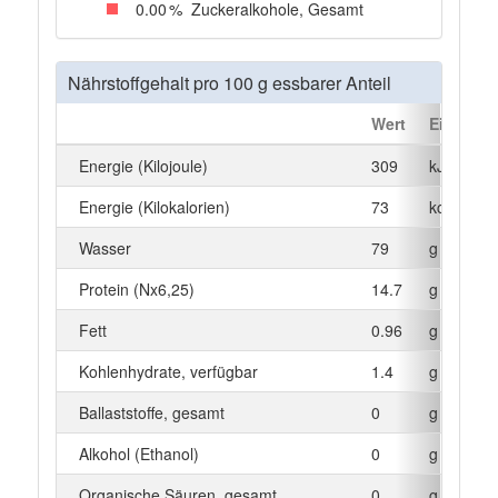
0
.00
%
Zuckeralkohole, Gesamt
Nährstoffgehalt pro 100 g essbarer Anteil
Wert
Einheit
Energie (Kilojoule)
309
kJ
Energie (Kilokalorien)
73
kcal
Wasser
79
g
Protein (Nx6,25)
14.7
g
Fett
0.96
g
Kohlenhydrate, verfügbar
1.4
g
Ballaststoffe, gesamt
0
g
Alkohol (Ethanol)
0
g
Organische Säuren, gesamt
0
g