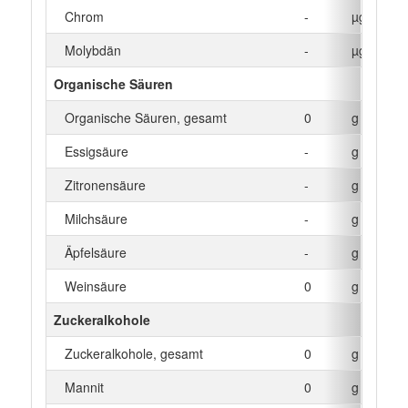
Chrom
-
µg
Molybdän
-
µg
Organische Säuren
Organische Säuren, gesamt
0
g
Essigsäure
-
g
Zitronensäure
-
g
Milchsäure
-
g
Äpfelsäure
-
g
Weinsäure
0
g
Zuckeralkohole
Zuckeralkohole, gesamt
0
g
Mannit
0
g