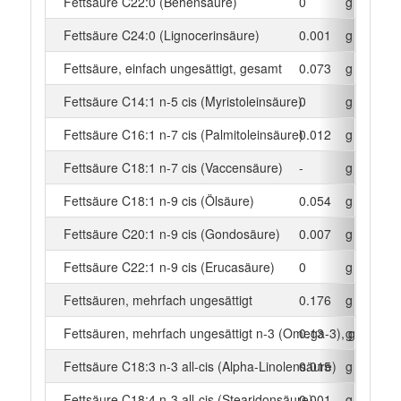
Fettsäure C22:0 (Behensäure)
0
g
Fettsäure C24:0 (Lignocerinsäure)
0.001
g
Fettsäure, einfach ungesättigt, gesamt
0.073
g
Fettsäure C14:1 n-5 cis (Myristoleinsäure)
0
g
Fettsäure C16:1 n-7 cis (Palmitoleinsäure)
0.012
g
Fettsäure C18:1 n-7 cis (Vaccensäure)
-
g
Fettsäure C18:1 n-9 cis (Ölsäure)
0.054
g
Fettsäure C20:1 n-9 cis (Gondosäure)
0.007
g
Fettsäure C22:1 n-9 cis (Erucasäure)
0
g
Fettsäuren, mehrfach ungesättigt
0.176
g
Fettsäuren, mehrfach ungesättigt n-3 (Omega-3), gesamt
0.13
g
Fettsäure C18:3 n-3 all-cis (Alpha-Linolensäure)
0.015
g
Fettsäure C18:4 n-3 all-cis (Stearidonsäure)
0.001
g