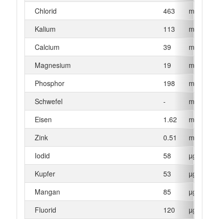
Chlorid
463
mg
Kalium
113
mg
Calcium
39
mg
Magnesium
19
mg
Phosphor
198
mg
Schwefel
-
mg
Eisen
1.62
mg
Zink
0.51
mg
Iodid
58
µg
Kupfer
53
µg
Mangan
85
µg
Fluorid
120
µg