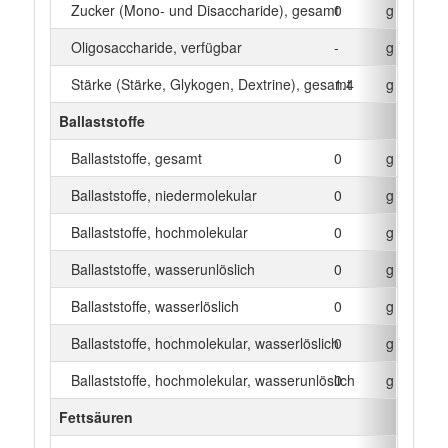
Zucker (Mono- und Disaccharide), gesamt
0
g
Oligosaccharide, verfügbar
-
g
Stärke (Stärke, Glykogen, Dextrine), gesamt
1.4
g
Ballaststoffe
Ballaststoffe, gesamt
0
g
Ballaststoffe, niedermolekular
0
g
Ballaststoffe, hochmolekular
0
g
Ballaststoffe, wasserunlöslich
0
g
Ballaststoffe, wasserlöslich
0
g
Ballaststoffe, hochmolekular, wasserlöslich
0
g
Ballaststoffe, hochmolekular, wasserunlöslich
0
g
Fettsäuren