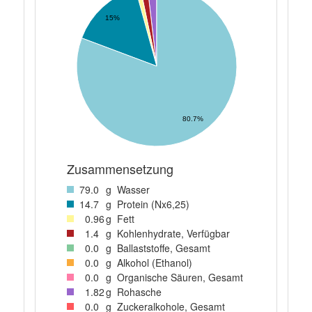
15%
80.7%
Zusammensetzung
79
.0
g
Wasser
14
.7
g
Protein (Nx6,25)
0
.96
g
Fett
1
.4
g
Kohlenhydrate, Verfügbar
0
.0
g
Ballaststoffe, Gesamt
0
.0
g
Alkohol (Ethanol)
0
.0
g
Organische Säuren, Gesamt
1
.82
g
Rohasche
0
.0
g
Zuckeralkohole, Gesamt