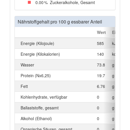
0
.00
%
Zuckeralkohole, Gesamt
Nährstoffgehalt pro 100 g essbarer Anteil
Wert
Einheit
Energie (Kilojoule)
585
kJ
Energie (Kilokalorien)
140
kcal
Wasser
73.8
g
Protein (Nx6,25)
19.7
g
Fett
6.76
g
Kohlenhydrate, verfügbar
0
g
Ballaststoffe, gesamt
0
g
Alkohol (Ethanol)
0
g
Organische Säuren, gesamt
0
g