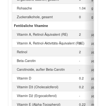
Rohasche
1.04
g
Zuckeralkohole, gesamt
0
g
Fettlösliche Vitamine
Vitamin A, Retinol-Äquivalent (RE)
2
µg
Vitamin A, Retinol-Aktivitäts-Äquivalent (RAE)
2
µg
Retinol
2
µg
Beta‑Carotin
-
µg
Carotinoide, außer Beta-Carotin
-
µg
Vitamin D
0.2
µg
Vitamin D3 (Cholecalciferol)
0.2
µg
Vitamin D2 (Ergocalciferol)
-
µg
Vitamin E (Alpha-Tocopherol)
0.22
mg