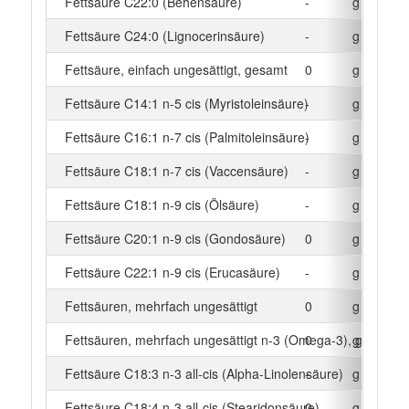
Fettsäure C22:0 (Behensäure)
-
g
Fettsäure C24:0 (Lignocerinsäure)
-
g
Fettsäure, einfach ungesättigt, gesamt
0
g
Fettsäure C14:1 n-5 cis (Myristoleinsäure)
-
g
Fettsäure C16:1 n-7 cis (Palmitoleinsäure)
-
g
Fettsäure C18:1 n-7 cis (Vaccensäure)
-
g
Fettsäure C18:1 n-9 cis (Ölsäure)
-
g
Fettsäure C20:1 n-9 cis (Gondosäure)
0
g
Fettsäure C22:1 n-9 cis (Erucasäure)
-
g
Fettsäuren, mehrfach ungesättigt
0
g
Fettsäuren, mehrfach ungesättigt n-3 (Omega-3), gesamt
0
g
Fettsäure C18:3 n-3 all-cis (Alpha-Linolensäure)
-
g
Fettsäure C18:4 n-3 all-cis (Stearidonsäure)
0
g