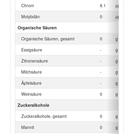
Chrom
8.1
µg
Molybdän
0
µg
Organische Säuren
Organische Säuren, gesamt
0
g
Essigsäure
-
g
Zitronensäure
-
g
Milchsäure
-
g
Äpfelsäure
-
g
Weinsäure
0
g
Zuckeralkohole
Zuckeralkohole, gesamt
0
g
Mannit
0
g