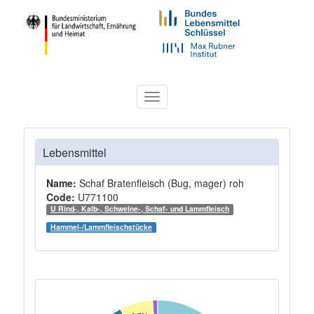
Toggle
navigation
Lebensmittel
Name:
Schaf Bratenfleisch (Bug, mager) roh
Code:
U771100
U Rind-, Kalb-, Schweine-, Schaf- und Lammfleisch
Hammel-/Lammfleischstücke