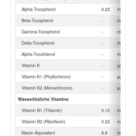
Alpha‑Tocopherol
0.22
mg
Beta-Tocopherol
-
mg
Gamma-Tocopherol
-
mg
Delta-Tocopherol
-
mg
Alpha-Tocotrienol
-
mg
Vitamin K
-
µg
Vitamin K1 (Phyllochinon)
-
µg
Vitamin K2 (Menachinone)
-
µg
Wasserlösliche Vitamine
Vitamin B1 (Thiamin)
0.12
mg
Vitamin B2 (Riboflavin)
0.22
mg
Niacin-Äquivalent
8.8
mg