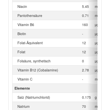
Niacin
5.45
mg
Pantothensäure
0.71
mg
Vitamin B6
160
µg
Biotin
-
µg
Folat-Äquivalent
12
µg
Folat
12
µg
Folsäure, synthetisch
0
µg
Vitamin B12 (Cobalamine)
2.78
µg
Vitamin C
-
mg
Elemente
Salz (Natriumchlorid)
0.175
g
Natrium
70
mg