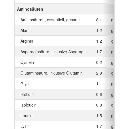
Aminosäuren
Aminosäuren, essentiell, gesamt
8.1
g
Alanin
1.2
g
Arginin
1.2
g
Asparaginsäure, inklusive Asparagin
1.7
g
Cystein
0.2
g
Glutaminsäure, inklusive Glutamin
2.9
g
Glycin
1
g
Histidin
0.6
g
Isoleucin
0.9
g
Leucin
1.5
g
Lysin
1.7
g