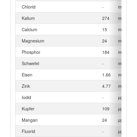
Chlorid
-
mg
Kalium
274
mg
Calcium
15
mg
Magnesium
24
mg
Phosphor
184
mg
Schwefel
-
mg
Eisen
1.66
mg
Zink
4.77
mg
Iodid
-
µg
Kupfer
109
µg
Mangan
24
µg
Fluorid
-
µg