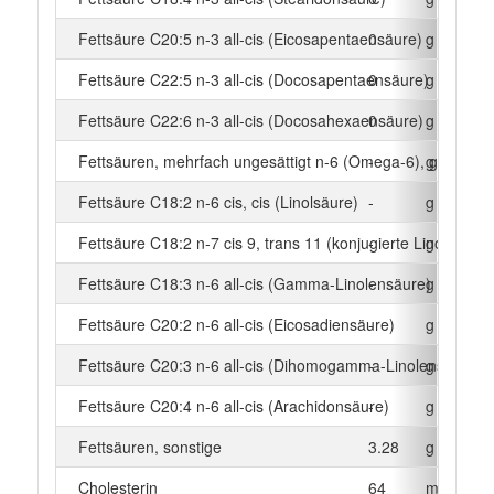
Fettsäure C20:5 n-3 all-cis (Eicosapentaensäure)
0
g
Fettsäure C22:5 n-3 all-cis (Docosapentaensäure)
0
g
Fettsäure C22:6 n-3 all-cis (Docosahexaensäure)
0
g
Fettsäuren, mehrfach ungesättigt n-6 (Omega-6), gesamt
-
g
Fettsäure C18:2 n-6 cis, cis (Linolsäure)
-
g
Fettsäure C18:2 n-7 cis 9, trans 11 (konjugierte Linolsäure)
-
g
Fettsäure C18:3 n-6 all-cis (Gamma-Linolensäure)
-
g
Fettsäure C20:2 n-6 all-cis (Eicosadiensäure)
-
g
Fettsäure C20:3 n-6 all-cis (Dihomogamma-Linolensäure)
-
g
Fettsäure C20:4 n-6 all-cis (Arachidonsäure)
-
g
Fettsäuren, sonstige
3.28
g
Cholesterin
64
mg