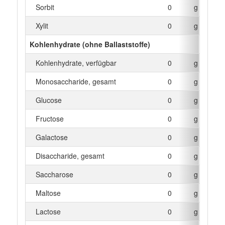
Sorbit
0
g
Xylit
0
g
Kohlenhydrate (ohne Ballaststoffe)
Kohlenhydrate, verfügbar
0
g
Monosaccharide, gesamt
0
g
Glucose
0
g
Fructose
0
g
Galactose
0
g
Disaccharide, gesamt
0
g
Saccharose
0
g
Maltose
0
g
Lactose
0
g