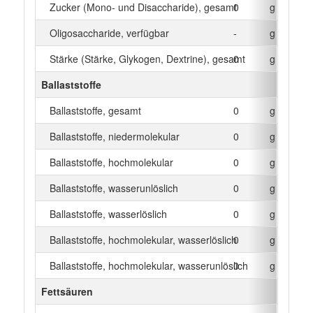
Zucker (Mono- und Disaccharide), gesamt
0
g
Oligosaccharide, verfügbar
-
g
Stärke (Stärke, Glykogen, Dextrine), gesamt
0
g
Ballaststoffe
Ballaststoffe, gesamt
0
g
Ballaststoffe, niedermolekular
0
g
Ballaststoffe, hochmolekular
0
g
Ballaststoffe, wasserunlöslich
0
g
Ballaststoffe, wasserlöslich
0
g
Ballaststoffe, hochmolekular, wasserlöslich
0
g
Ballaststoffe, hochmolekular, wasserunlöslich
0
g
Fettsäuren