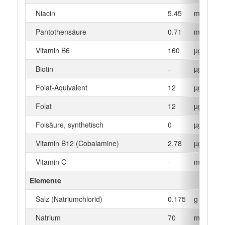
Niacin
5.45
mg
Pantothensäure
0.71
mg
Vitamin B6
160
µg
Biotin
-
µg
Folat-Äquivalent
12
µg
Folat
12
µg
Folsäure, synthetisch
0
µg
Vitamin B12 (Cobalamine)
2.78
µg
Vitamin C
-
mg
Elemente
Salz (Natriumchlorid)
0.175
g
Natrium
70
mg