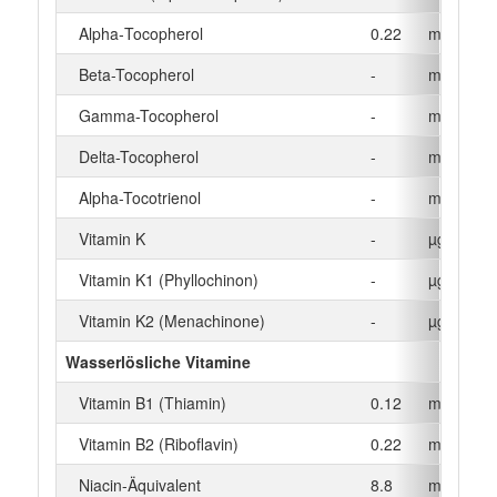
Alpha‑Tocopherol
0.22
mg
Beta-Tocopherol
-
mg
Gamma-Tocopherol
-
mg
Delta-Tocopherol
-
mg
Alpha-Tocotrienol
-
mg
Vitamin K
-
µg
Vitamin K1 (Phyllochinon)
-
µg
Vitamin K2 (Menachinone)
-
µg
Wasserlösliche Vitamine
Vitamin B1 (Thiamin)
0.12
mg
Vitamin B2 (Riboflavin)
0.22
mg
Niacin-Äquivalent
8.8
mg