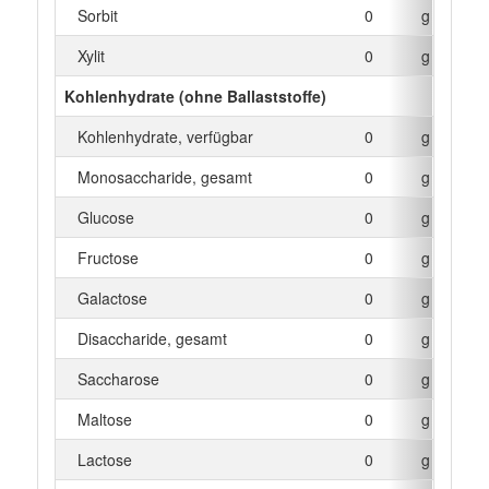
Sorbit
0
g
Xylit
0
g
Kohlenhydrate (ohne Ballaststoffe)
Kohlenhydrate, verfügbar
0
g
Monosaccharide, gesamt
0
g
Glucose
0
g
Fructose
0
g
Galactose
0
g
Disaccharide, gesamt
0
g
Saccharose
0
g
Maltose
0
g
Lactose
0
g