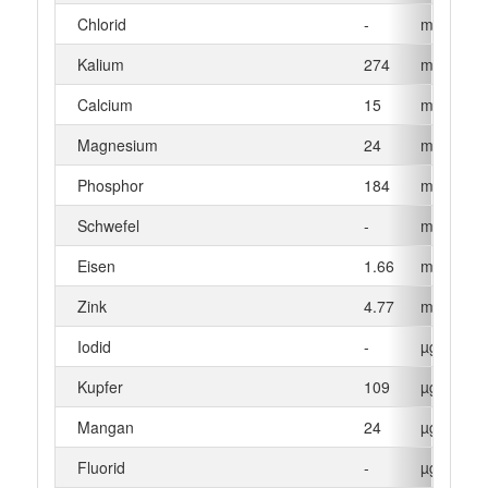
Chlorid
-
mg
Kalium
274
mg
Calcium
15
mg
Magnesium
24
mg
Phosphor
184
mg
Schwefel
-
mg
Eisen
1.66
mg
Zink
4.77
mg
Iodid
-
µg
Kupfer
109
µg
Mangan
24
µg
Fluorid
-
µg