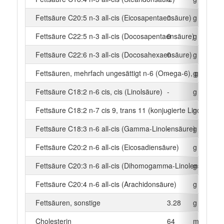
Fettsäure C20:5 n-3 all-cis (Eicosapentaensäure)
0
g
Fettsäure C22:5 n-3 all-cis (Docosapentaensäure)
0
g
Fettsäure C22:6 n-3 all-cis (Docosahexaensäure)
0
g
Fettsäuren, mehrfach ungesättigt n-6 (Omega-6), gesamt
-
g
Fettsäure C18:2 n-6 cis, cis (Linolsäure)
-
g
Fettsäure C18:2 n-7 cis 9, trans 11 (konjugierte Linolsäure)
-
g
Fettsäure C18:3 n-6 all-cis (Gamma-Linolensäure)
-
g
Fettsäure C20:2 n-6 all-cis (Eicosadiensäure)
-
g
Fettsäure C20:3 n-6 all-cis (Dihomogamma-Linolensäure)
-
g
Fettsäure C20:4 n-6 all-cis (Arachidonsäure)
-
g
Fettsäuren, sonstige
3.28
g
Cholesterin
64
mg