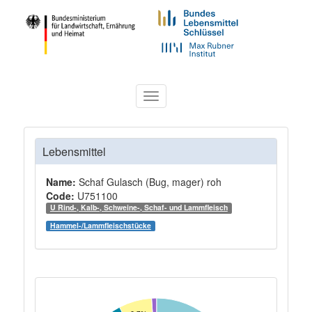
Toggle
navigation
Lebensmittel
Name:
Schaf Gulasch (Bug, mager) roh
Code:
U751100
U Rind-, Kalb-, Schweine-, Schaf- und Lammfleisch
Hammel-/Lammfleischstücke