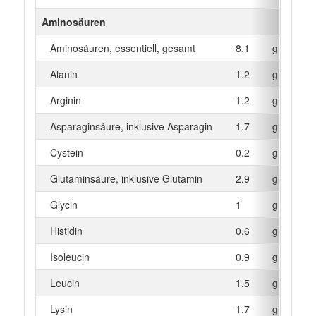
Aminosäuren
Aminosäuren, essentiell, gesamt
8.1
g
Alanin
1.2
g
Arginin
1.2
g
Asparaginsäure, inklusive Asparagin
1.7
g
Cystein
0.2
g
Glutaminsäure, inklusive Glutamin
2.9
g
Glycin
1
g
Histidin
0.6
g
Isoleucin
0.9
g
Leucin
1.5
g
Lysin
1.7
g