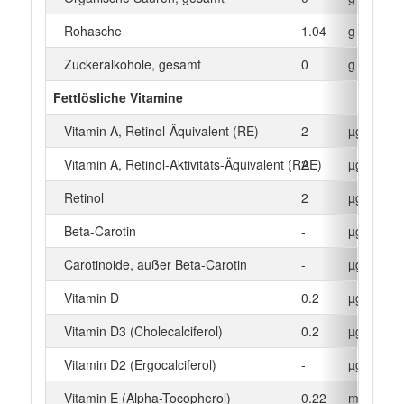
Rohasche
1.04
g
Zuckeralkohole, gesamt
0
g
Fettlösliche Vitamine
Vitamin A, Retinol-Äquivalent (RE)
2
µg
Vitamin A, Retinol-Aktivitäts-Äquivalent (RAE)
2
µg
Retinol
2
µg
Beta‑Carotin
-
µg
Carotinoide, außer Beta-Carotin
-
µg
Vitamin D
0.2
µg
Vitamin D3 (Cholecalciferol)
0.2
µg
Vitamin D2 (Ergocalciferol)
-
µg
Vitamin E (Alpha-Tocopherol)
0.22
mg