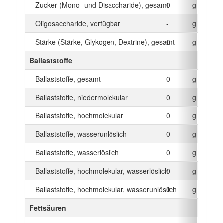
Zucker (Mono- und Disaccharide), gesamt
0
g
Oligosaccharide, verfügbar
-
g
Stärke (Stärke, Glykogen, Dextrine), gesamt
0
g
Ballaststoffe
Ballaststoffe, gesamt
0
g
Ballaststoffe, niedermolekular
0
g
Ballaststoffe, hochmolekular
0
g
Ballaststoffe, wasserunlöslich
0
g
Ballaststoffe, wasserlöslich
0
g
Ballaststoffe, hochmolekular, wasserlöslich
0
g
Ballaststoffe, hochmolekular, wasserunlöslich
0
g
Fettsäuren