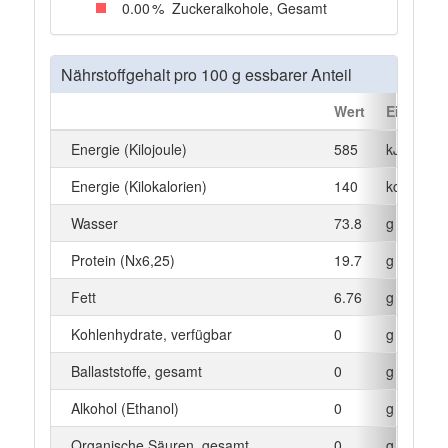
0
.00
%
Zuckeralkohole, Gesamt
Nährstoffgehalt pro 100 g essbarer Anteil
Wert
Einheit
Energie (Kilojoule)
585
kJ
Energie (Kilokalorien)
140
kcal
Wasser
73.8
g
Protein (Nx6,25)
19.7
g
Fett
6.76
g
Kohlenhydrate, verfügbar
0
g
Ballaststoffe, gesamt
0
g
Alkohol (Ethanol)
0
g
Organische Säuren, gesamt
0
g