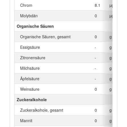
Chrom
8.1
µg
Molybdän
0
µg
Organische Säuren
Organische Säuren, gesamt
0
g
Essigsäure
-
g
Zitronensäure
-
g
Milchsäure
-
g
Äpfelsäure
-
g
Weinsäure
0
g
Zuckeralkohole
Zuckeralkohole, gesamt
0
g
Mannit
0
g