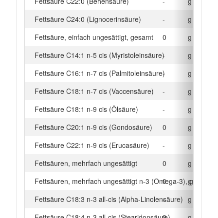
Fettsäure C22:0 (Behensäure)
-
g
Fettsäure C24:0 (Lignocerinsäure)
-
g
Fettsäure, einfach ungesättigt, gesamt
0
g
Fettsäure C14:1 n-5 cis (Myristoleinsäure)
-
g
Fettsäure C16:1 n-7 cis (Palmitoleinsäure)
-
g
Fettsäure C18:1 n-7 cis (Vaccensäure)
-
g
Fettsäure C18:1 n-9 cis (Ölsäure)
-
g
Fettsäure C20:1 n-9 cis (Gondosäure)
0
g
Fettsäure C22:1 n-9 cis (Erucasäure)
-
g
Fettsäuren, mehrfach ungesättigt
0
g
Fettsäuren, mehrfach ungesättigt n-3 (Omega-3), gesamt
0
g
Fettsäure C18:3 n-3 all-cis (Alpha-Linolensäure)
-
g
Fettsäure C18:4 n-3 all-cis (Stearidonsäure)
0
g