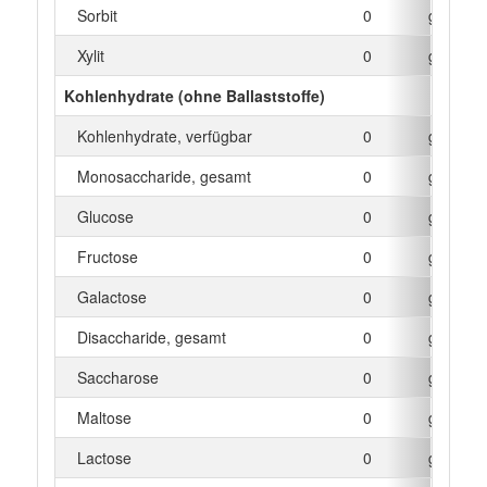
Sorbit
0
g
Xylit
0
g
Kohlenhydrate (ohne Ballaststoffe)
Kohlenhydrate, verfügbar
0
g
Monosaccharide, gesamt
0
g
Glucose
0
g
Fructose
0
g
Galactose
0
g
Disaccharide, gesamt
0
g
Saccharose
0
g
Maltose
0
g
Lactose
0
g