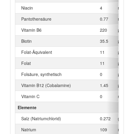
Niacin
4
mg
Pantothensäure
0.77
mg
Vitamin B6
220
µg
Biotin
35.5
µg
Folat-Äquivalent
11
µg
Folat
11
µg
Folsäure, synthetisch
0
µg
Vitamin B12 (Cobalamine)
1.45
µg
Vitamin C
0
mg
Elemente
Salz (Natriumchlorid)
0.272
g
Natrium
109
mg