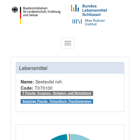
Toggle
navigation
Lebensmittel
Name:
Seeteufel roh
Code:
T070100
T Fische, Krusten-, Schalen- und Weichtiere
Sonstige Fische, Tintenfisch, Fischinnereien