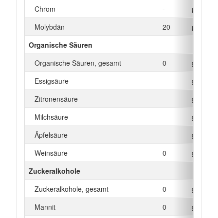
Chrom
-
µg
Molybdän
20
µg
Organische Säuren
Organische Säuren, gesamt
0
g
Essigsäure
-
g
Zitronensäure
-
g
Milchsäure
-
g
Äpfelsäure
-
g
Weinsäure
0
g
Zuckeralkohole
Zuckeralkohole, gesamt
0
g
Mannit
0
g