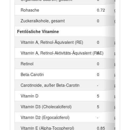
Rohasche
0.72
g
Zuckeralkohole, gesamt
0
g
Fettlösliche Vitamine
Vitamin A, Retinol-Äquivalent (RE)
0
µg
Vitamin A, Retinol-Aktivitäts-Äquivalent (RAE)
0
µg
Retinol
0
µg
Beta‑Carotin
0
µg
Carotinoide, außer Beta-Carotin
-
µg
Vitamin D
5
µg
Vitamin D3 (Cholecalciferol)
5
µg
Vitamin D2 (Ergocalciferol)
-
µg
Vitamin E (Alpha-Tocopherol)
0.85
mg