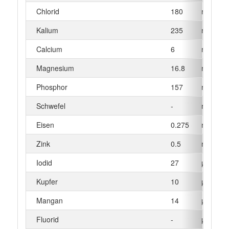
Chlorid
180
mg
Kalium
235
mg
Calcium
6
mg
Magnesium
16.8
mg
Phosphor
157
mg
Schwefel
-
mg
Eisen
0.275
mg
Zink
0.5
mg
Iodid
27
µg
Kupfer
10
µg
Mangan
14
µg
Fluorid
-
µg