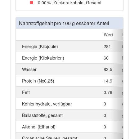
0
.00
%
Zuckeralkohole, Gesamt
Nährstoffgehalt pro 100 g essbarer Anteil
Wert
Einheit
Energie (Kilojoule)
281
kJ
Energie (Kilokalorien)
66
kcal
Wasser
83.5
g
Protein (Nx6,25)
14.9
g
Fett
0.76
g
Kohlenhydrate, verfügbar
0
g
Ballaststoffe, gesamt
0
g
Alkohol (Ethanol)
0
g
Organische Säuren, gesamt
0
g