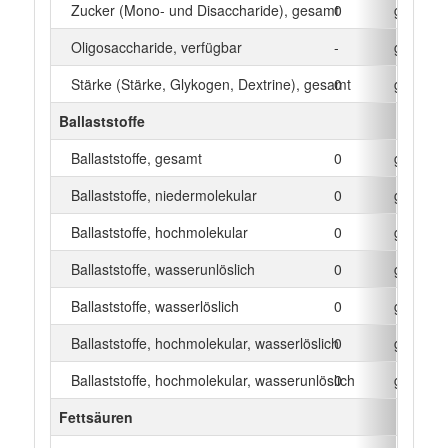
Zucker (Mono- und Disaccharide), gesamt
0
g
Oligosaccharide, verfügbar
-
g
Stärke (Stärke, Glykogen, Dextrine), gesamt
0
g
Ballaststoffe
Ballaststoffe, gesamt
0
g
Ballaststoffe, niedermolekular
0
g
Ballaststoffe, hochmolekular
0
g
Ballaststoffe, wasserunlöslich
0
g
Ballaststoffe, wasserlöslich
0
g
Ballaststoffe, hochmolekular, wasserlöslich
0
g
Ballaststoffe, hochmolekular, wasserunlöslich
0
g
Fettsäuren