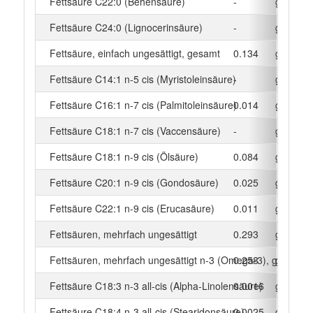
Fettsäure C22:0 (Behensäure)
-
g
Fettsäure C24:0 (Lignocerinsäure)
-
g
Fettsäure, einfach ungesättigt, gesamt
0.134
g
Fettsäure C14:1 n-5 cis (Myristoleinsäure)
-
g
Fettsäure C16:1 n-7 cis (Palmitoleinsäure)
0.014
g
Fettsäure C18:1 n-7 cis (Vaccensäure)
-
g
Fettsäure C18:1 n-9 cis (Ölsäure)
0.084
g
Fettsäure C20:1 n-9 cis (Gondosäure)
0.025
g
Fettsäure C22:1 n-9 cis (Erucasäure)
0.011
g
Fettsäuren, mehrfach ungesättigt
0.293
g
Fettsäuren, mehrfach ungesättigt n-3 (Omega-3), gesamt
0.258
g
Fettsäure C18:3 n-3 all-cis (Alpha-Linolensäure)
0.0016
g
Fettsäure C18:4 n-3 all-cis (Stearidonsäure)
0.0025
g