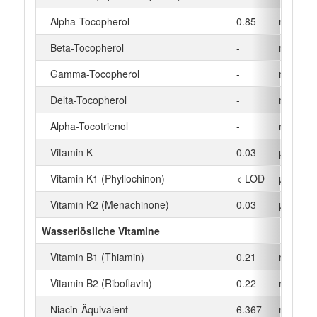
Alpha‑Tocopherol
0.85
mg
Beta-Tocopherol
-
mg
Gamma-Tocopherol
-
mg
Delta-Tocopherol
-
mg
Alpha-Tocotrienol
-
mg
Vitamin K
0.03
µg
Vitamin K1 (Phyllochinon)
< LOD
µg
Vitamin K2 (Menachinone)
0.03
µg
Wasserlösliche Vitamine
Vitamin B1 (Thiamin)
0.21
mg
Vitamin B2 (Riboflavin)
0.22
mg
Niacin-Äquivalent
6.367
mg