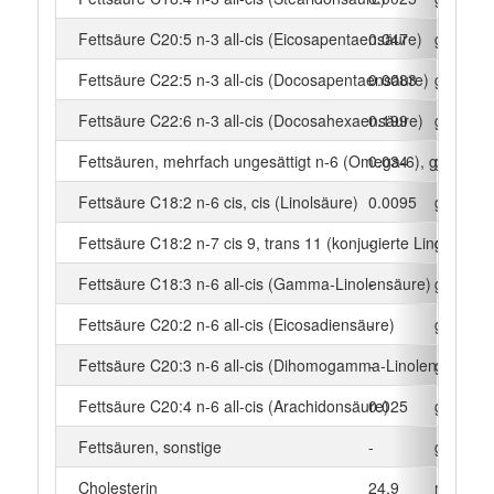
Fettsäure C20:5 n-3 all-cis (Eicosapentaensäure)
0.047
g
Fettsäure C22:5 n-3 all-cis (Docosapentaensäure)
0.0083
g
Fettsäure C22:6 n-3 all-cis (Docosahexaensäure)
0.199
g
Fettsäuren, mehrfach ungesättigt n-6 (Omega-6), gesamt
0.034
g
Fettsäure C18:2 n-6 cis, cis (Linolsäure)
0.0095
g
Fettsäure C18:2 n-7 cis 9, trans 11 (konjugierte Linolsäure)
-
g
Fettsäure C18:3 n-6 all-cis (Gamma-Linolensäure)
-
g
Fettsäure C20:2 n-6 all-cis (Eicosadiensäure)
-
g
Fettsäure C20:3 n-6 all-cis (Dihomogamma-Linolensäure)
-
g
Fettsäure C20:4 n-6 all-cis (Arachidonsäure)
0.025
g
Fettsäuren, sonstige
-
g
Cholesterin
24.9
mg