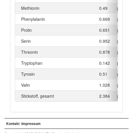
Methionin
0.49
g
Phenylalanin
0.669
g
Prolin
0.651
g
Serin
0.952
g
Threonin
0.878
g
Tryptophan
0.142
g
Tyrosin
0.51
g
Valin
1.028
g
Stickstoff, gesamt
2.384
g
Kontakt
Impressum