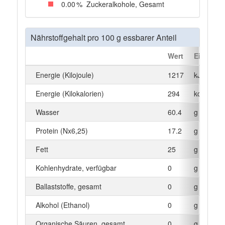
0
.00
%
Zuckeralkohole, Gesamt
Nährstoffgehalt pro 100 g essbarer Anteil
Wert
Einheit
Energie (Kilojoule)
1217
kJ
Energie (Kilokalorien)
294
kcal
Wasser
60.4
g
Protein (Nx6,25)
17.2
g
Fett
25
g
Kohlenhydrate, verfügbar
0
g
Ballaststoffe, gesamt
0
g
Alkohol (Ethanol)
0
g
Organische Säuren, gesamt
0
g