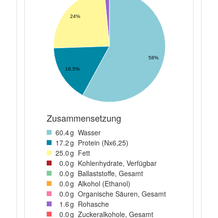
24%
58%
16.5%
Zusammensetzung
60
.4
g
Wasser
17
.2
g
Protein (Nx6,25)
25
.0
g
Fett
0
.0
g
Kohlenhydrate, Verfügbar
0
.0
g
Ballaststoffe, Gesamt
0
.0
g
Alkohol (Ethanol)
0
.0
g
Organische Säuren, Gesamt
1
.6
g
Rohasche
0
.0
g
Zuckeralkohole, Gesamt