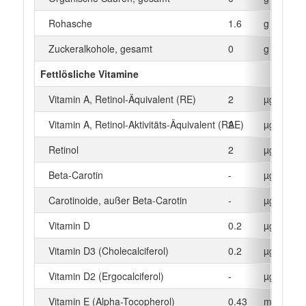
Rohasche
1.6
g
Zuckeralkohole, gesamt
0
g
Fettlösliche Vitamine
Vitamin A, Retinol-Äquivalent (RE)
2
µg
Vitamin A, Retinol-Aktivitäts-Äquivalent (RAE)
2
µg
Retinol
2
µg
Beta‑Carotin
-
µg
Carotinoide, außer Beta-Carotin
-
µg
Vitamin D
0.2
µg
Vitamin D3 (Cholecalciferol)
0.2
µg
Vitamin D2 (Ergocalciferol)
-
µg
Vitamin E (Alpha-Tocopherol)
0.43
mg