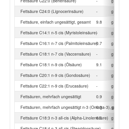
Fettsäure C22:0 (Behensäure)
-
g
Fettsäure C24:0 (Lignocerinsäure)
-
g
Fettsäure, einfach ungesättigt, gesamt
9.8
g
Fettsäure C14:1 n-5 cis (Myristoleinsäure)
-
g
Fettsäure C16:1 n-7 cis (Palmitoleinsäure)
0.7
g
Fettsäure C18:1 n-7 cis (Vaccensäure)
-
g
Fettsäure C18:1 n-9 cis (Ölsäure)
9.1
g
Fettsäure C20:1 n-9 cis (Gondosäure)
-
g
Fettsäure C22:1 n-9 cis (Erucasäure)
-
g
Fettsäuren, mehrfach ungesättigt
0.9
g
Fettsäuren, mehrfach ungesättigt n-3 (Omega-3), gesamt
0.3
g
Fettsäure C18:3 n-3 all-cis (Alpha-Linolensäure)
0.3
g
Fettsäure C18:4 n-3 all-cis (Stearidonsäure)
-
g