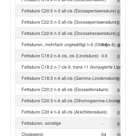
Fettsäure C20:5 n-3 all-cis (Eicosapentaensäure)
-
g
Fettsäure C22:5 n-3 all-cis (Docosapentaensäure)
-
g
Fettsäure C22:6 n-3 all-cis (Docosahexaensäure)
-
g
Fettsäuren, mehrfach ungesättigt n-6 (Omega-6), gesamt
0.6
g
Fettsäure C18:2 n-6 cis, cis (Linolsäure)
0.6
g
Fettsäure C18:2 n-7 cis 9, trans 11 (konjugierte Linolsäure)
-
g
Fettsäure C18:3 n-6 all-cis (Gamma-Linolensäure)
-
g
Fettsäure C20:2 n-6 all-cis (Eicosadiensäure)
-
g
Fettsäure C20:3 n-6 all-cis (Dihomogamma-Linolensäure)
-
g
Fettsäure C20:4 n-6 all-cis (Arachidonsäure)
-
g
Fettsäuren, sonstige
-
g
Cholesterin
64
mg