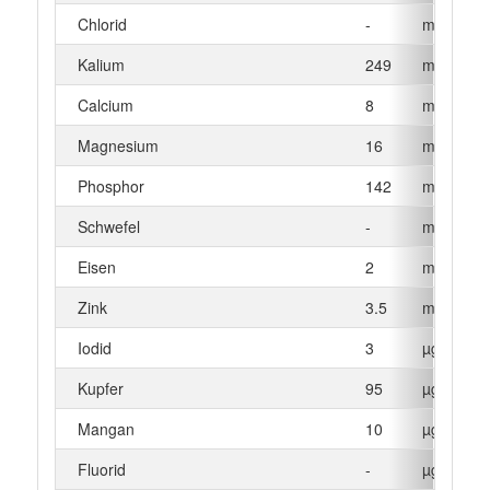
Chlorid
-
mg
Kalium
249
mg
Calcium
8
mg
Magnesium
16
mg
Phosphor
142
mg
Schwefel
-
mg
Eisen
2
mg
Zink
3.5
mg
Iodid
3
µg
Kupfer
95
µg
Mangan
10
µg
Fluorid
-
µg