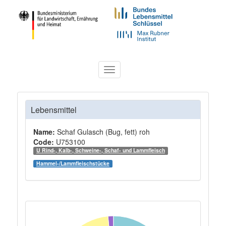
Toggle
navigation
Lebensmittel
Name:
Schaf Gulasch (Bug, fett) roh
Code:
U753100
U Rind-, Kalb-, Schweine-, Schaf- und Lammfleisch
Hammel-/Lammfleischstücke