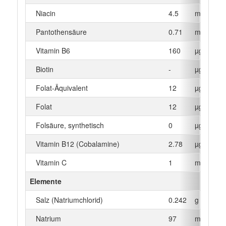
Niacin
4.5
mg
Pantothensäure
0.71
mg
Vitamin B6
160
µg
Biotin
-
µg
Folat-Äquivalent
12
µg
Folat
12
µg
Folsäure, synthetisch
0
µg
Vitamin B12 (Cobalamine)
2.78
µg
Vitamin C
1
mg
Elemente
Salz (Natriumchlorid)
0.242
g
Natrium
97
mg