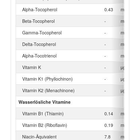
Alpha‑Tocopherol
0.43
mg
Beta-Tocopherol
-
mg
Gamma-Tocopherol
-
mg
Delta-Tocopherol
-
mg
Alpha-Tocotrienol
-
mg
Vitamin K
-
µg
Vitamin K1 (Phyllochinon)
-
µg
Vitamin K2 (Menachinone)
-
µg
Wasserlösliche Vitamine
Vitamin B1 (Thiamin)
0.14
mg
Vitamin B2 (Riboflavin)
0.19
mg
Niacin-Äquivalent
7.8
mg