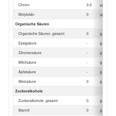
Chrom
3.9
µg
Molybdän
0
µg
Organische Säuren
Organische Säuren, gesamt
0
g
Essigsäure
-
g
Zitronensäure
-
g
Milchsäure
-
g
Äpfelsäure
-
g
Weinsäure
0
g
Zuckeralkohole
Zuckeralkohole, gesamt
0
g
Mannit
0
g