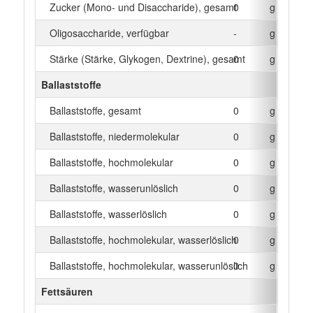
Zucker (Mono- und Disaccharide), gesamt
0
g
Oligosaccharide, verfügbar
-
g
Stärke (Stärke, Glykogen, Dextrine), gesamt
0
g
Ballaststoffe
Ballaststoffe, gesamt
0
g
Ballaststoffe, niedermolekular
0
g
Ballaststoffe, hochmolekular
0
g
Ballaststoffe, wasserunlöslich
0
g
Ballaststoffe, wasserlöslich
0
g
Ballaststoffe, hochmolekular, wasserlöslich
0
g
Ballaststoffe, hochmolekular, wasserunlöslich
0
g
Fettsäuren