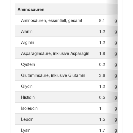
Aminosäuren
Aminosäuren, essentiell, gesamt
8.1
g
Alanin
1.2
g
Arginin
1.2
g
Asparaginsäure, inklusive Asparagin
1.8
g
Cystein
0.2
g
Glutaminsäure, inklusive Glutamin
3.6
g
Glycin
1.2
g
Histidin
0.5
g
Isoleucin
1
g
Leucin
1.5
g
Lysin
1.7
g