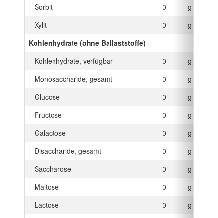
Sorbit
0
g
Xylit
0
g
Kohlenhydrate (ohne Ballaststoffe)
Kohlenhydrate, verfügbar
0
g
Monosaccharide, gesamt
0
g
Glucose
0
g
Fructose
0
g
Galactose
0
g
Disaccharide, gesamt
0
g
Saccharose
0
g
Maltose
0
g
Lactose
0
g