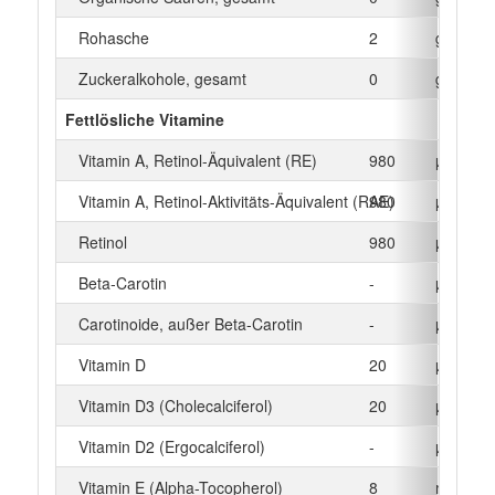
Rohasche
2
g
Zuckeralkohole, gesamt
0
g
Fettlösliche Vitamine
Vitamin A, Retinol-Äquivalent (RE)
980
µg
Vitamin A, Retinol-Aktivitäts-Äquivalent (RAE)
980
µg
Retinol
980
µg
Beta‑Carotin
-
µg
Carotinoide, außer Beta-Carotin
-
µg
Vitamin D
20
µg
Vitamin D3 (Cholecalciferol)
20
µg
Vitamin D2 (Ergocalciferol)
-
µg
Vitamin E (Alpha-Tocopherol)
8
mg