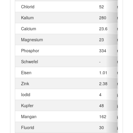
Chlorid
52
mg
Kalium
280
mg
Calcium
23.6
mg
Magnesium
23
mg
Phosphor
334
mg
Schwefel
-
mg
Eisen
1.01
mg
Zink
2.38
mg
Iodid
4
µg
Kupfer
48
µg
Mangan
162
µg
Fluorid
30
µg