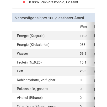
0
.00
%
Zuckeralkohole, Gesamt
Nährstoffgehalt pro 100 g essbarer Anteil
Wert
Einheit
Energie (Kilojoule)
1193
kJ
Energie (Kilokalorien)
288
kcal
Wasser
59.3
g
Protein (Nx6,25)
15.1
g
Fett
25.3
g
Kohlenhydrate, verfügbar
0
g
Ballaststoffe, gesamt
0
g
Alkohol (Ethanol)
0
g
Organische Säuren, gesamt
0
g