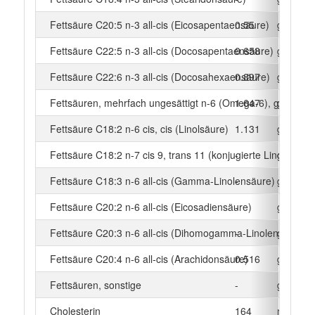
Fettsäure C20:5 n-3 all-cis (Eicosapentaensäure)
0.55
g
Fettsäure C22:5 n-3 all-cis (Docosapentaensäure)
0.658
g
Fettsäure C22:6 n-3 all-cis (Docosahexaensäure)
0.897
g
Fettsäuren, mehrfach ungesättigt n-6 (Omega-6), gesamt
1.647
g
Fettsäure C18:2 n-6 cis, cis (Linolsäure)
1.131
g
Fettsäure C18:2 n-7 cis 9, trans 11 (konjugierte Linolsäure)
-
g
Fettsäure C18:3 n-6 all-cis (Gamma-Linolensäure)
-
g
Fettsäure C20:2 n-6 all-cis (Eicosadiensäure)
-
g
Fettsäure C20:3 n-6 all-cis (Dihomogamma-Linolensäure)
-
g
Fettsäure C20:4 n-6 all-cis (Arachidonsäure)
0.516
g
Fettsäuren, sonstige
-
g
Cholesterin
164
mg