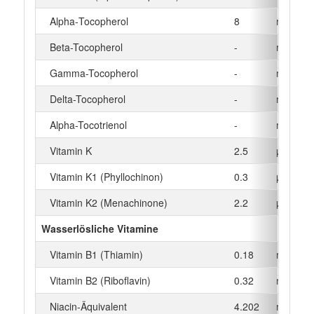
Alpha‑Tocopherol
8
mg
Beta-Tocopherol
-
mg
Gamma-Tocopherol
-
mg
Delta-Tocopherol
-
mg
Alpha-Tocotrienol
-
mg
Vitamin K
2.5
µg
Vitamin K1 (Phyllochinon)
0.3
µg
Vitamin K2 (Menachinone)
2.2
µg
Wasserlösliche Vitamine
Vitamin B1 (Thiamin)
0.18
mg
Vitamin B2 (Riboflavin)
0.32
mg
Niacin-Äquivalent
4.202
mg