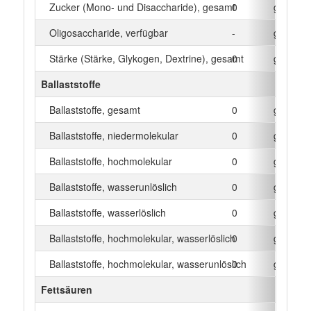
Zucker (Mono- und Disaccharide), gesamt
0
g
Oligosaccharide, verfügbar
-
g
Stärke (Stärke, Glykogen, Dextrine), gesamt
0
g
Ballaststoffe
Ballaststoffe, gesamt
0
g
Ballaststoffe, niedermolekular
0
g
Ballaststoffe, hochmolekular
0
g
Ballaststoffe, wasserunlöslich
0
g
Ballaststoffe, wasserlöslich
0
g
Ballaststoffe, hochmolekular, wasserlöslich
0
g
Ballaststoffe, hochmolekular, wasserunlöslich
0
g
Fettsäuren