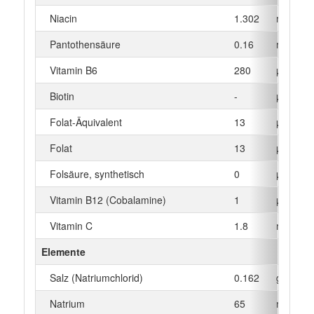
Niacin
1.302
mg
Pantothensäure
0.16
mg
Vitamin B6
280
µg
Biotin
-
µg
Folat-Äquivalent
13
µg
Folat
13
µg
Folsäure, synthetisch
0
µg
Vitamin B12 (Cobalamine)
1
µg
Vitamin C
1.8
mg
Elemente
Salz (Natriumchlorid)
0.162
g
Natrium
65
mg