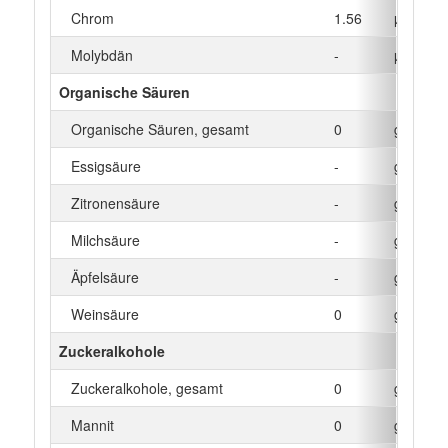
Chrom
1.56
µg
Molybdän
-
µg
Organische Säuren
Organische Säuren, gesamt
0
g
Essigsäure
-
g
Zitronensäure
-
g
Milchsäure
-
g
Äpfelsäure
-
g
Weinsäure
0
g
Zuckeralkohole
Zuckeralkohole, gesamt
0
g
Mannit
0
g