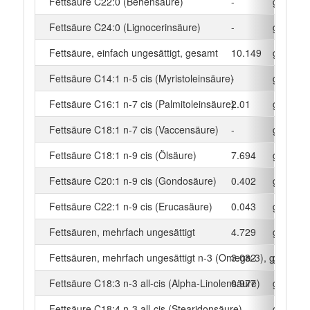
Fettsäure C22:0 (Behensäure)
-
g
Fettsäure C24:0 (Lignocerinsäure)
-
g
Fettsäure, einfach ungesättigt, gesamt
10.149
g
Fettsäure C14:1 n-5 cis (Myristoleinsäure)
-
g
Fettsäure C16:1 n-7 cis (Palmitoleinsäure)
2.01
g
Fettsäure C18:1 n-7 cis (Vaccensäure)
-
g
Fettsäure C18:1 n-9 cis (Ölsäure)
7.694
g
Fettsäure C20:1 n-9 cis (Gondosäure)
0.402
g
Fettsäure C22:1 n-9 cis (Erucasäure)
0.043
g
Fettsäuren, mehrfach ungesättigt
4.729
g
Fettsäuren, mehrfach ungesättigt n-3 (Omega-3), gesamt
3.082
g
Fettsäure C18:3 n-3 all-cis (Alpha-Linolensäure)
0.977
g
Fettsäure C18:4 n-3 all-cis (Stearidonsäure)
-
g