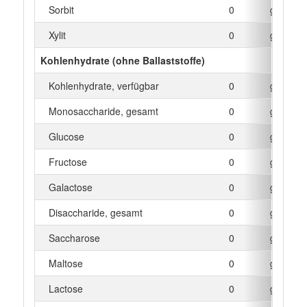
Sorbit
0
g
Xylit
0
g
Kohlenhydrate (ohne Ballaststoffe)
Kohlenhydrate, verfügbar
0
g
Monosaccharide, gesamt
0
g
Glucose
0
g
Fructose
0
g
Galactose
0
g
Disaccharide, gesamt
0
g
Saccharose
0
g
Maltose
0
g
Lactose
0
g