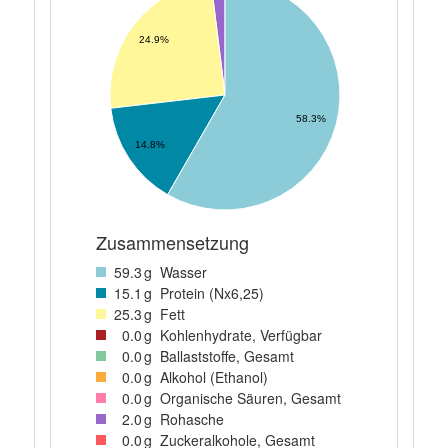
24.9%
58.3%
14.8%
Zusammensetzung
59
.3
g
Wasser
15
.1
g
Protein (Nx6,25)
25
.3
g
Fett
0
.0
g
Kohlenhydrate, Verfügbar
0
.0
g
Ballaststoffe, Gesamt
0
.0
g
Alkohol (Ethanol)
0
.0
g
Organische Säuren, Gesamt
2
.0
g
Rohasche
0
.0
g
Zuckeralkohole, Gesamt