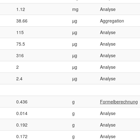
1.12
mg
Analyse
38.66
µg
Aggregation
115
µg
Analyse
75.5
µg
Analyse
316
µg
Analyse
2
µg
Analyse
2.4
µg
Analyse
0.436
g
Formelberechnung
0.014
g
Analyse
0.192
g
Analyse
0.172
g
Analyse