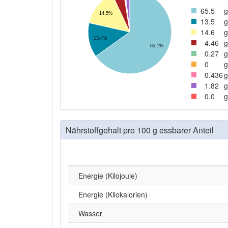
65
.5
g
14.5%
13
.5
g
14
.6
g
13.4%
4
.46
g
65.1%
0
.27
g
0
g
0
.436
g
1
.82
g
0
.0
g
Nährstoffgehalt pro 100 g essbarer Anteil
Energie (Kilojoule)
Energie (Kilokalorien)
Wasser