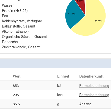
8.89%
Wasser
Protein (Nx6,25)
26.91%
Fett
Kohlenhydrate, Verfügbar
63.33%
Ballaststoffe, Gesamt
Alkohol (Ethanol)
Organische Säuren, Gesamt
Rohasche
Zuckeralkohole, Gesamt
Wert
Einheit
Datenherkunft
853
kJ
Formelberechnung
205
kcal
Formelberechnung
65.5
g
Analyse