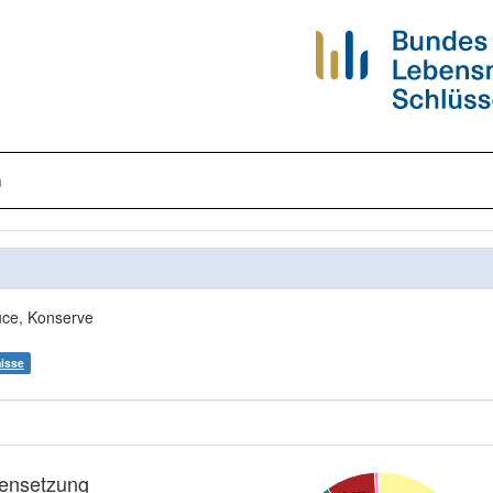
n
uce, Konserve
nisse
nsetzung