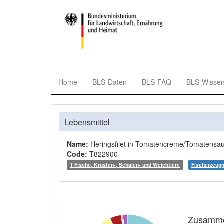
Home
BLS-Daten
BLS-FAQ
BLS-Wisse
Lebensmittel
Name:
Heringsfilet in Tomatencreme/Tomatensa
Code:
T822900
T Fische, Krusten-, Schalen- und Weichtiere
Fischerzeug
Zusamme