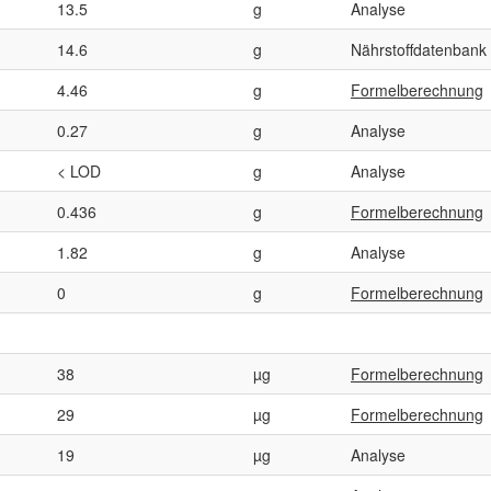
13.5
g
Analyse
14.6
g
Nährstoffdatenbank
4.46
g
Formelberechnung
0.27
g
Analyse
< LOD
g
Analyse
0.436
g
Formelberechnung
1.82
g
Analyse
0
g
Formelberechnung
38
µg
Formelberechnung
29
µg
Formelberechnung
19
µg
Analyse