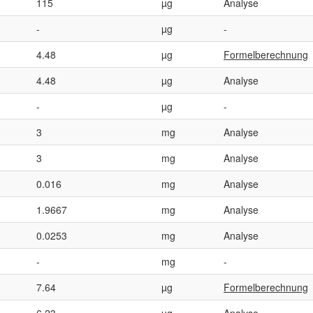
115
µg
Analyse
-
µg
-
4.48
µg
Formelberechnung
4.48
µg
Analyse
-
µg
-
3
mg
Analyse
3
mg
Analyse
0.016
mg
Analyse
1.9667
mg
Analyse
0.0253
mg
Analyse
-
mg
-
7.64
µg
Formelberechnung
6.23
µg
Analyse