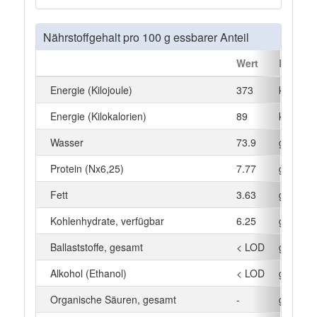
Nährstoffgehalt pro 100 g essbarer Anteil
Wert
Einheit
Energie (Kilojoule)
373
kJ
Energie (Kilokalorien)
89
kcal
Wasser
73.9
g
Protein (Nx6,25)
7.77
g
Fett
3.63
g
Kohlenhydrate, verfügbar
6.25
g
Ballaststoffe, gesamt
< LOD
g
Alkohol (Ethanol)
< LOD
g
Organische Säuren, gesamt
-
g