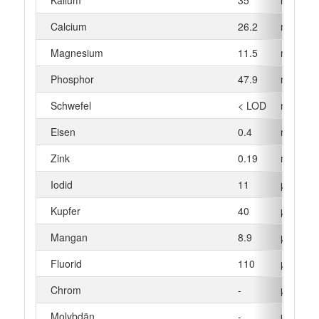
Calcium
26.2
mg
Magnesium
11.5
mg
Phosphor
47.9
mg
Schwefel
< LOD
mg
Eisen
0.4
mg
Zink
0.19
mg
Iodid
11
µg
Kupfer
40
µg
Mangan
8.9
µg
Fluorid
110
µg
Chrom
-
µg
Molybdän
-
µg