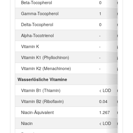
Beta-Tocopherol
0
mg
Gamma-Tocopherol
1
mg
Delta-Tocopherol
0
mg
Alpha-Tocotrienol
-
mg
Vitamin K
-
µg
Vitamin K1 (Phyllochinon)
-
µg
Vitamin K2 (Menachinone)
-
µg
Wasserlösliche Vitamine
Vitamin B1 (Thiamin)
< LOD
mg
Vitamin B2 (Riboflavin)
0.04
mg
Niacin-Äquivalent
1.267
mg
Niacin
< LOD
mg