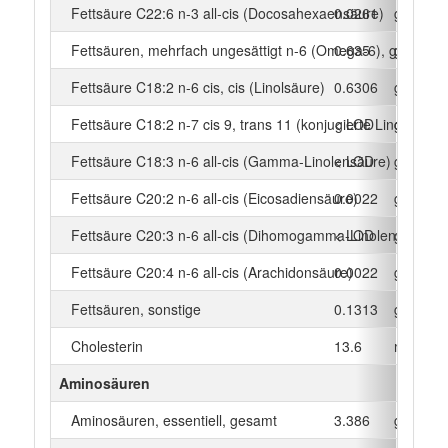
Fettsäure C22:6 n-3 all-cis (Docosahexaensäure)
0.0261
g
Fettsäuren, mehrfach ungesättigt n-6 (Omega-6), gesamt
0.635
g
Fettsäure C18:2 n-6 cis, cis (Linolsäure)
0.6306
g
Fettsäure C18:2 n-7 cis 9, trans 11 (konjugierte Linolsäure)
< LOD
g
Fettsäure C18:3 n-6 all-cis (Gamma-Linolensäure)
< LOD
g
Fettsäure C20:2 n-6 all-cis (Eicosadiensäure)
0.0022
g
Fettsäure C20:3 n-6 all-cis (Dihomogamma-Linolensäure)
< LOD
g
Fettsäure C20:4 n-6 all-cis (Arachidonsäure)
0.0022
g
Fettsäuren, sonstige
0.1313
g
Cholesterin
13.6
mg
Aminosäuren
Aminosäuren, essentiell, gesamt
3.386
g