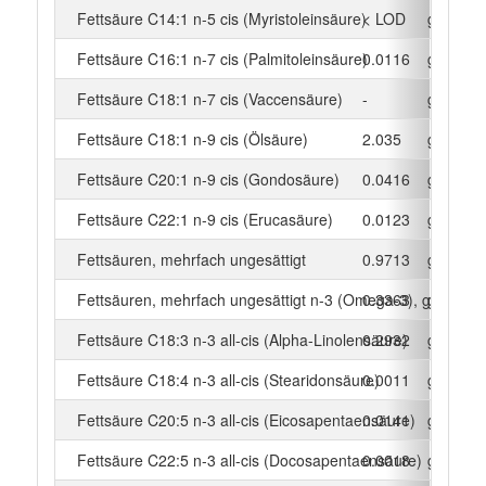
Fettsäure C14:1 n-5 cis (Myristoleinsäure)
< LOD
g
Fettsäure C16:1 n-7 cis (Palmitoleinsäure)
0.0116
g
Fettsäure C18:1 n-7 cis (Vaccensäure)
-
g
Fettsäure C18:1 n-9 cis (Ölsäure)
2.035
g
Fettsäure C20:1 n-9 cis (Gondosäure)
0.0416
g
Fettsäure C22:1 n-9 cis (Erucasäure)
0.0123
g
Fettsäuren, mehrfach ungesättigt
0.9713
g
Fettsäuren, mehrfach ungesättigt n-3 (Omega-3), gesamt
0.3363
g
Fettsäure C18:3 n-3 all-cis (Alpha-Linolensäure)
0.2932
g
Fettsäure C18:4 n-3 all-cis (Stearidonsäure)
0.0011
g
Fettsäure C20:5 n-3 all-cis (Eicosapentaensäure)
0.0141
g
Fettsäure C22:5 n-3 all-cis (Docosapentaensäure)
0.0018
g