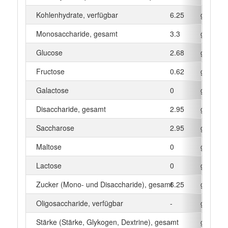
Kohlenhydrate, verfügbar
6.25
g
Monosaccharide, gesamt
3.3
g
Glucose
2.68
g
Fructose
0.62
g
Galactose
0
g
Disaccharide, gesamt
2.95
g
Saccharose
2.95
g
Maltose
0
g
Lactose
0
g
Zucker (Mono- und Disaccharide), gesamt
6.25
g
Oligosaccharide, verfügbar
-
g
Stärke (Stärke, Glykogen, Dextrine), gesamt
-
g