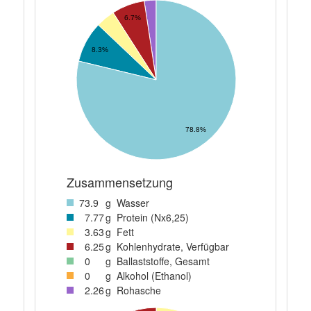
6.7%
8.3%
78.8%
Zusammensetzung
73
.9
g
Wasser
7
.77
g
Protein (Nx6,25)
3
.63
g
Fett
6
.25
g
Kohlenhydrate, Verfügbar
0
g
Ballaststoffe, Gesamt
0
g
Alkohol (Ethanol)
2
.26
g
Rohasche