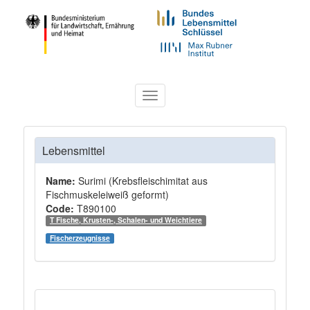
Toggle
navigation
Lebensmittel
Name:
Surimi (Krebsfleischimitat aus
Fischmuskeleiweiß geformt)
Code:
T890100
T Fische, Krusten-, Schalen- und Weichtiere
Fischerzeugnisse