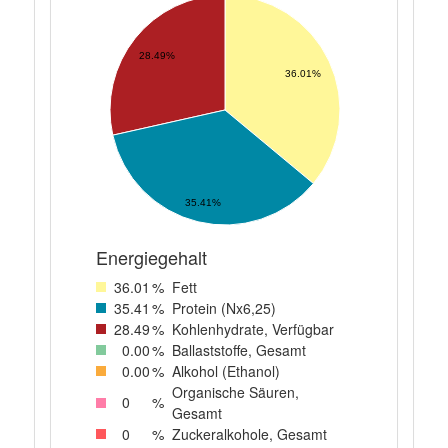
28.49%
36.01%
35.41%
Energiegehalt
36
.01
%
Fett
35
.41
%
Protein (Nx6,25)
28
.49
%
Kohlenhydrate, Verfügbar
0
.00
%
Ballaststoffe, Gesamt
0
.00
%
Alkohol (Ethanol)
Organische Säuren,
0
%
Gesamt
0
%
Zuckeralkohole, Gesamt