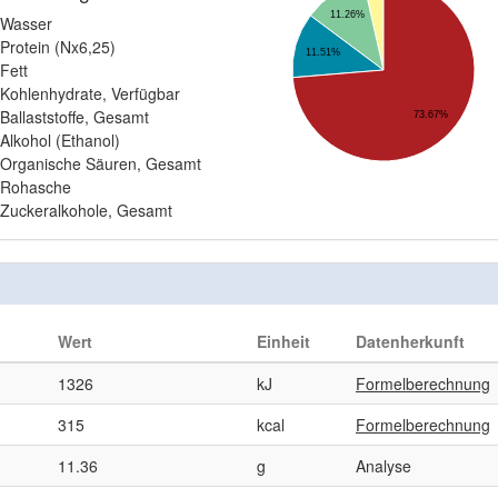
11.26%
Wasser
Protein (Nx6,25)
11.51%
Fett
Kohlenhydrate, Verfügbar
Ballaststoffe, Gesamt
73.67%
Alkohol (Ethanol)
Organische Säuren, Gesamt
Rohasche
Zuckeralkohole, Gesamt
Wert
Einheit
Datenherkunft
1326
kJ
Formelberechnung
315
kcal
Formelberechnung
11.36
g
Analyse