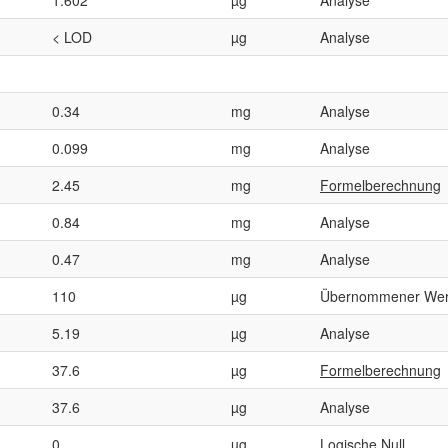
< LOD
µg
Analyse
0.34
mg
Analyse
0.099
mg
Analyse
2.45
mg
Formelberechnung
0.84
mg
Analyse
0.47
mg
Analyse
110
µg
Übernommener Wer
5.19
µg
Analyse
37.6
µg
Formelberechnung
37.6
µg
Analyse
0
µg
Logische Null