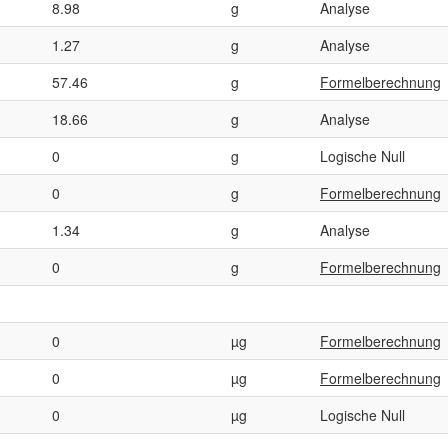
8.98
g
Analyse
1.27
g
Analyse
57.46
g
Formelberechnung
18.66
g
Analyse
0
g
Logische Null
0
g
Formelberechnung
1.34
g
Analyse
0
g
Formelberechnung
0
µg
Formelberechnung
0
µg
Formelberechnung
0
µg
Logische Null