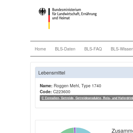
Home
BLS-Daten
BLS-FAQ
BLS-Wisse
Lebensmittel
Name:
Roggen Mehl, Type 1740
Code:
C223600
C Cerealien, Getreide, Getreideprodukte, Reis- und Haferdrin
Zusamme