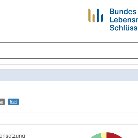
n
ks
Mehl
nsetzung