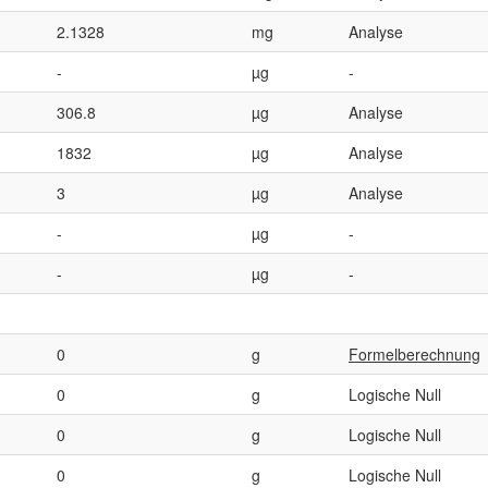
2.1328
mg
Analyse
-
µg
-
306.8
µg
Analyse
1832
µg
Analyse
3
µg
Analyse
-
µg
-
-
µg
-
0
g
Formelberechnung
0
g
Logische Null
0
g
Logische Null
0
g
Logische Null