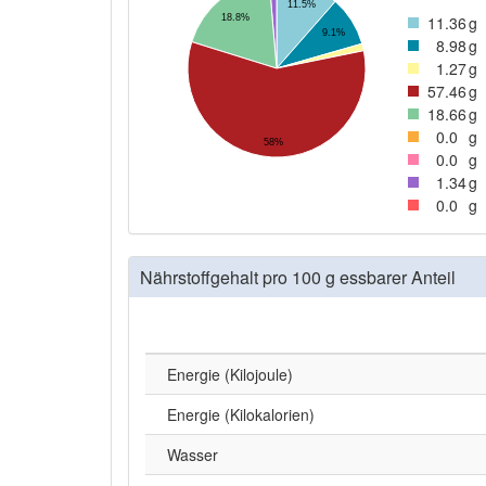
11.5%
18.8%
11
.36
g
9.1%
8
.98
g
1
.27
g
57
.46
g
18
.66
g
0
.0
g
58%
0
.0
g
1
.34
g
0
.0
g
Nährstoffgehalt pro 100 g essbarer Anteil
Energie (Kilojoule)
Energie (Kilokalorien)
Wasser