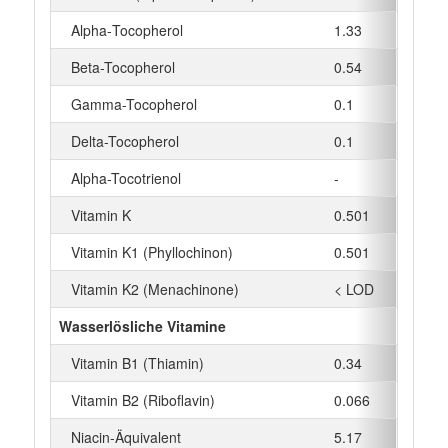
Alpha‑Tocopherol
1.33
mg
Beta-Tocopherol
0.54
mg
Gamma-Tocopherol
0.1
mg
Delta-Tocopherol
0.1
mg
Alpha-Tocotrienol
-
mg
Vitamin K
0.501
µg
Vitamin K1 (Phyllochinon)
0.501
µg
Vitamin K2 (Menachinone)
< LOD
µg
Wasserlösliche Vitamine
Vitamin B1 (Thiamin)
0.34
mg
Vitamin B2 (Riboflavin)
0.066
mg
Niacin-Äquivalent
5.17
mg