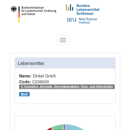
Toggle
navigation
Lebensmittel
Name:
Dinkel Grieß
Code:
C238000
C Cerealien, Getreide, Getreideprodukte, Reis- und Haferdrinks
Mehl