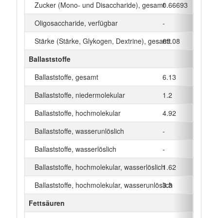
Zucker (Mono- und Disaccharide), gesamt
0.66693
g
Oligosaccharide, verfügbar
-
g
Stärke (Stärke, Glykogen, Dextrine), gesamt
65.08
g
Ballaststoffe
Ballaststoffe, gesamt
6.13
g
Ballaststoffe, niedermolekular
1.2
g
Ballaststoffe, hochmolekular
4.92
g
Ballaststoffe, wasserunlöslich
-
g
Ballaststoffe, wasserlöslich
-
g
Ballaststoffe, hochmolekular, wasserlöslich
1.62
g
Ballaststoffe, hochmolekular, wasserunlöslich
3.3
g
Fettsäuren