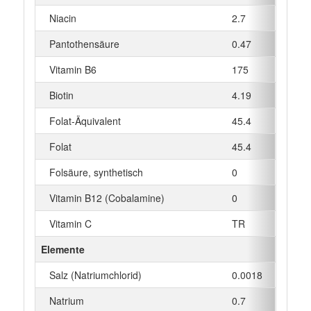
Niacin
2.7
mg
Pantothensäure
0.47
mg
Vitamin B6
175
µg
Biotin
4.19
µg
Folat-Äquivalent
45.4
µg
Folat
45.4
µg
Folsäure, synthetisch
0
µg
Vitamin B12 (Cobalamine)
0
µg
Vitamin C
TR
mg
Elemente
Salz (Natriumchlorid)
0.0018
g
Natrium
0.7
mg