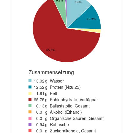
6.1%
13%
12.5%
65.6%
Zusammensetzung
13
.02
g
Wasser
12
.52
g
Protein (Nx6,25)
1
.81
g
Fett
65
.75
g
Kohlenhydrate, Verfügbar
6
.13
g
Ballaststoffe, Gesamt
0
.0
g
Alkohol (Ethanol)
0
.0
g
Organische Säuren, Gesamt
0
.94
g
Rohasche
0
.0
g
Zuckeralkohole, Gesamt