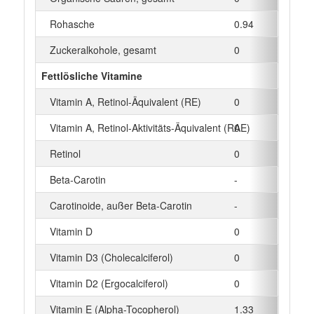
Rohasche
0.94
g
Zuckeralkohole, gesamt
0
g
Fettlösliche Vitamine
Vitamin A, Retinol-Äquivalent (RE)
0
µg
Vitamin A, Retinol-Aktivitäts-Äquivalent (RAE)
0
µg
Retinol
0
µg
Beta‑Carotin
-
µg
Carotinoide, außer Beta-Carotin
-
µg
Vitamin D
0
µg
Vitamin D3 (Cholecalciferol)
0
µg
Vitamin D2 (Ergocalciferol)
0
µg
Vitamin E (Alpha-Tocopherol)
1.33
mg