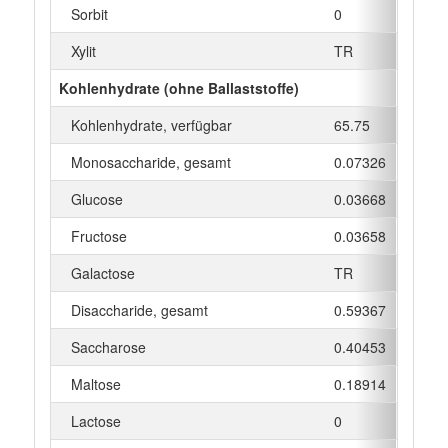
Sorbit
0
g
Xylit
TR
g
Kohlenhydrate (ohne Ballaststoffe)
Kohlenhydrate, verfügbar
65.75
g
Monosaccharide, gesamt
0.07326
g
Glucose
0.03668
g
Fructose
0.03658
g
Galactose
TR
g
Disaccharide, gesamt
0.59367
g
Saccharose
0.40453
g
Maltose
0.18914
g
Lactose
0
g