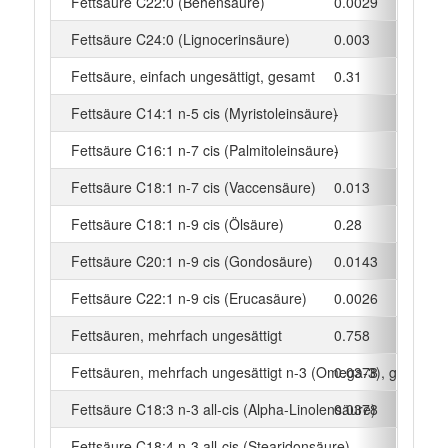
Fettsäure C22:0 (Behensäure)
0.0029
g
Fettsäure C24:0 (Lignocerinsäure)
0.003
g
Fettsäure, einfach ungesättigt, gesamt
0.31
g
Fettsäure C14:1 n-5 cis (Myristoleinsäure)
-
g
Fettsäure C16:1 n-7 cis (Palmitoleinsäure)
-
g
Fettsäure C18:1 n-7 cis (Vaccensäure)
0.013
g
Fettsäure C18:1 n-9 cis (Ölsäure)
0.28
g
Fettsäure C20:1 n-9 cis (Gondosäure)
0.0143
g
Fettsäure C22:1 n-9 cis (Erucasäure)
0.0026
g
Fettsäuren, mehrfach ungesättigt
0.758
g
Fettsäuren, mehrfach ungesättigt n-3 (Omega-3), gesamt
0.0378
g
Fettsäure C18:3 n-3 all-cis (Alpha-Linolensäure)
0.0378
g
Fettsäure C18:4 n-3 all-cis (Stearidonsäure)
-
g