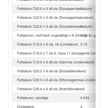
Fettsäure C20:5 n-3 all-cis (Eicosapentaensäure)
0
g
Fettsäure C22:5 n-3 all-cis (Docosapentaensäure)
-
g
Fettsäure C22:6 n-3 all-cis (Docosahexaensäure)
0
g
Fettsäuren, mehrfach ungesättigt n-6 (Omega-6), gesamt
0.72
g
Fettsäure C18:2 n-6 cis, cis (Linolsäure)
0.72
g
Fettsäure C18:2 n-7 cis 9, trans 11 (konjugierte Linolsäure)
-
g
Fettsäure C18:3 n-6 all-cis (Gamma-Linolensäure)
-
g
Fettsäure C20:2 n-6 all-cis (Eicosadiensäure)
-
g
Fettsäure C20:3 n-6 all-cis (Dihomogamma-Linolensäure)
-
g
Fettsäure C20:4 n-6 all-cis (Arachidonsäure)
-
g
Fettsäuren, sonstige
0.033
g
Cholesterin
0
mg