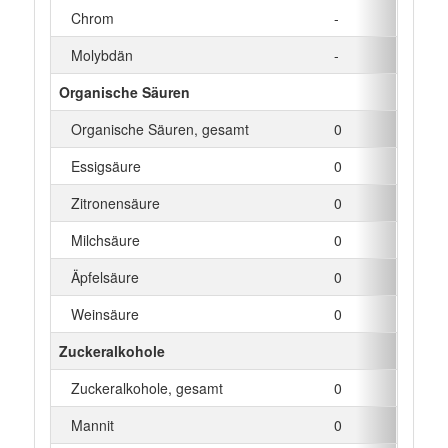
Chrom
-
µg
Molybdän
-
µg
Organische Säuren
Organische Säuren, gesamt
0
g
Essigsäure
0
g
Zitronensäure
0
g
Milchsäure
0
g
Äpfelsäure
0
g
Weinsäure
0
g
Zuckeralkohole
Zuckeralkohole, gesamt
0
g
Mannit
0
g