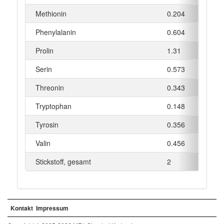
Methionin
0.204
g
Phenylalanin
0.604
g
Prolin
1.31
g
Serin
0.573
g
Threonin
0.343
g
Tryptophan
0.148
g
Tyrosin
0.356
g
Valin
0.456
g
Stickstoff, gesamt
2
g
Kontakt
Impressum