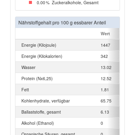
0
.00
%
Zuckeralkohole, Gesamt
Nährstoffgehalt pro 100 g essbarer Anteil
Wert
Einhe
Energie (Kilojoule)
1447
kJ
Energie (Kilokalorien)
342
kcal
Wasser
13.02
g
Protein (Nx6,25)
12.52
g
Fett
1.81
g
Kohlenhydrate, verfügbar
65.75
g
Ballaststoffe, gesamt
6.13
g
Alkohol (Ethanol)
0
g
Organische Säuren, gesamt
0
g