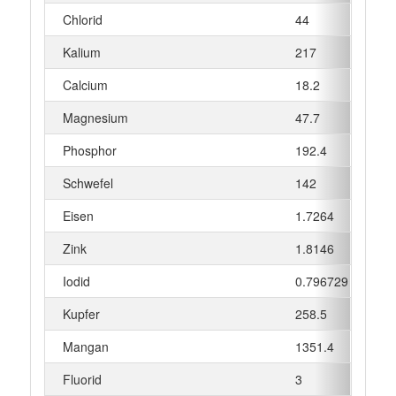
Chlorid
44
mg
Kalium
217
mg
Calcium
18.2
mg
Magnesium
47.7
mg
Phosphor
192.4
mg
Schwefel
142
mg
Eisen
1.7264
mg
Zink
1.8146
mg
Iodid
0.796729
µg
Kupfer
258.5
µg
Mangan
1351.4
µg
Fluorid
3
µg