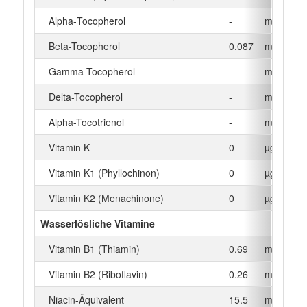
Alpha‑Tocopherol
-
mg
Beta-Tocopherol
0.087
mg
Gamma-Tocopherol
-
mg
Delta-Tocopherol
-
mg
Alpha-Tocotrienol
-
mg
Vitamin K
0
µg
Vitamin K1 (Phyllochinon)
0
µg
Vitamin K2 (Menachinone)
0
µg
Wasserlösliche Vitamine
Vitamin B1 (Thiamin)
0.69
mg
Vitamin B2 (Riboflavin)
0.26
mg
Niacin-Äquivalent
15.5
mg