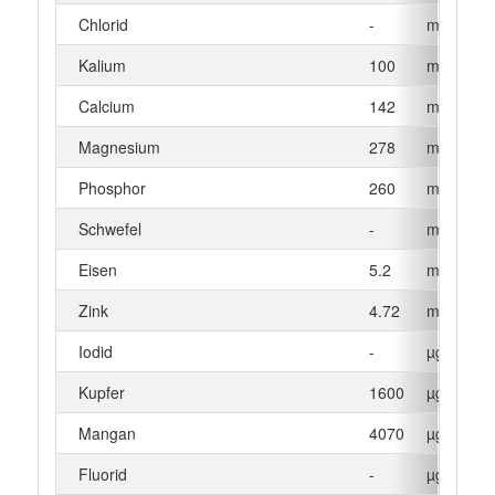
Chlorid
-
mg
Kalium
100
mg
Calcium
142
mg
Magnesium
278
mg
Phosphor
260
mg
Schwefel
-
mg
Eisen
5.2
mg
Zink
4.72
mg
Iodid
-
µg
Kupfer
1600
µg
Mangan
4070
µg
Fluorid
-
µg