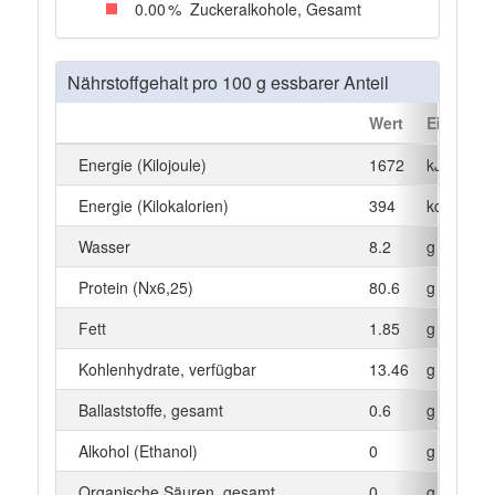
0
.00
%
Zuckeralkohole, Gesamt
Nährstoffgehalt pro 100 g essbarer Anteil
Wert
Einheit
Energie (Kilojoule)
1672
kJ
Energie (Kilokalorien)
394
kcal
Wasser
8.2
g
Protein (Nx6,25)
80.6
g
Fett
1.85
g
Kohlenhydrate, verfügbar
13.46
g
Ballaststoffe, gesamt
0.6
g
Alkohol (Ethanol)
0
g
Organische Säuren, gesamt
0
g