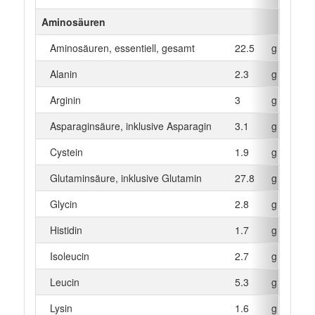
Aminosäuren
Aminosäuren, essentiell, gesamt
22.5
g
Alanin
2.3
g
Arginin
3
g
Asparaginsäure, inklusive Asparagin
3.1
g
Cystein
1.9
g
Glutaminsäure, inklusive Glutamin
27.8
g
Glycin
2.8
g
Histidin
1.7
g
Isoleucin
2.7
g
Leucin
5.3
g
Lysin
1.6
g