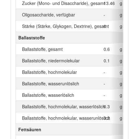
Zucker (Mono- und Disaccharide), gesamt
13.46
g
Oligosaccharide, verfügbar
-
g
Stärke (Stärke, Glykogen, Dextrine), gesamt
0
g
Ballaststoffe
Ballaststoffe, gesamt
0.6
g
Ballaststoffe, niedermolekular
0.1
g
Ballaststoffe, hochmolekular
-
g
Ballaststoffe, wasserunlöslich
-
g
Ballaststoffe, wasserlöslich
-
g
Ballaststoffe, hochmolekular, wasserlöslich
0.3
g
Ballaststoffe, hochmolekular, wasserunlöslich
0.2
g
Fettsäuren