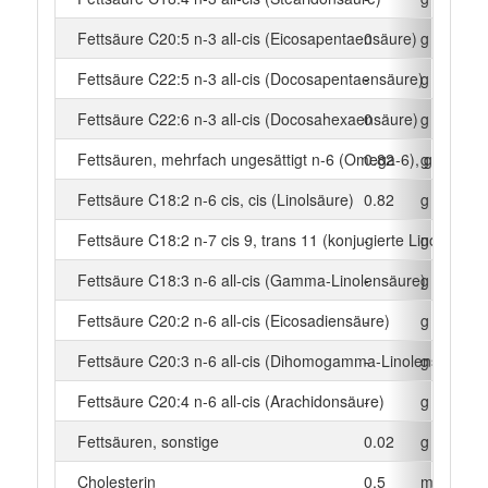
Fettsäure C20:5 n-3 all-cis (Eicosapentaensäure)
0
g
Fettsäure C22:5 n-3 all-cis (Docosapentaensäure)
-
g
Fettsäure C22:6 n-3 all-cis (Docosahexaensäure)
0
g
Fettsäuren, mehrfach ungesättigt n-6 (Omega-6), gesamt
0.82
g
Fettsäure C18:2 n-6 cis, cis (Linolsäure)
0.82
g
Fettsäure C18:2 n-7 cis 9, trans 11 (konjugierte Linolsäure)
-
g
Fettsäure C18:3 n-6 all-cis (Gamma-Linolensäure)
-
g
Fettsäure C20:2 n-6 all-cis (Eicosadiensäure)
-
g
Fettsäure C20:3 n-6 all-cis (Dihomogamma-Linolensäure)
-
g
Fettsäure C20:4 n-6 all-cis (Arachidonsäure)
-
g
Fettsäuren, sonstige
0.02
g
Cholesterin
0.5
mg