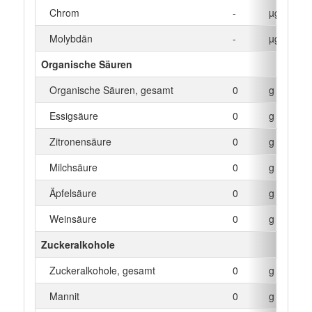
Chrom
-
µg
Molybdän
-
µg
Organische Säuren
Organische Säuren, gesamt
0
g
Essigsäure
0
g
Zitronensäure
0
g
Milchsäure
0
g
Äpfelsäure
0
g
Weinsäure
0
g
Zuckeralkohole
Zuckeralkohole, gesamt
0
g
Mannit
0
g