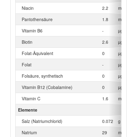
Niacin
2.2
mg
Pantothensäure
1.8
mg
Vitamin B6
-
µg
Biotin
2.6
µg
Folat-Äquivalent
0
µg
Folat
-
µg
Folsäure, synthetisch
0
µg
Vitamin B12 (Cobalamine)
0
µg
Vitamin C
1.6
mg
Elemente
Salz (Natriumchlorid)
0.072
g
Natrium
29
mg