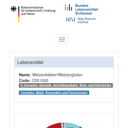
Toggle
navigation
Lebensmittel
Name:
Weizenkleber/Weizengluten
Code:
C551000
C Cerealien, Getreide, Getreideprodukte, Reis- und Haferdrinks
Cerealien, Müsli, Reisnudeln und Fleischersatz