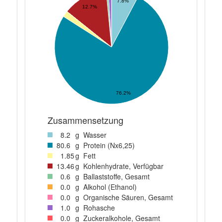
7.8%
12.7%
76.2%
Zusammensetzung
8
.2
g
Wasser
80
.6
g
Protein (Nx6,25)
1
.85
g
Fett
13
.46
g
Kohlenhydrate, Verfügbar
0
.6
g
Ballaststoffe, Gesamt
0
.0
g
Alkohol (Ethanol)
0
.0
g
Organische Säuren, Gesamt
1
.0
g
Rohasche
0
.0
g
Zuckeralkohole, Gesamt