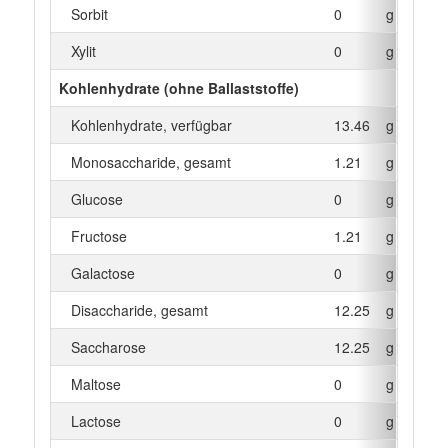
Sorbit
0
g
Xylit
0
g
Kohlenhydrate (ohne Ballaststoffe)
Kohlenhydrate, verfügbar
13.46
g
Monosaccharide, gesamt
1.21
g
Glucose
0
g
Fructose
1.21
g
Galactose
0
g
Disaccharide, gesamt
12.25
g
Saccharose
12.25
g
Maltose
0
g
Lactose
0
g