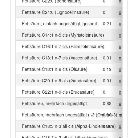
Fettsäure C22:0 (Behensäure)
0
g
Fettsäure C24:0 (Lignocerinsäure)
0
g
Fettsäure, einfach ungesättigt, gesamt
0.21
g
Fettsäure C14:1 n-5 cis (Myristoleinsäure)
-
g
Fettsäure C16:1 n-7 cis (Palmitoleinsäure)
-
g
Fettsäure C18:1 n-7 cis (Vaccensäure)
0.01
g
Fettsäure C18:1 n-9 cis (Ölsäure)
0.19
g
Fettsäure C20:1 n-9 cis (Gondosäure)
0.01
g
Fettsäure C22:1 n-9 cis (Erucasäure)
0
g
Fettsäuren, mehrfach ungesättigt
0.88
g
Fettsäuren, mehrfach ungesättigt n-3 (Omega-3), gesamt
0.06
g
Fettsäure C18:3 n-3 all-cis (Alpha-Linolensäure)
0.06
g
Fettsäure C18:4 n-3 all-cis (Stearidonsäure)
-
g