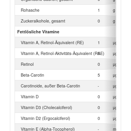
Rohasche
1
g
Zuckeralkohole, gesamt
0
g
Fettlösliche Vitamine
Vitamin A, Retinol-Äquivalent (RE)
1
µg
Vitamin A, Retinol-Aktivitäts-Äquivalent (RAE)
0
µg
Retinol
0
µg
Beta‑Carotin
5
µg
Carotinoide, außer Beta-Carotin
-
µg
Vitamin D
0
µg
Vitamin D3 (Cholecalciferol)
0
µg
Vitamin D2 (Ergocalciferol)
0
µg
Vitamin E (Alpha-Tocopherol)
-
mg