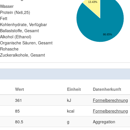
13.43%
Wasser
Protein (Nx6,25)
Fett
Kohlenhydrate, Verfügbar
Ballaststoffe, Gesamt
86.65%
Alkohol (Ethanol)
Organische Säuren, Gesamt
Rohasche
Zuckeralkohole, Gesamt
Wert
Einheit
Datenherkunft
361
kJ
Formelberechnung
85
kcal
Formelberechnung
80.5
g
Aggregation