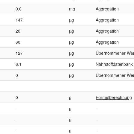
0.6
mg
Aggregation
147
µg
Aggregation
20
µg
Aggregation
60
µg
Aggregation
127
µg
Übernommener Wer
6.1
µg
Nährstoffdatenbank
0
µg
Übernommener Wer
0
g
Formelberechnung
-
g
-
-
g
-
-
g
-