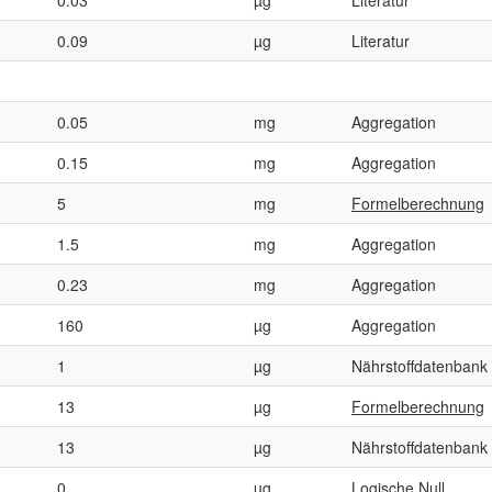
0.09
µg
Literatur
0.05
mg
Aggregation
0.15
mg
Aggregation
5
mg
Formelberechnung
1.5
mg
Aggregation
0.23
mg
Aggregation
160
µg
Aggregation
1
µg
Nährstoffdatenbank
13
µg
Formelberechnung
13
µg
Nährstoffdatenbank
0
µg
Logische Null