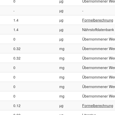
0
µg
Übernommener Wer
-
µg
-
1.4
µg
Formelberechnung
1.4
µg
Nährstoffdatenbank
0
µg
Übernommener Wer
0.32
mg
Übernommener Wer
0.32
mg
Übernommener Wer
0
mg
Übernommener Wer
0
mg
Übernommener Wer
0
mg
Übernommener Wer
0
mg
Übernommener Wer
0.12
µg
Formelberechnung
0.03
µg
Literatur