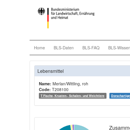
Home
BLS-Daten
BLS-FAQ
BLS-Wisse
Lebensmittel
Name:
Merlan/Wittling, roh
Code:
T208100
T Fische, Krusten-, Schalen- und Weichtiere
Dorschartige
Zusamme