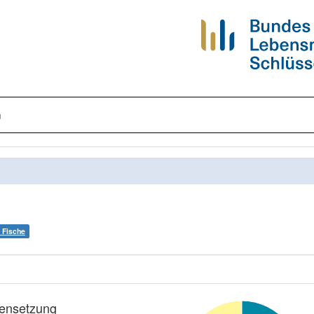
n
 Fische
nsetzung