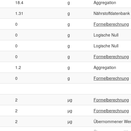
18.4
g
Aggregation
1.31
g
Nährstoffdatenbank
0
g
Formelberechnung
0
g
Logische Null
0
g
Logische Null
0
g
Formelberechnung
1.2
g
Aggregation
0
g
Formelberechnung
2
µg
Formelberechnung
2
µg
Formelberechnung
2
µg
Übernommener Wer