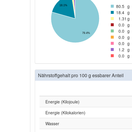
80
.5
g
18.1%
18
.4
g
1
.31
g
0
.0
g
0
.0
g
79.4%
0
.0
g
0
.0
g
1
.2
g
0
.0
g
Nährstoffgehalt pro 100 g essbarer Anteil
Energie (Kilojoule)
Energie (Kilokalorien)
Wasser