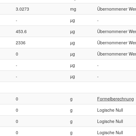
3.0273
mg
Übernommener Wer
-
µg
-
453.6
µg
Übernommener Wer
2336
µg
Übernommener Wer
0
µg
Übernommener Wer
-
µg
-
-
µg
-
0
g
Formelberechnung
0
g
Logische Null
0
g
Logische Null
0
g
Logische Null