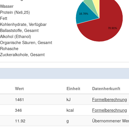
Wasser
Protein (Nx6,25)
16.76%
Fett
Kohlenhydrate, Verfügbar
70.91%
Ballaststoffe, Gesamt
Alkohol (Ethanol)
Organische Säuren, Gesamt
Rohasche
Zuckeralkohole, Gesamt
Wert
Einheit
Datenherkunft
1461
kJ
Formelberechnung
346
kcal
Formelberechnung
11.92
g
Übernommener Wer