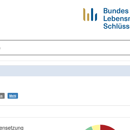
n
ks
Mehl
nsetzung