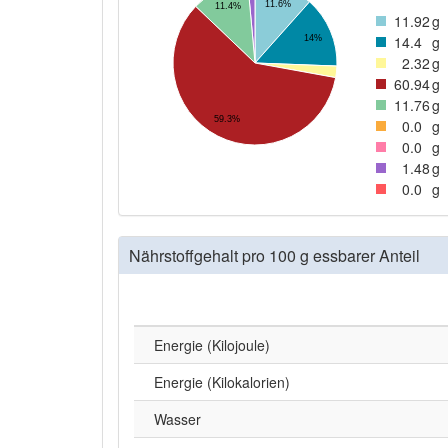
11.6%
11.4%
11
.92
g
14
.4
g
14%
2
.32
g
60
.94
g
11
.76
g
59.3%
0
.0
g
0
.0
g
1
.48
g
0
.0
g
Nährstoffgehalt pro 100 g essbarer Anteil
Energie (Kilojoule)
Energie (Kilokalorien)
Wasser