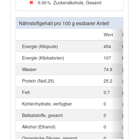
0
.00
%
Zuckeralkohole, Gesamt
Nährstoffgehalt pro 100 g essbarer Anteil
Wert
Einheit
Energie (Kilojoule)
454
kJ
Energie (Kilokalorien)
107
kcal
Wasser
74.9
g
Protein (Nx6,25)
25.2
g
Fett
0.7
g
Kohlenhydrate, verfügbar
0
g
Ballaststoffe, gesamt
0
g
Alkohol (Ethanol)
0
g
Organische Säuren, gesamt
0
g