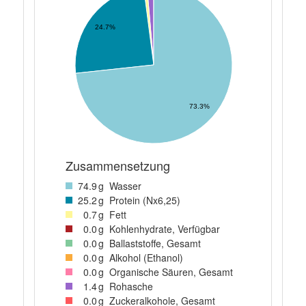
24.7%
73.3%
Zusammensetzung
74
.9
g
Wasser
25
.2
g
Protein (Nx6,25)
0
.7
g
Fett
0
.0
g
Kohlenhydrate, Verfügbar
0
.0
g
Ballaststoffe, Gesamt
0
.0
g
Alkohol (Ethanol)
0
.0
g
Organische Säuren, Gesamt
1
.4
g
Rohasche
0
.0
g
Zuckeralkohole, Gesamt