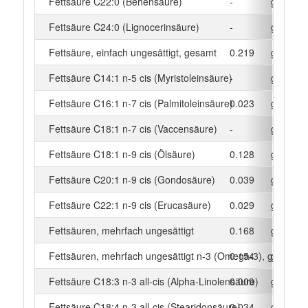
Fettsäure C22:0 (Behensäure)
-
g
Fettsäure C24:0 (Lignocerinsäure)
-
g
Fettsäure, einfach ungesättigt, gesamt
0.219
g
Fettsäure C14:1 n-5 cis (Myristoleinsäure)
-
g
Fettsäure C16:1 n-7 cis (Palmitoleinsäure)
0.023
g
Fettsäure C18:1 n-7 cis (Vaccensäure)
-
g
Fettsäure C18:1 n-9 cis (Ölsäure)
0.128
g
Fettsäure C20:1 n-9 cis (Gondosäure)
0.039
g
Fettsäure C22:1 n-9 cis (Erucasäure)
0.029
g
Fettsäuren, mehrfach ungesättigt
0.168
g
Fettsäuren, mehrfach ungesättigt n-3 (Omega-3), gesamt
0.154
g
Fettsäure C18:3 n-3 all-cis (Alpha-Linolensäure)
0.009
g
Fettsäure C18:4 n-3 all-cis (Stearidonsäure)
0.034
g