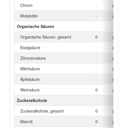
Chrom
-
µg
Molybdän
-
µg
Organische Säuren
Organische Säuren, gesamt
0
g
Essigsäure
-
g
Zitronensäure
-
g
Milchsäure
-
g
Äpfelsäure
-
g
Weinsäure
0
g
Zuckeralkohole
Zuckeralkohole, gesamt
0
g
Mannit
0
g