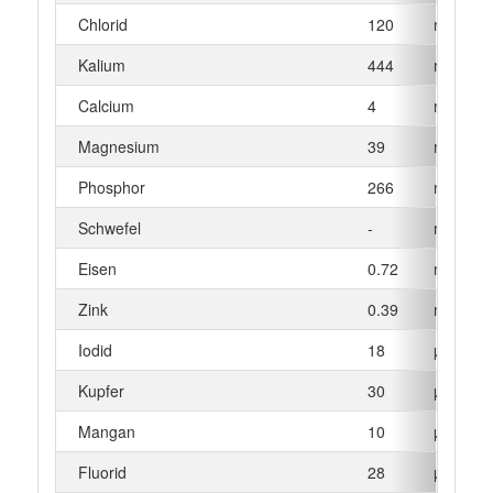
Chlorid
120
mg
Kalium
444
mg
Calcium
4
mg
Magnesium
39
mg
Phosphor
266
mg
Schwefel
-
mg
Eisen
0.72
mg
Zink
0.39
mg
Iodid
18
µg
Kupfer
30
µg
Mangan
10
µg
Fluorid
28
µg