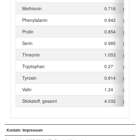
Methionin
0.716
g
Phenylalanin
0.942
g
Prolin
0.854
g
Serin
0.985
g
Threonin
1.053
g
Tryptophan
0.27
g
Tyrosin
0.814
g
Valin
1.24
g
Stickstoff, gesamt
4.032
g
Kontakt
Impressum