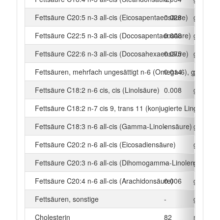
Fettsäure C20:5 n-3 all-cis (Eicosapentaensäure)
0.028
g
Fettsäure C22:5 n-3 all-cis (Docosapentaensäure)
0.008
g
Fettsäure C22:6 n-3 all-cis (Docosahexaensäure)
0.075
g
Fettsäuren, mehrfach ungesättigt n-6 (Omega-6), gesamt
0.014
g
Fettsäure C18:2 n-6 cis, cis (Linolsäure)
0.008
g
Fettsäure C18:2 n-7 cis 9, trans 11 (konjugierte Linolsäure)
-
g
Fettsäure C18:3 n-6 all-cis (Gamma-Linolensäure)
-
g
Fettsäure C20:2 n-6 all-cis (Eicosadiensäure)
-
g
Fettsäure C20:3 n-6 all-cis (Dihomogamma-Linolensäure)
-
g
Fettsäure C20:4 n-6 all-cis (Arachidonsäure)
0.006
g
Fettsäuren, sonstige
-
g
Cholesterin
82
mg