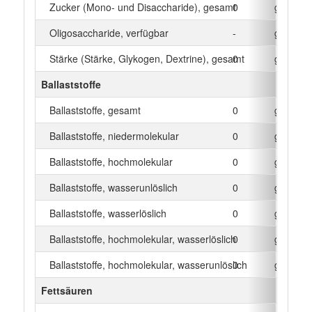
Zucker (Mono- und Disaccharide), gesamt
0
g
Oligosaccharide, verfügbar
-
g
Stärke (Stärke, Glykogen, Dextrine), gesamt
0
g
Ballaststoffe
Ballaststoffe, gesamt
0
g
Ballaststoffe, niedermolekular
0
g
Ballaststoffe, hochmolekular
0
g
Ballaststoffe, wasserunlöslich
0
g
Ballaststoffe, wasserlöslich
0
g
Ballaststoffe, hochmolekular, wasserlöslich
0
g
Ballaststoffe, hochmolekular, wasserunlöslich
0
g
Fettsäuren