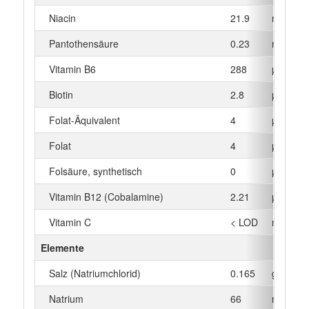
Niacin
21.9
mg
Pantothensäure
0.23
mg
Vitamin B6
288
µg
Biotin
2.8
µg
Folat-Äquivalent
4
µg
Folat
4
µg
Folsäure, synthetisch
0
µg
Vitamin B12 (Cobalamine)
2.21
µg
Vitamin C
< LOD
mg
Elemente
Salz (Natriumchlorid)
0.165
g
Natrium
66
mg