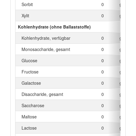
Sorbit
0
g
Xylit
0
g
Kohlenhydrate (ohne Ballaststoffe)
Kohlenhydrate, verfügbar
0
g
Monosaccharide, gesamt
0
g
Glucose
0
g
Fructose
0
g
Galactose
0
g
Disaccharide, gesamt
0
g
Saccharose
0
g
Maltose
0
g
Lactose
0
g