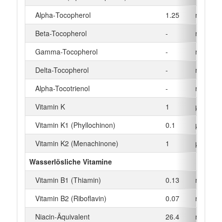
Alpha‑Tocopherol
1.25
mg
Beta-Tocopherol
-
mg
Gamma-Tocopherol
-
mg
Delta-Tocopherol
-
mg
Alpha-Tocotrienol
-
mg
Vitamin K
1
µg
Vitamin K1 (Phyllochinon)
0.1
µg
Vitamin K2 (Menachinone)
1
µg
Wasserlösliche Vitamine
Vitamin B1 (Thiamin)
0.13
mg
Vitamin B2 (Riboflavin)
0.07
mg
Niacin-Äquivalent
26.4
mg