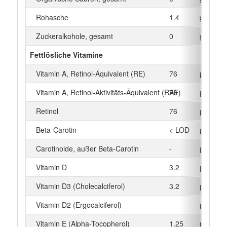
Rohasche
1.4
g
Zuckeralkohole, gesamt
0
g
Fettlösliche Vitamine
Vitamin A, Retinol-Äquivalent (RE)
76
µg
Vitamin A, Retinol-Aktivitäts-Äquivalent (RAE)
76
µg
Retinol
76
µg
Beta‑Carotin
< LOD
µg
Carotinoide, außer Beta-Carotin
-
µg
Vitamin D
3.2
µg
Vitamin D3 (Cholecalciferol)
3.2
µg
Vitamin D2 (Ergocalciferol)
-
µg
Vitamin E (Alpha-Tocopherol)
1.25
mg