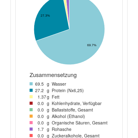
27.3%
69.7%
Zusammensetzung
69
.5
g
Wasser
27
.2
g
Protein (Nx6,25)
1
.37
g
Fett
0
.0
g
Kohlenhydrate, Verfügbar
0
.0
g
Ballaststoffe, Gesamt
0
.0
g
Alkohol (Ethanol)
0
.0
g
Organische Säuren, Gesamt
1
.7
g
Rohasche
0
.0
g
Zuckeralkohole, Gesamt