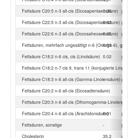
Fettsäure C20:5 n-3 all-cis (Eicosapentaensäure)
0.06
g
Fettsäure C22:5 n-3 all-cis (Docosapentaensäure)
0.02
g
Fettsäure C22:6 n-3 all-cis (Docosahexaensäure)
0.15
g
Fettsäuren, mehrfach ungesättigt n-6 (Omega-6), gesamt
0.03
g
Fettsäure C18:2 n-6 cis, cis (Linolsäure)
0.02
g
Fettsäure C18:2 n-7 cis 9, trans 11 (konjugierte Linolsäure)
-
g
Fettsäure C18:3 n-6 all-cis (Gamma-Linolensäure)
-
g
Fettsäure C20:2 n-6 all-cis (Eicosadiensäure)
-
g
Fettsäure C20:3 n-6 all-cis (Dihomogamma-Linolensäure)
-
g
Fettsäure C20:4 n-6 all-cis (Arachidonsäure)
0.01
g
Fettsäuren, sonstige
-
g
Cholesterin
35.2
mg