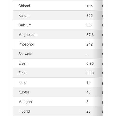
Chlorid
195
mg
Kalium
355
mg
Calcium
3.5
mg
Magnesium
37.6
mg
Phosphor
242
mg
Schwefel
-
mg
Eisen
0.95
mg
Zink
0.38
mg
Iodid
14
µg
Kupfer
40
µg
Mangan
8
µg
Fluorid
28
µg