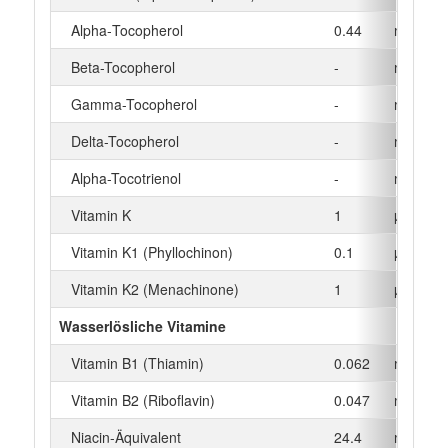
Alpha‑Tocopherol
0.44
mg
Beta-Tocopherol
-
mg
Gamma-Tocopherol
-
mg
Delta-Tocopherol
-
mg
Alpha-Tocotrienol
-
mg
Vitamin K
1
µg
Vitamin K1 (Phyllochinon)
0.1
µg
Vitamin K2 (Menachinone)
1
µg
Wasserlösliche Vitamine
Vitamin B1 (Thiamin)
0.062
mg
Vitamin B2 (Riboflavin)
0.047
mg
Niacin-Äquivalent
24.4
mg