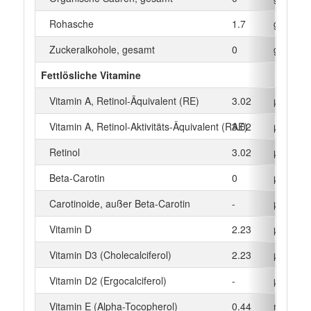
Rohasche
1.7
g
Zuckeralkohole, gesamt
0
g
Fettlösliche Vitamine
Vitamin A, Retinol-Äquivalent (RE)
3.02
µg
Vitamin A, Retinol-Aktivitäts-Äquivalent (RAE)
3.02
µg
Retinol
3.02
µg
Beta‑Carotin
0
µg
Carotinoide, außer Beta-Carotin
-
µg
Vitamin D
2.23
µg
Vitamin D3 (Cholecalciferol)
2.23
µg
Vitamin D2 (Ergocalciferol)
-
µg
Vitamin E (Alpha-Tocopherol)
0.44
mg