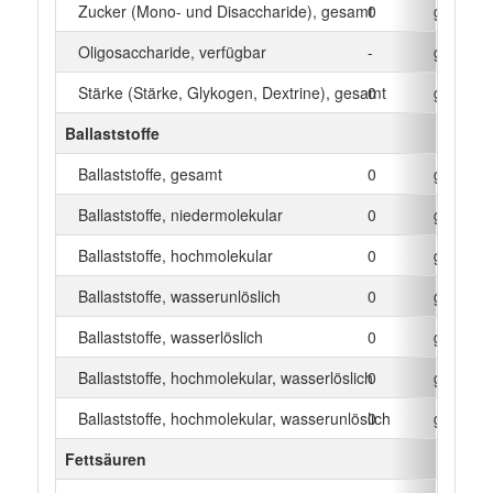
Zucker (Mono- und Disaccharide), gesamt
0
g
Oligosaccharide, verfügbar
-
g
Stärke (Stärke, Glykogen, Dextrine), gesamt
0
g
Ballaststoffe
Ballaststoffe, gesamt
0
g
Ballaststoffe, niedermolekular
0
g
Ballaststoffe, hochmolekular
0
g
Ballaststoffe, wasserunlöslich
0
g
Ballaststoffe, wasserlöslich
0
g
Ballaststoffe, hochmolekular, wasserlöslich
0
g
Ballaststoffe, hochmolekular, wasserunlöslich
0
g
Fettsäuren