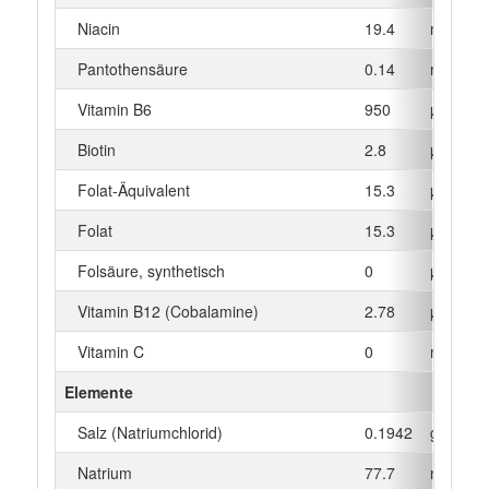
Niacin
19.4
mg
Pantothensäure
0.14
mg
Vitamin B6
950
µg
Biotin
2.8
µg
Folat-Äquivalent
15.3
µg
Folat
15.3
µg
Folsäure, synthetisch
0
µg
Vitamin B12 (Cobalamine)
2.78
µg
Vitamin C
0
mg
Elemente
Salz (Natriumchlorid)
0.1942
g
Natrium
77.7
mg