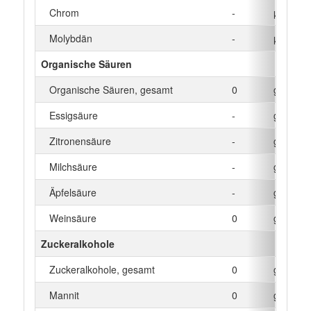
Chrom
-
µg
Molybdän
-
µg
Organische Säuren
Organische Säuren, gesamt
0
g
Essigsäure
-
g
Zitronensäure
-
g
Milchsäure
-
g
Äpfelsäure
-
g
Weinsäure
0
g
Zuckeralkohole
Zuckeralkohole, gesamt
0
g
Mannit
0
g