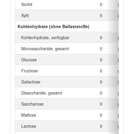
Sorbit
0
g
Xylit
0
g
Kohlenhydrate (ohne Ballaststoffe)
Kohlenhydrate, verfügbar
0
g
Monosaccharide, gesamt
0
g
Glucose
0
g
Fructose
0
g
Galactose
0
g
Disaccharide, gesamt
0
g
Saccharose
0
g
Maltose
0
g
Lactose
0
g