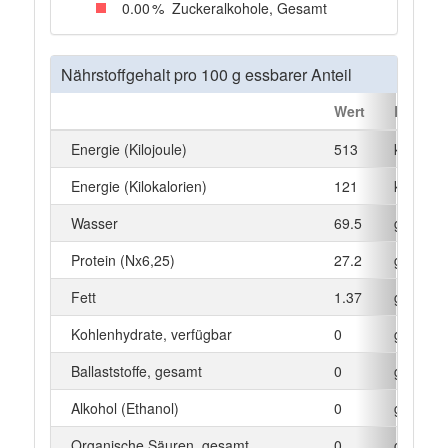
0
.00
%
Zuckeralkohole, Gesamt
Nährstoffgehalt pro 100 g essbarer Anteil
Wert
Einheit
Energie (Kilojoule)
513
kJ
Energie (Kilokalorien)
121
kcal
Wasser
69.5
g
Protein (Nx6,25)
27.2
g
Fett
1.37
g
Kohlenhydrate, verfügbar
0
g
Ballaststoffe, gesamt
0
g
Alkohol (Ethanol)
0
g
Organische Säuren, gesamt
0
g