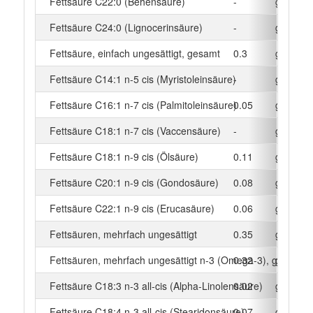
Fettsäure C22:0 (Behensäure)
-
g
Fettsäure C24:0 (Lignocerinsäure)
-
g
Fettsäure, einfach ungesättigt, gesamt
0.3
g
Fettsäure C14:1 n-5 cis (Myristoleinsäure)
-
g
Fettsäure C16:1 n-7 cis (Palmitoleinsäure)
0.05
g
Fettsäure C18:1 n-7 cis (Vaccensäure)
-
g
Fettsäure C18:1 n-9 cis (Ölsäure)
0.11
g
Fettsäure C20:1 n-9 cis (Gondosäure)
0.08
g
Fettsäure C22:1 n-9 cis (Erucasäure)
0.06
g
Fettsäuren, mehrfach ungesättigt
0.35
g
Fettsäuren, mehrfach ungesättigt n-3 (Omega-3), gesamt
0.32
g
Fettsäure C18:3 n-3 all-cis (Alpha-Linolensäure)
0.02
g
Fettsäure C18:4 n-3 all-cis (Stearidonsäure)
0.07
g