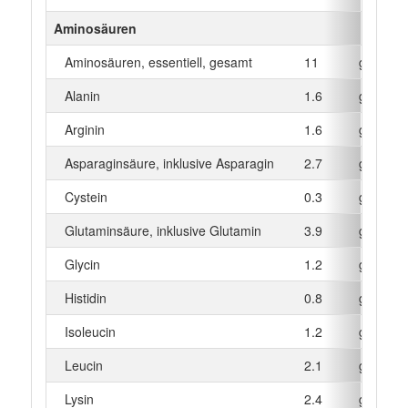
Aminosäuren
Aminosäuren, essentiell, gesamt
11
g
Alanin
1.6
g
Arginin
1.6
g
Asparaginsäure, inklusive Asparagin
2.7
g
Cystein
0.3
g
Glutaminsäure, inklusive Glutamin
3.9
g
Glycin
1.2
g
Histidin
0.8
g
Isoleucin
1.2
g
Leucin
2.1
g
Lysin
2.4
g