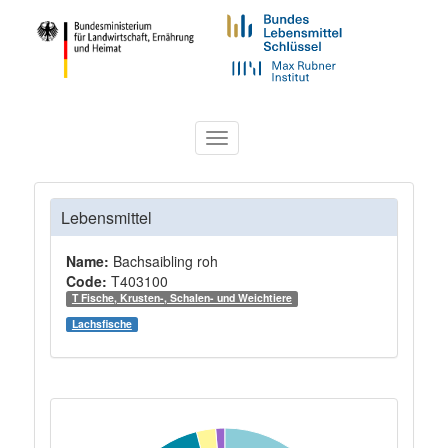
Toggle
navigation
Lebensmittel
Name:
Bachsaibling roh
Code:
T403100
T Fische, Krusten-, Schalen- und Weichtiere
Lachsfische