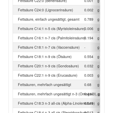
Fettsäure C22:0 (Behensäure)
0.001
g
Fettsäure C24:0 (Lignocerinsäure)
0.002
g
Fettsäure, einfach ungesättigt, gesamt
0.789
g
Fettsäure C14:1 n-5 cis (Myristoleinsäure)
0.006
g
Fettsäure C16:1 n-7 cis (Palmitoleinsäure)
0.194
g
Fettsäure C18:1 n-7 cis (Vaccensäure)
-
g
Fettsäure C18:1 n-9 cis (Ölsäure)
0.554
g
Fettsäure C20:1 n-9 cis (Gondosäure)
0.032
g
Fettsäure C22:1 n-9 cis (Erucasäure)
0.003
g
Fettsäuren, mehrfach ungesättigt
0.68
g
Fettsäuren, mehrfach ungesättigt n-3 (Omega-3), gesamt
0.416
g
Fettsäure C18:3 n-3 all-cis (Alpha-Linolensäure)
0.049
g
Fettsäure C18:4 n-3 all-cis (Stearidonsäure)
0.013
g