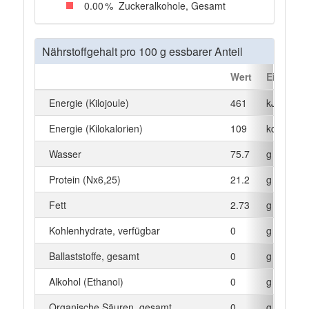
0
.00
%
Zuckeralkohole, Gesamt
Nährstoffgehalt pro 100 g essbarer Anteil
Wert
Einheit
Energie (Kilojoule)
461
kJ
Energie (Kilokalorien)
109
kcal
Wasser
75.7
g
Protein (Nx6,25)
21.2
g
Fett
2.73
g
Kohlenhydrate, verfügbar
0
g
Ballaststoffe, gesamt
0
g
Alkohol (Ethanol)
0
g
Organische Säuren, gesamt
0
g