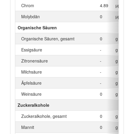
Chrom
4.89
µg
Molybdän
0
µg
Organische Säuren
Organische Säuren, gesamt
0
g
Essigsäure
-
g
Zitronensäure
-
g
Milchsäure
-
g
Äpfelsäure
-
g
Weinsäure
0
g
Zuckeralkohole
Zuckeralkohole, gesamt
0
g
Mannit
0
g