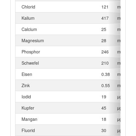
Chlorid
121
mg
Kalium
417
mg
Calcium
25
mg
Magnesium
28
mg
Phosphor
246
mg
Schwefel
210
mg
Eisen
0.38
mg
Zink
0.55
mg
Iodid
19
µg
Kupfer
45
µg
Mangan
18
µg
Fluorid
30
µg