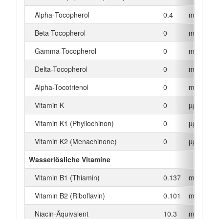
Alpha‑Tocopherol
0.4
mg
Beta-Tocopherol
0
mg
Gamma-Tocopherol
0
mg
Delta-Tocopherol
0
mg
Alpha-Tocotrienol
0
mg
Vitamin K
0
µg
Vitamin K1 (Phyllochinon)
0
µg
Vitamin K2 (Menachinone)
0
µg
Wasserlösliche Vitamine
Vitamin B1 (Thiamin)
0.137
mg
Vitamin B2 (Riboflavin)
0.101
mg
Niacin-Äquivalent
10.3
mg