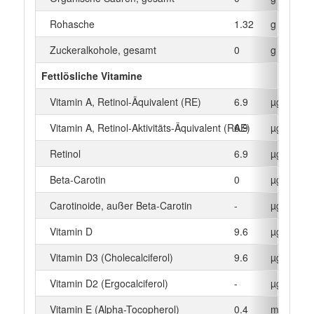
Rohasche
1.32
g
Zuckeralkohole, gesamt
0
g
Fettlösliche Vitamine
Vitamin A, Retinol-Äquivalent (RE)
6.9
µg
Vitamin A, Retinol-Aktivitäts-Äquivalent (RAE)
6.9
µg
Retinol
6.9
µg
Beta‑Carotin
0
µg
Carotinoide, außer Beta-Carotin
-
µg
Vitamin D
9.6
µg
Vitamin D3 (Cholecalciferol)
9.6
µg
Vitamin D2 (Ergocalciferol)
-
µg
Vitamin E (Alpha-Tocopherol)
0.4
mg