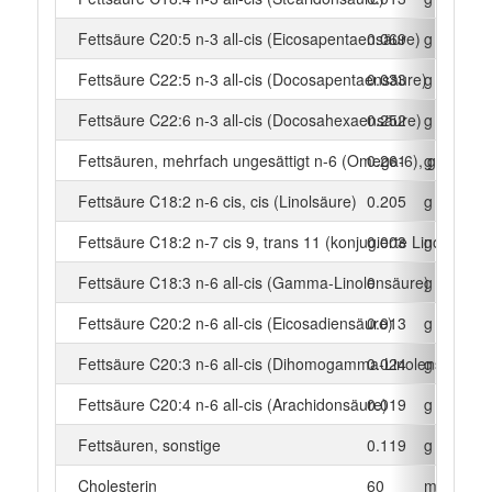
Fettsäure C20:5 n-3 all-cis (Eicosapentaensäure)
0.069
g
Fettsäure C22:5 n-3 all-cis (Docosapentaensäure)
0.033
g
Fettsäure C22:6 n-3 all-cis (Docosahexaensäure)
0.252
g
Fettsäuren, mehrfach ungesättigt n-6 (Omega-6), gesamt
0.261
g
Fettsäure C18:2 n-6 cis, cis (Linolsäure)
0.205
g
Fettsäure C18:2 n-7 cis 9, trans 11 (konjugierte Linolsäure)
0.003
g
Fettsäure C18:3 n-6 all-cis (Gamma-Linolensäure)
0
g
Fettsäure C20:2 n-6 all-cis (Eicosadiensäure)
0.013
g
Fettsäure C20:3 n-6 all-cis (Dihomogamma-Linolensäure)
0.024
g
Fettsäure C20:4 n-6 all-cis (Arachidonsäure)
0.019
g
Fettsäuren, sonstige
0.119
g
Cholesterin
60
mg