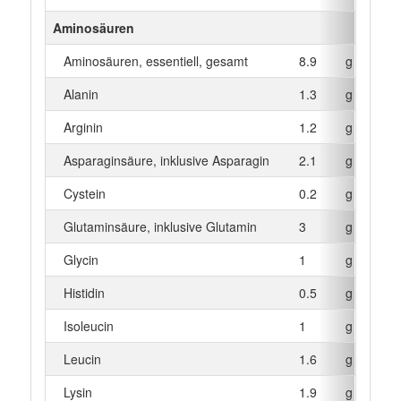
Aminosäuren
Aminosäuren, essentiell, gesamt
8.9
g
Alanin
1.3
g
Arginin
1.2
g
Asparaginsäure, inklusive Asparagin
2.1
g
Cystein
0.2
g
Glutaminsäure, inklusive Glutamin
3
g
Glycin
1
g
Histidin
0.5
g
Isoleucin
1
g
Leucin
1.6
g
Lysin
1.9
g