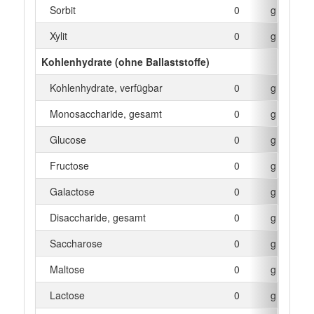
Sorbit
0
g
Xylit
0
g
Kohlenhydrate (ohne Ballaststoffe)
Kohlenhydrate, verfügbar
0
g
Monosaccharide, gesamt
0
g
Glucose
0
g
Fructose
0
g
Galactose
0
g
Disaccharide, gesamt
0
g
Saccharose
0
g
Maltose
0
g
Lactose
0
g