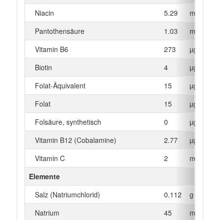
Niacin
5.29
mg
Pantothensäure
1.03
mg
Vitamin B6
273
µg
Biotin
4
µg
Folat-Äquivalent
15
µg
Folat
15
µg
Folsäure, synthetisch
0
µg
Vitamin B12 (Cobalamine)
2.77
µg
Vitamin C
2
mg
Elemente
Salz (Natriumchlorid)
0.112
g
Natrium
45
mg