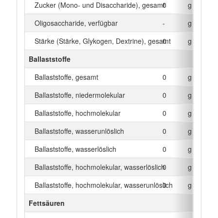
Zucker (Mono- und Disaccharide), gesamt
0
g
Oligosaccharide, verfügbar
-
g
Stärke (Stärke, Glykogen, Dextrine), gesamt
0
g
Ballaststoffe
Ballaststoffe, gesamt
0
g
Ballaststoffe, niedermolekular
0
g
Ballaststoffe, hochmolekular
0
g
Ballaststoffe, wasserunlöslich
0
g
Ballaststoffe, wasserlöslich
0
g
Ballaststoffe, hochmolekular, wasserlöslich
0
g
Ballaststoffe, hochmolekular, wasserunlöslich
0
g
Fettsäuren