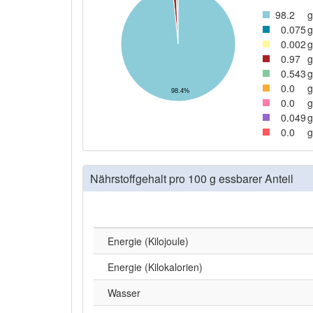
98
.2
g
0
.075
g
0
.002
g
0
.97
g
0
.543
g
0
.0
g
98.4%
0
.0
g
0
.049
g
0
.0
g
Nährstoffgehalt pro 100 g essbarer Anteil
Energie (Kilojoule)
Energie (Kilokalorien)
Wasser