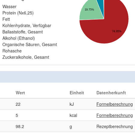
Wasser
19.75%
Protein (Nx6,25)
Fett
Kohlenhydrate, Verfügbar
Ballaststoffe, Gesamt
74.95%
Alkohol (Ethanol)
Organische Säuren, Gesamt
Rohasche
Zuckeralkohole, Gesamt
Wert
Einheit
Datenherkunft
22
kJ
Formelberechnung
5
kcal
Formelberechnung
98.2
g
Rezeptberechnung