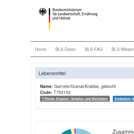
Home
BLS-Daten
BLS-FAQ
BLS-Wisse
Lebensmittel
Name:
Garnele/Granat/Krabbe, gekocht
Code:
T753132
T Fische, Krusten-, Schalen- und Weichtiere
Krebstiere, 
Zusamme