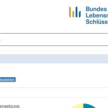
n
Muscheltiere
nsetzung