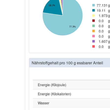
77
.131
g
19.1%
19
.11
g
1
.973
g
0
.0
g
0
.0
g
77.3%
0
.0
g
0
.0
g
1
.607
g
0
.0
g
Nährstoffgehalt pro 100 g essbarer Anteil
Energie (Kilojoule)
Energie (Kilokalorien)
Wasser