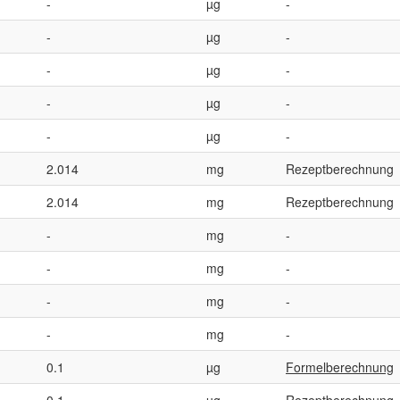
-
µg
-
-
µg
-
-
µg
-
-
µg
-
-
µg
-
2.014
mg
Rezeptberechnung
2.014
mg
Rezeptberechnung
-
mg
-
-
mg
-
-
mg
-
-
mg
-
0.1
µg
Formelberechnung
0.1
µg
Rezeptberechnung