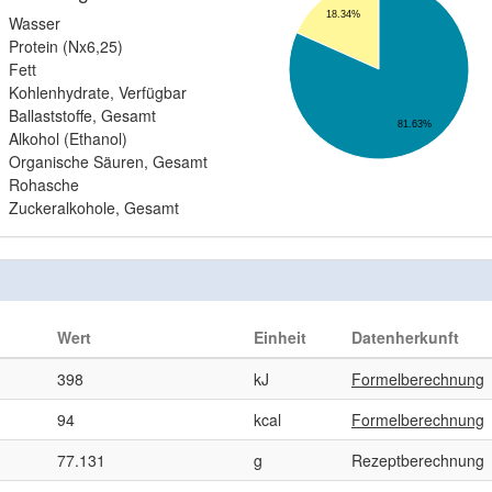
18.34%
Wasser
Protein (Nx6,25)
Fett
Kohlenhydrate, Verfügbar
Ballaststoffe, Gesamt
81.63%
Alkohol (Ethanol)
Organische Säuren, Gesamt
Rohasche
Zuckeralkohole, Gesamt
Wert
Einheit
Datenherkunft
398
kJ
Formelberechnung
94
kcal
Formelberechnung
77.131
g
Rezeptberechnung