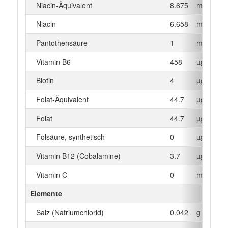
Niacin-Äquivalent
8.675
mg
Niacin
6.658
mg
Pantothensäure
1
mg
Vitamin B6
458
µg
Biotin
4
µg
Folat-Äquivalent
44.7
µg
Folat
44.7
µg
Folsäure, synthetisch
0
µg
Vitamin B12 (Cobalamine)
3.7
µg
Vitamin C
0
mg
Elemente
Salz (Natriumchlorid)
0.042
g