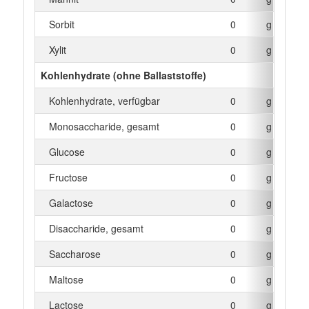
Sorbit
0
g
Xylit
0
g
Kohlenhydrate (ohne Ballaststoffe)
Kohlenhydrate, verfügbar
0
g
Monosaccharide, gesamt
0
g
Glucose
0
g
Fructose
0
g
Galactose
0
g
Disaccharide, gesamt
0
g
Saccharose
0
g
Maltose
0
g
Lactose
0
g