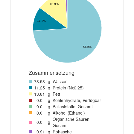
13.9%
11.3%
73.9%
Zusammensetzung
73
.53
g
Wasser
11
.25
g
Protein (Nx6,25)
13
.81
g
Fett
0
.0
g
Kohlenhydrate, Verfügbar
0
.0
g
Ballaststoffe, Gesamt
0
.0
g
Alkohol (Ethanol)
Organische Säuren,
0
.0
g
Gesamt
0
.911
g
Rohasche