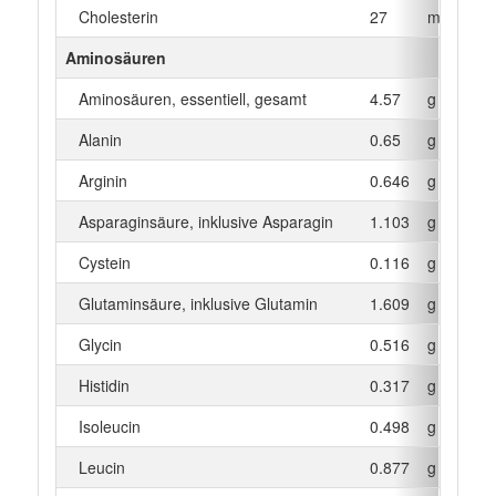
Cholesterin
27
mg
Aminosäuren
Aminosäuren, essentiell, gesamt
4.57
g
Alanin
0.65
g
Arginin
0.646
g
Asparaginsäure, inklusive Asparagin
1.103
g
Cystein
0.116
g
Glutaminsäure, inklusive Glutamin
1.609
g
Glycin
0.516
g
Histidin
0.317
g
Isoleucin
0.498
g
Leucin
0.877
g