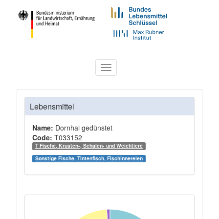
Toggle
navigation
Lebensmittel
Name:
Dornhai gedünstet
Code:
T033152
T Fische, Krusten-, Schalen- und Weichtiere
Sonstige Fische, Tintenfisch, Fischinnereien