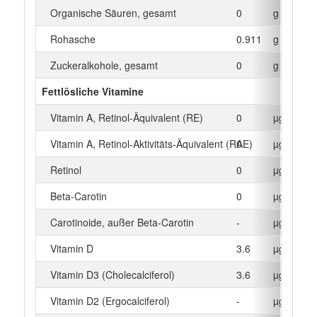
Organische Säuren, gesamt
0
g
Rohasche
0.911
g
Zuckeralkohole, gesamt
0
g
Fettlösliche Vitamine
Vitamin A, Retinol-Äquivalent (RE)
0
µg
Vitamin A, Retinol-Aktivitäts-Äquivalent (RAE)
0
µg
Retinol
0
µg
Beta‑Carotin
0
µg
Carotinoide, außer Beta-Carotin
-
µg
Vitamin D
3.6
µg
Vitamin D3 (Cholecalciferol)
3.6
µg
Vitamin D2 (Ergocalciferol)
-
µg