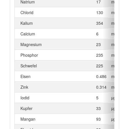
Natrium
17
mg
Chlorid
130
mg
Kalium
354
mg
Calcium
6
mg
Magnesium
23
mg
Phosphor
235
mg
Schwefel
225
mg
Eisen
0.486
mg
Zink
0.314
mg
Iodid
5
µg
Kupfer
33
µg
Mangan
93
µg