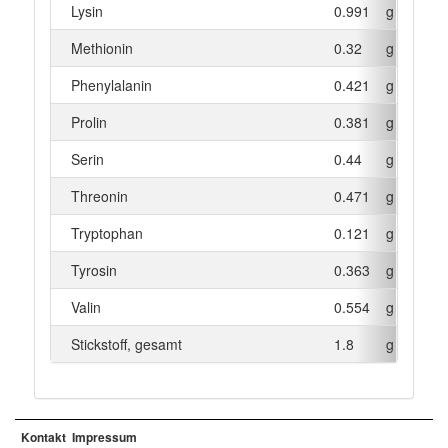
Lysin
0.991
g
Methionin
0.32
g
Phenylalanin
0.421
g
Prolin
0.381
g
Serin
0.44
g
Threonin
0.471
g
Tryptophan
0.121
g
Tyrosin
0.363
g
Valin
0.554
g
Stickstoff, gesamt
1.8
g
Kontakt
Impressum