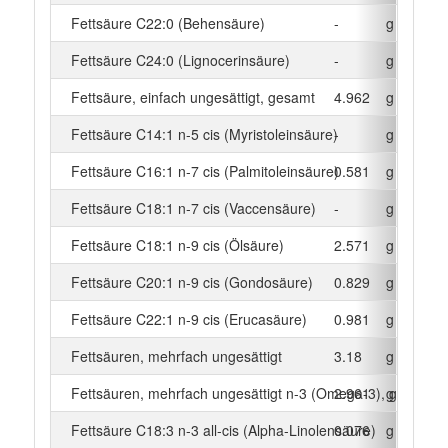
Fettsäure C22:0 (Behensäure)
-
g
Fettsäure C24:0 (Lignocerinsäure)
-
g
Fettsäure, einfach ungesättigt, gesamt
4.962
g
Fettsäure C14:1 n-5 cis (Myristoleinsäure)
-
g
Fettsäure C16:1 n-7 cis (Palmitoleinsäure)
0.581
g
Fettsäure C18:1 n-7 cis (Vaccensäure)
-
g
Fettsäure C18:1 n-9 cis (Ölsäure)
2.571
g
Fettsäure C20:1 n-9 cis (Gondosäure)
0.829
g
Fettsäure C22:1 n-9 cis (Erucasäure)
0.981
g
Fettsäuren, mehrfach ungesättigt
3.18
g
Fettsäuren, mehrfach ungesättigt n-3 (Omega-3), gesamt
2.961
g
Fettsäure C18:3 n-3 all-cis (Alpha-Linolensäure)
0.076
g