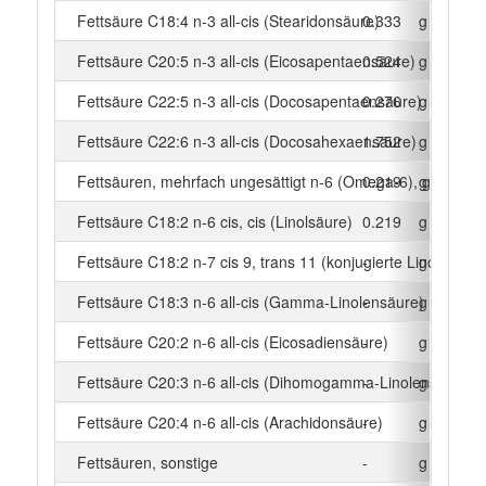
Fettsäure C18:4 n-3 all-cis (Stearidonsäure)
0.333
g
Fettsäure C20:5 n-3 all-cis (Eicosapentaensäure)
0.524
g
Fettsäure C22:5 n-3 all-cis (Docosapentaensäure)
0.276
g
Fettsäure C22:6 n-3 all-cis (Docosahexaensäure)
1.752
g
Fettsäuren, mehrfach ungesättigt n-6 (Omega-6), gesamt
0.219
g
Fettsäure C18:2 n-6 cis, cis (Linolsäure)
0.219
g
Fettsäure C18:2 n-7 cis 9, trans 11 (konjugierte Linolsäure)
-
g
Fettsäure C18:3 n-6 all-cis (Gamma-Linolensäure)
-
g
Fettsäure C20:2 n-6 all-cis (Eicosadiensäure)
-
g
Fettsäure C20:3 n-6 all-cis (Dihomogamma-Linolensäure)
-
g
Fettsäure C20:4 n-6 all-cis (Arachidonsäure)
-
g
Fettsäuren, sonstige
-
g