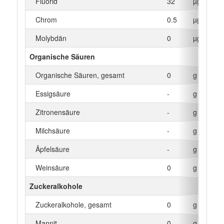
Fluorid
32
µg
Chrom
0.5
µg
Molybdän
0
µg
Organische Säuren
Organische Säuren, gesamt
0
g
Essigsäure
-
g
Zitronensäure
-
g
Milchsäure
-
g
Äpfelsäure
-
g
Weinsäure
0
g
Zuckeralkohole
Zuckeralkohole, gesamt
0
g
Mannit
0
g