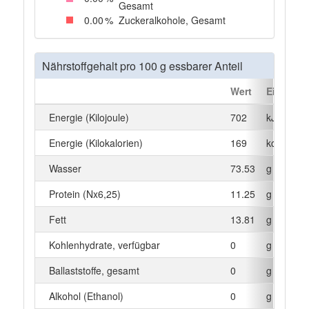
Gesamt
0
.00
%
Zuckeralkohole, Gesamt
Nährstoffgehalt pro 100 g essbarer Anteil
Wert
Einheit
Energie (Kilojoule)
702
kJ
Energie (Kilokalorien)
169
kcal
Wasser
73.53
g
Protein (Nx6,25)
11.25
g
Fett
13.81
g
Kohlenhydrate, verfügbar
0
g
Ballaststoffe, gesamt
0
g
Alkohol (Ethanol)
0
g