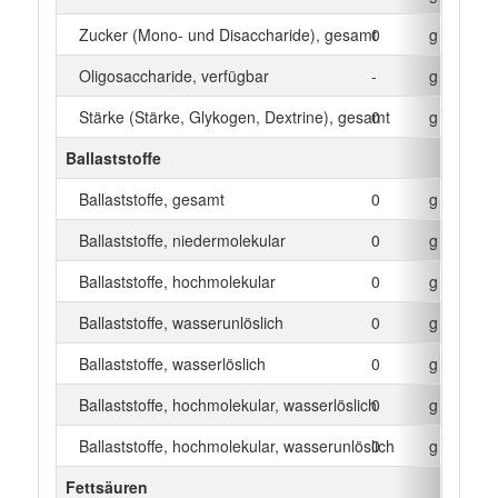
Zucker (Mono- und Disaccharide), gesamt
0
g
Oligosaccharide, verfügbar
-
g
Stärke (Stärke, Glykogen, Dextrine), gesamt
0
g
Ballaststoffe
Ballaststoffe, gesamt
0
g
Ballaststoffe, niedermolekular
0
g
Ballaststoffe, hochmolekular
0
g
Ballaststoffe, wasserunlöslich
0
g
Ballaststoffe, wasserlöslich
0
g
Ballaststoffe, hochmolekular, wasserlöslich
0
g
Ballaststoffe, hochmolekular, wasserunlöslich
0
g
Fettsäuren