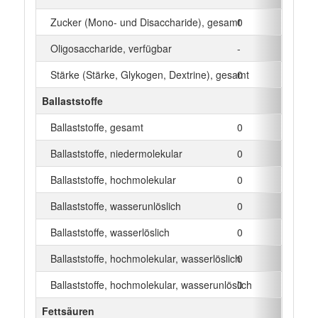
Zucker (Mono- und Disaccharide), gesamt
0
g
Oligosaccharide, verfügbar
-
g
Stärke (Stärke, Glykogen, Dextrine), gesamt
0
g
Ballaststoffe
Ballaststoffe, gesamt
0
g
Ballaststoffe, niedermolekular
0
g
Ballaststoffe, hochmolekular
0
g
Ballaststoffe, wasserunlöslich
0
g
Ballaststoffe, wasserlöslich
0
g
Ballaststoffe, hochmolekular, wasserlöslich
0
g
Ballaststoffe, hochmolekular, wasserunlöslich
0
g
Fettsäuren