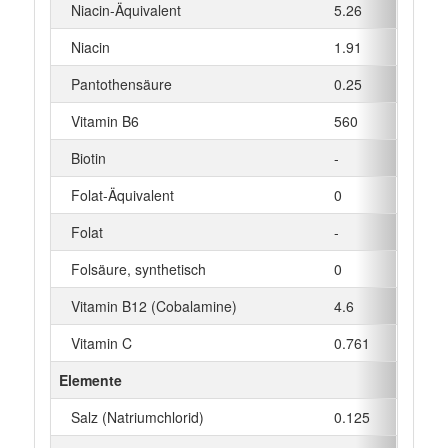
Niacin-Äquivalent
5.26
mg
Niacin
1.91
mg
Pantothensäure
0.25
mg
Vitamin B6
560
µg
Biotin
-
µg
Folat-Äquivalent
0
µg
Folat
-
µg
Folsäure, synthetisch
0
µg
Vitamin B12 (Cobalamine)
4.6
µg
Vitamin C
0.761
mg
Elemente
Salz (Natriumchlorid)
0.125
g