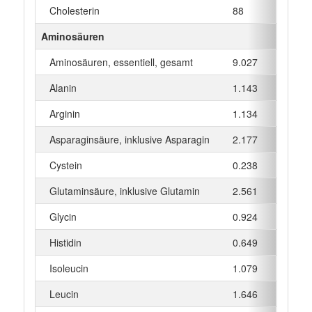
Cholesterin
88
mg
Aminosäuren
Aminosäuren, essentiell, gesamt
9.027
g
Alanin
1.143
g
Arginin
1.134
g
Asparaginsäure, inklusive Asparagin
2.177
g
Cystein
0.238
g
Glutaminsäure, inklusive Glutamin
2.561
g
Glycin
0.924
g
Histidin
0.649
g
Isoleucin
1.079
g
Leucin
1.646
g