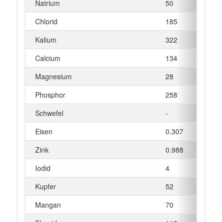
Natrium
50
mg
Chlorid
185
mg
Kalium
322
mg
Calcium
134
mg
Magnesium
28
mg
Phosphor
258
mg
Schwefel
-
mg
Eisen
0.307
mg
Zink
0.988
mg
Iodid
4
µg
Kupfer
52
µg
Mangan
70
µg