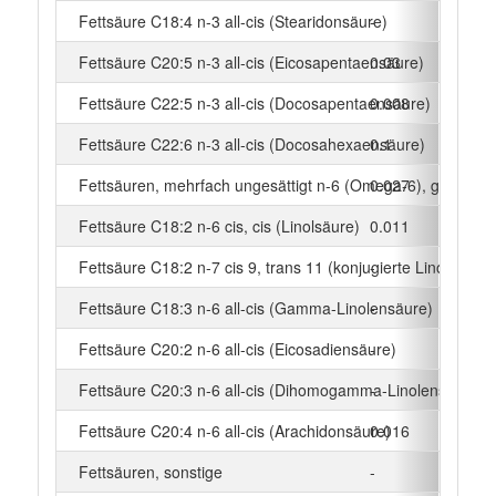
Fettsäure C18:4 n-3 all-cis (Stearidonsäure)
-
g
Fettsäure C20:5 n-3 all-cis (Eicosapentaensäure)
0.03
g
Fettsäure C22:5 n-3 all-cis (Docosapentaensäure)
0.008
g
Fettsäure C22:6 n-3 all-cis (Docosahexaensäure)
0.1
g
Fettsäuren, mehrfach ungesättigt n-6 (Omega-6), gesamt
0.027
g
Fettsäure C18:2 n-6 cis, cis (Linolsäure)
0.011
g
Fettsäure C18:2 n-7 cis 9, trans 11 (konjugierte Linolsäure)
-
g
Fettsäure C18:3 n-6 all-cis (Gamma-Linolensäure)
-
g
Fettsäure C20:2 n-6 all-cis (Eicosadiensäure)
-
g
Fettsäure C20:3 n-6 all-cis (Dihomogamma-Linolensäure)
-
g
Fettsäure C20:4 n-6 all-cis (Arachidonsäure)
0.016
g
Fettsäuren, sonstige
-
g