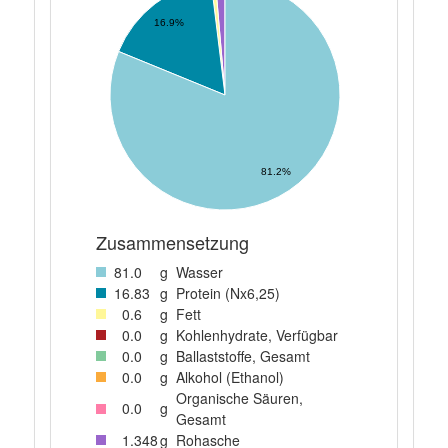
16.9%
81.2%
Zusammensetzung
81
.0
g
Wasser
16
.83
g
Protein (Nx6,25)
0
.6
g
Fett
0
.0
g
Kohlenhydrate, Verfügbar
0
.0
g
Ballaststoffe, Gesamt
0
.0
g
Alkohol (Ethanol)
Organische Säuren,
0
.0
g
Gesamt
1
.348
g
Rohasche