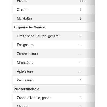
Fluorid
112
µg
Chrom
1
µg
Molybdän
6
µg
Organische Säuren
Organische Säuren, gesamt
0
g
Essigsäure
-
g
Zitronensäure
-
g
Milchsäure
-
g
Äpfelsäure
-
g
Weinsäure
0
g
Zuckeralkohole
Zuckeralkohole, gesamt
0
g
Mannit
0
g