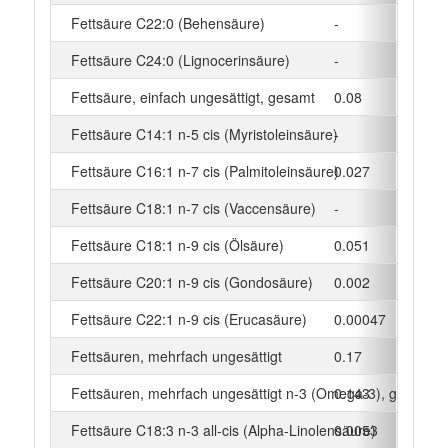
Fettsäure C22:0 (Behensäure)
-
g
Fettsäure C24:0 (Lignocerinsäure)
-
g
Fettsäure, einfach ungesättigt, gesamt
0.08
g
Fettsäure C14:1 n-5 cis (Myristoleinsäure)
-
g
Fettsäure C16:1 n-7 cis (Palmitoleinsäure)
0.027
g
Fettsäure C18:1 n-7 cis (Vaccensäure)
-
g
Fettsäure C18:1 n-9 cis (Ölsäure)
0.051
g
Fettsäure C20:1 n-9 cis (Gondosäure)
0.002
g
Fettsäure C22:1 n-9 cis (Erucasäure)
0.00047
g
Fettsäuren, mehrfach ungesättigt
0.17
g
Fettsäuren, mehrfach ungesättigt n-3 (Omega-3), gesamt
0.143
g
Fettsäure C18:3 n-3 all-cis (Alpha-Linolensäure)
0.0053
g