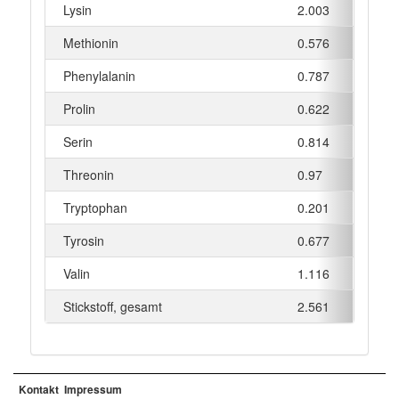
Lysin
2.003
g
Methionin
0.576
g
Phenylalanin
0.787
g
Prolin
0.622
g
Serin
0.814
g
Threonin
0.97
g
Tryptophan
0.201
g
Tyrosin
0.677
g
Valin
1.116
g
Stickstoff, gesamt
2.561
g
Kontakt
Impressum