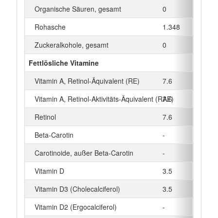
Organische Säuren, gesamt
0
g
Rohasche
1.348
g
Zuckeralkohole, gesamt
0
g
Fettlösliche Vitamine
Vitamin A, Retinol-Äquivalent (RE)
7.6
µg
Vitamin A, Retinol-Aktivitäts-Äquivalent (RAE)
7.6
µg
Retinol
7.6
µg
Beta‑Carotin
-
µg
Carotinoide, außer Beta-Carotin
-
µg
Vitamin D
3.5
µg
Vitamin D3 (Cholecalciferol)
3.5
µg
Vitamin D2 (Ergocalciferol)
-
µg