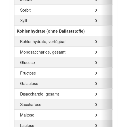
Sorbit
0
g
Xylit
0
g
Kohlenhydrate (ohne Ballaststoffe)
Kohlenhydrate, verfügbar
0
g
Monosaccharide, gesamt
0
g
Glucose
0
g
Fructose
0
g
Galactose
0
g
Disaccharide, gesamt
0
g
Saccharose
0
g
Maltose
0
g
Lactose
0
g