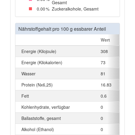
Gesamt
0
.00
%
Zuckeralkohole, Gesamt
Nährstoffgehalt pro 100 g essbarer Anteil
Wert
Einhei
Energie (Kilojoule)
308
kJ
Energie (Kilokalorien)
73
kcal
Wasser
81
g
Protein (Nx6,25)
16.83
g
Fett
0.6
g
Kohlenhydrate, verfügbar
0
g
Ballaststoffe, gesamt
0
g
Alkohol (Ethanol)
0
g