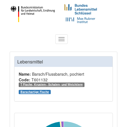
Toggle
navigation
Lebensmittel
Name:
Barsch/Flussbarsch, pochiert
Code:
T601132
T Fische, Krusten-, Schalen- und Weichtiere
Barschartige Fische