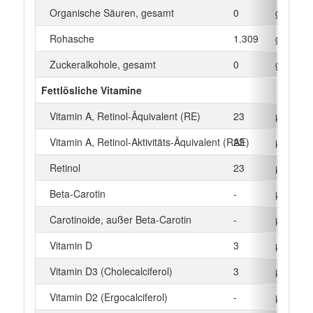
Organische Säuren, gesamt
0
g
Rohasche
1.309
g
Zuckeralkohole, gesamt
0
g
Fettlösliche Vitamine
Vitamin A, Retinol-Äquivalent (RE)
23
µg
Vitamin A, Retinol-Aktivitäts-Äquivalent (RAE)
23
µg
Retinol
23
µg
Beta‑Carotin
-
µg
Carotinoide, außer Beta-Carotin
-
µg
Vitamin D
3
µg
Vitamin D3 (Cholecalciferol)
3
µg
Vitamin D2 (Ergocalciferol)
-
µg