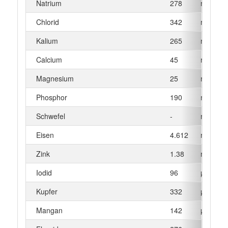
Natrium
278
mg
Chlorid
342
mg
Kalium
265
mg
Calcium
45
mg
Magnesium
25
mg
Phosphor
190
mg
Schwefel
-
mg
Eisen
4.612
mg
Zink
1.38
mg
Iodid
96
µg
Kupfer
332
µg
Mangan
142
µg