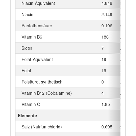
Niacin-Äquivalent
4.849
mg
Niacin
2.149
mg
Pantothensäure
0.196
mg
Vitamin B6
186
µg
Biotin
7
µg
Folat-Äquivalent
19
µg
Folat
19
µg
Folsäure, synthetisch
0
µg
Vitamin B12 (Cobalamine)
4
µg
Vitamin C
1.85
mg
Elemente
Salz (Natriumchlorid)
0.695
g