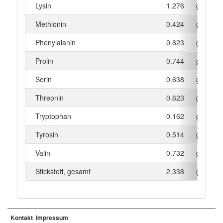
Lysin
1.276
g
Methionin
0.424
g
Phenylalanin
0.623
g
Prolin
0.744
g
Serin
0.638
g
Threonin
0.623
g
Tryptophan
0.162
g
Tyrosin
0.514
g
Valin
0.732
g
Stickstoff, gesamt
2.338
g
Kontakt
Impressum