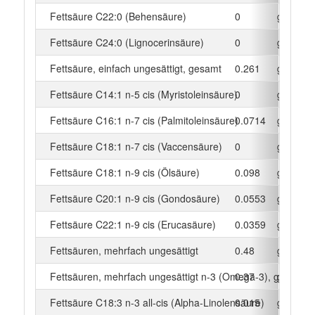
Fettsäure C22:0 (Behensäure)
0
g
Fettsäure C24:0 (Lignocerinsäure)
0
g
Fettsäure, einfach ungesättigt, gesamt
0.261
g
Fettsäure C14:1 n-5 cis (Myristoleinsäure)
0
g
Fettsäure C16:1 n-7 cis (Palmitoleinsäure)
0.0714
g
Fettsäure C18:1 n-7 cis (Vaccensäure)
0
g
Fettsäure C18:1 n-9 cis (Ölsäure)
0.098
g
Fettsäure C20:1 n-9 cis (Gondosäure)
0.0553
g
Fettsäure C22:1 n-9 cis (Erucasäure)
0.0359
g
Fettsäuren, mehrfach ungesättigt
0.48
g
Fettsäuren, mehrfach ungesättigt n-3 (Omega-3), gesamt
0.37
g
Fettsäure C18:3 n-3 all-cis (Alpha-Linolensäure)
0.015
g