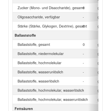
Zucker (Mono- und Disaccharide), gesamt
0
g
Oligosaccharide, verfügbar
-
g
Stärke (Stärke, Glykogen, Dextrine), gesamt
0
g
Ballaststoffe
Ballaststoffe, gesamt
0
g
Ballaststoffe, niedermolekular
-
g
Ballaststoffe, hochmolekular
-
g
Ballaststoffe, wasserunlöslich
-
g
Ballaststoffe, wasserlöslich
-
g
Ballaststoffe, hochmolekular, wasserlöslich
-
g
Ballaststoffe, hochmolekular, wasserunlöslich
-
g
Fettsäuren