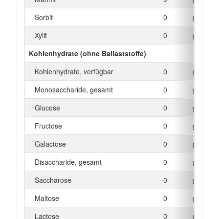
Sorbit
0
g
Xylit
0
g
Kohlenhydrate (ohne Ballaststoffe)
Kohlenhydrate, verfügbar
0
g
Monosaccharide, gesamt
0
g
Glucose
0
g
Fructose
0
g
Galactose
0
g
Disaccharide, gesamt
0
g
Saccharose
0
g
Maltose
0
g
Lactose
0
g