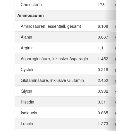
Cholesterin
173
mg
Aminosäuren
Aminosäuren, essentiell, gesamt
6.108
g
Alanin
0.867
g
Arginin
1.1
g
Asparaginsäure, inklusive Asparagin
1.452
g
Cystein
0.216
g
Glutaminsäure, inklusive Glutamin
2.452
g
Glycin
0.932
g
Histidin
0.31
g
Isoleucin
0.685
g
Leucin
1.273
g