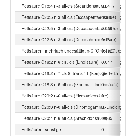
Fettsäure C18:4 n-3 all-cis (Stearidonsäure)
0.0417
g
Fettsäure C20:5 n-3 all-cis (Eicosapentaensäure)
0.135
g
Fettsäure C22:5 n-3 all-cis (Docosapentaensäure)
0.0194
g
Fettsäure C22:6 n-3 all-cis (Docosahexaensäure)
0.16
g
Fettsäuren, mehrfach ungesättigt n-6 (Omega-6), gesamt
0.112
g
Fettsäure C18:2 n-6 cis, cis (Linolsäure)
0.047
g
Fettsäure C18:2 n-7 cis 9, trans 11 (konjugierte Linolsäure)
0
g
Fettsäure C18:3 n-6 all-cis (Gamma-Linolensäure)
0
g
Fettsäure C20:2 n-6 all-cis (Eicosadiensäure)
0
g
Fettsäure C20:3 n-6 all-cis (Dihomogamma-Linolensäure)
0
g
Fettsäure C20:4 n-6 all-cis (Arachidonsäure)
0.065
g
Fettsäuren, sonstige
0
g