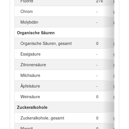
Fluorid
276
µg
Chrom
-
µg
Molybdän
-
µg
Organische Säuren
Organische Säuren, gesamt
0
g
Essigsäure
-
g
Zitronensäure
-
g
Milchsäure
-
g
Äpfelsäure
-
g
Weinsäure
0
g
Zuckeralkohole
Zuckeralkohole, gesamt
0
g
Mannit
0
g