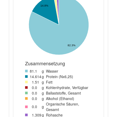
14.8%
82.3%
Zusammensetzung
81
.1
g
Wasser
14
.614
g
Protein (Nx6,25)
1
.51
g
Fett
0
.0
g
Kohlenhydrate, Verfügbar
0
.0
g
Ballaststoffe, Gesamt
0
.0
g
Alkohol (Ethanol)
Organische Säuren,
0
.0
g
Gesamt
1
.309
g
Rohasche