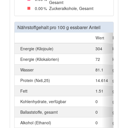
Gesamt
0
.00
%
Zuckeralkohole, Gesamt
Nährstoffgehalt pro 100 g essbarer Anteil
Wert
Einheit
Energie (Kilojoule)
304
kJ
Energie (Kilokalorien)
72
kcal
Wasser
81.1
g
Protein (Nx6,25)
14.614
g
Fett
1.51
g
Kohlenhydrate, verfügbar
0
g
Ballaststoffe, gesamt
0
g
Alkohol (Ethanol)
0
g