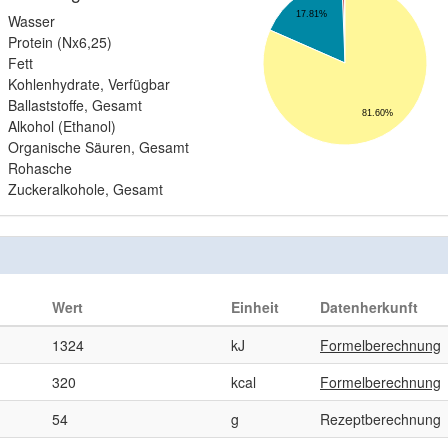
17.81%
Wasser
Protein (Nx6,25)
Fett
Kohlenhydrate, Verfügbar
Ballaststoffe, Gesamt
81.60%
Alkohol (Ethanol)
Organische Säuren, Gesamt
Rohasche
Zuckeralkohole, Gesamt
Wert
Einheit
Datenherkunft
1324
kJ
Formelberechnung
320
kcal
Formelberechnung
54
g
Rezeptberechnung