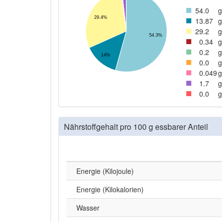
54
.0
g
29.4%
13
.87
g
29
.2
g
54.3%
0
.34
g
0
.2
g
14%
0
.0
g
0
.049
g
1
.7
g
0
.0
g
Nährstoffgehalt pro 100 g essbarer Anteil
Energie (Kilojoule)
Energie (Kilokalorien)
Wasser