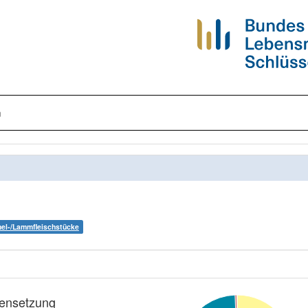
n
l-/Lammfleischstücke
nsetzung