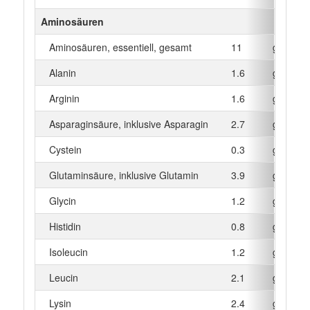
Aminosäuren
Aminosäuren, essentiell, gesamt
11
g
Alanin
1.6
g
Arginin
1.6
g
Asparaginsäure, inklusive Asparagin
2.7
g
Cystein
0.3
g
Glutaminsäure, inklusive Glutamin
3.9
g
Glycin
1.2
g
Histidin
0.8
g
Isoleucin
1.2
g
Leucin
2.1
g
Lysin
2.4
g