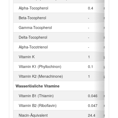
Alpha‑Tocopherol
0.4
mg
Beta-Tocopherol
-
mg
Gamma-Tocopherol
-
mg
Delta-Tocopherol
-
mg
Alpha-Tocotrienol
-
mg
Vitamin K
1
µg
Vitamin K1 (Phyllochinon)
0.1
µg
Vitamin K2 (Menachinone)
1
µg
Wasserlösliche Vitamine
Vitamin B1 (Thiamin)
0.046
mg
Vitamin B2 (Riboflavin)
0.047
mg
Niacin-Äquivalent
24.4
mg