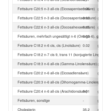
Fettsäure C20:5 n-3 all-cis (Eicosapentaensäure)
0.06
g
Fettsäure C22:5 n-3 all-cis (Docosapentaensäure)
0.02
g
Fettsäure C22:6 n-3 all-cis (Docosahexaensäure)
0.15
g
Fettsäuren, mehrfach ungesättigt n-6 (Omega-6), gesamt
0.03
g
Fettsäure C18:2 n-6 cis, cis (Linolsäure)
0.02
g
Fettsäure C18:2 n-7 cis 9, trans 11 (konjugierte Linolsäure)
-
g
Fettsäure C18:3 n-6 all-cis (Gamma-Linolensäure)
-
g
Fettsäure C20:2 n-6 all-cis (Eicosadiensäure)
-
g
Fettsäure C20:3 n-6 all-cis (Dihomogamma-Linolensäure)
-
g
Fettsäure C20:4 n-6 all-cis (Arachidonsäure)
0.01
g
Fettsäuren, sonstige
-
g
Cholesterin
35.2
mg