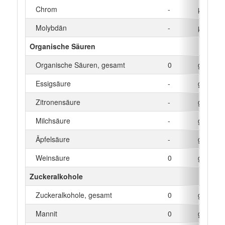
Chrom
-
µg
Molybdän
-
µg
Organische Säuren
Organische Säuren, gesamt
0
g
Essigsäure
-
g
Zitronensäure
-
g
Milchsäure
-
g
Äpfelsäure
-
g
Weinsäure
0
g
Zuckeralkohole
Zuckeralkohole, gesamt
0
g
Mannit
0
g