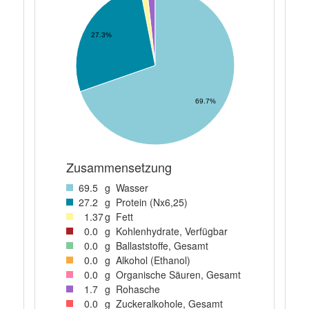
27.3%
69.7%
Zusammensetzung
69
.5
g
Wasser
27
.2
g
Protein (Nx6,25)
1
.37
g
Fett
0
.0
g
Kohlenhydrate, Verfügbar
0
.0
g
Ballaststoffe, Gesamt
0
.0
g
Alkohol (Ethanol)
0
.0
g
Organische Säuren, Gesamt
1
.7
g
Rohasche
0
.0
g
Zuckeralkohole, Gesamt