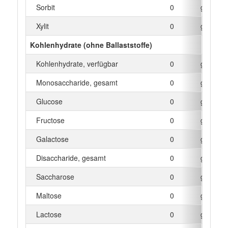
Sorbit
0
g
Xylit
0
g
Kohlenhydrate (ohne Ballaststoffe)
Kohlenhydrate, verfügbar
0
g
Monosaccharide, gesamt
0
g
Glucose
0
g
Fructose
0
g
Galactose
0
g
Disaccharide, gesamt
0
g
Saccharose
0
g
Maltose
0
g
Lactose
0
g