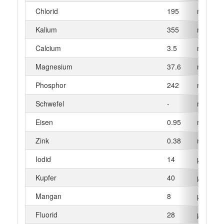
Chlorid
195
mg
Kalium
355
mg
Calcium
3.5
mg
Magnesium
37.6
mg
Phosphor
242
mg
Schwefel
-
mg
Eisen
0.95
mg
Zink
0.38
mg
Iodid
14
µg
Kupfer
40
µg
Mangan
8
µg
Fluorid
28
µg