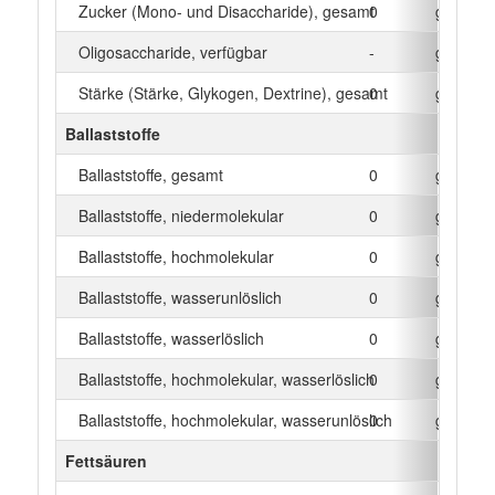
Zucker (Mono- und Disaccharide), gesamt
0
g
Oligosaccharide, verfügbar
-
g
Stärke (Stärke, Glykogen, Dextrine), gesamt
0
g
Ballaststoffe
Ballaststoffe, gesamt
0
g
Ballaststoffe, niedermolekular
0
g
Ballaststoffe, hochmolekular
0
g
Ballaststoffe, wasserunlöslich
0
g
Ballaststoffe, wasserlöslich
0
g
Ballaststoffe, hochmolekular, wasserlöslich
0
g
Ballaststoffe, hochmolekular, wasserunlöslich
0
g
Fettsäuren