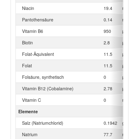
Niacin
19.4
mg
Pantothensäure
0.14
mg
Vitamin B6
950
µg
Biotin
2.8
µg
Folat-Äquivalent
11.5
µg
Folat
11.5
µg
Folsäure, synthetisch
0
µg
Vitamin B12 (Cobalamine)
2.78
µg
Vitamin C
0
mg
Elemente
Salz (Natriumchlorid)
0.1942
g
Natrium
77.7
mg