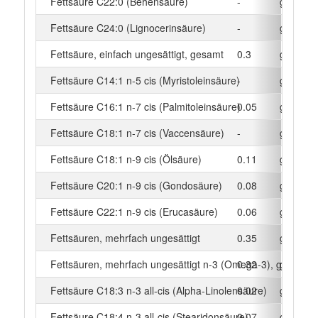
Fettsäure C22:0 (Behensäure)
-
g
Fettsäure C24:0 (Lignocerinsäure)
-
g
Fettsäure, einfach ungesättigt, gesamt
0.3
g
Fettsäure C14:1 n-5 cis (Myristoleinsäure)
-
g
Fettsäure C16:1 n-7 cis (Palmitoleinsäure)
0.05
g
Fettsäure C18:1 n-7 cis (Vaccensäure)
-
g
Fettsäure C18:1 n-9 cis (Ölsäure)
0.11
g
Fettsäure C20:1 n-9 cis (Gondosäure)
0.08
g
Fettsäure C22:1 n-9 cis (Erucasäure)
0.06
g
Fettsäuren, mehrfach ungesättigt
0.35
g
Fettsäuren, mehrfach ungesättigt n-3 (Omega-3), gesamt
0.32
g
Fettsäure C18:3 n-3 all-cis (Alpha-Linolensäure)
0.02
g
Fettsäure C18:4 n-3 all-cis (Stearidonsäure)
0.07
g