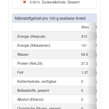
0
.00
%
Zuckeralkohole, Gesamt
Nährstoffgehalt pro 100 g essbarer Anteil
Wert
Einheit
Energie (Kilojoule)
513
kJ
Energie (Kilokalorien)
121
kcal
Wasser
69.5
g
Protein (Nx6,25)
27.2
g
Fett
1.37
g
Kohlenhydrate, verfügbar
0
g
Ballaststoffe, gesamt
0
g
Alkohol (Ethanol)
0
g
Organische Säuren, gesamt
0
g