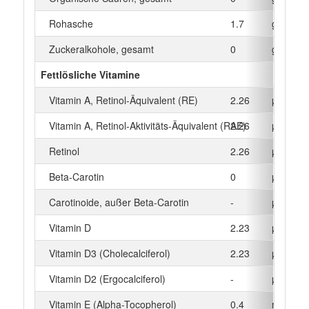
Rohasche
1.7
g
Zuckeralkohole, gesamt
0
g
Fettlösliche Vitamine
Vitamin A, Retinol-Äquivalent (RE)
2.26
µg
Vitamin A, Retinol-Aktivitäts-Äquivalent (RAE)
2.26
µg
Retinol
2.26
µg
Beta‑Carotin
0
µg
Carotinoide, außer Beta-Carotin
-
µg
Vitamin D
2.23
µg
Vitamin D3 (Cholecalciferol)
2.23
µg
Vitamin D2 (Ergocalciferol)
-
µg
Vitamin E (Alpha-Tocopherol)
0.4
mg