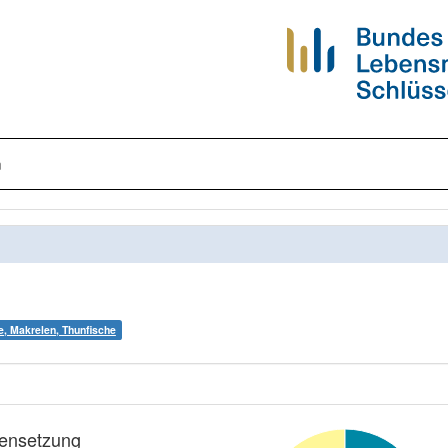
n
e, Makrelen, Thunfische
nsetzung