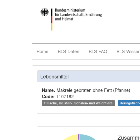
Home
BLS-Daten
BLS-FAQ
BLS-Wisse
Lebensmittel
Name:
Makrele gebraten ohne Fett (Pfanne)
Code:
T107182
T Fische, Krusten-, Schalen- und Weichtiere
Heringsfisch
Zusamme