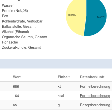
Wasser
Protein (Nx6,25)
Fett
48.00%
52.04%
Kohlenhydrate, Verfügbar
Ballaststoffe, Gesamt
Alkohol (Ethanol)
Organische Säuren, Gesamt
Rohasche
Zuckeralkohole, Gesamt
Wert
Einheit
Datenherkunft
686
kJ
Formelberechnung
164
kcal
Formelberechnung
65
g
Rezeptberechnung