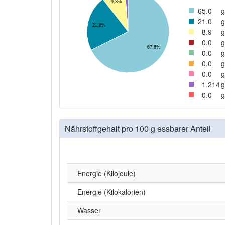
9.3%
65
.0
g
21
.0
g
21.8%
8
.9
g
0
.0
g
67.6%
0
.0
g
0
.0
g
0
.0
g
1
.214
g
0
.0
g
Nährstoffgehalt pro 100 g essbarer Anteil
Energie (Kilojoule)
Energie (Kilokalorien)
Wasser