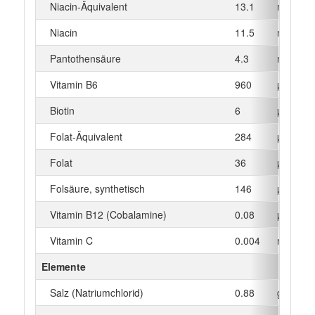
Niacin-Äquivalent
13.1
mg
Niacin
11.5
mg
Pantothensäure
4.3
mg
Vitamin B6
960
µg
Biotin
6
µg
Folat-Äquivalent
284
µg
Folat
36
µg
Folsäure, synthetisch
146
µg
Vitamin B12 (Cobalamine)
0.08
µg
Vitamin C
0.004
mg
Elemente
Salz (Natriumchlorid)
0.88
g