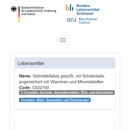
Toggle
navigation
Lebensmittel
Name:
Getreideflakes gesüßt, mit Schokolade,
angereichert mit Vitaminen und Mineralstoffen
Code:
C522700
C Cerealien, Getreide, Getreideprodukte, Reis- und Haferdrinks
Cerealien, Müsli, Reisnudeln und Fleischersatz