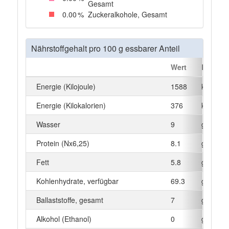
Gesamt
0
.00
%
Zuckeralkohole, Gesamt
Nährstoffgehalt pro 100 g essbarer Anteil
Wert
Einheit
Energie (Kilojoule)
1588
kJ
Energie (Kilokalorien)
376
kcal
Wasser
9
g
Protein (Nx6,25)
8.1
g
Fett
5.8
g
Kohlenhydrate, verfügbar
69.3
g
Ballaststoffe, gesamt
7
g
Alkohol (Ethanol)
0
g