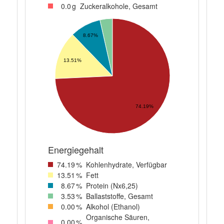
0
.0
g
Zuckeralkohole, Gesamt
8.67%
13.51%
74.19%
Energiegehalt
74
.19
%
Kohlenhydrate, Verfügbar
13
.51
%
Fett
8
.67
%
Protein (Nx6,25)
3
.53
%
Ballaststoffe, Gesamt
0
.00
%
Alkohol (Ethanol)
Organische Säuren,
0
.00
%