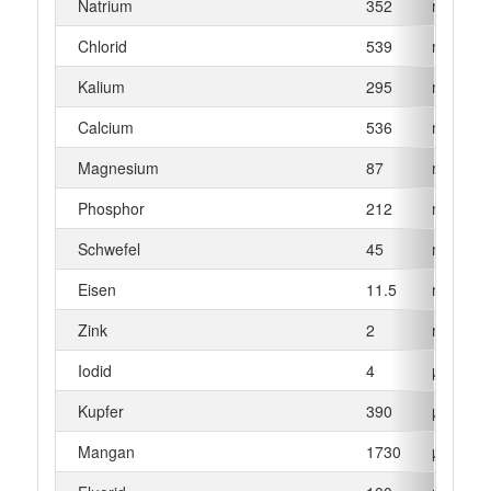
Natrium
352
mg
Chlorid
539
mg
Kalium
295
mg
Calcium
536
mg
Magnesium
87
mg
Phosphor
212
mg
Schwefel
45
mg
Eisen
11.5
mg
Zink
2
mg
Iodid
4
µg
Kupfer
390
µg
Mangan
1730
µg