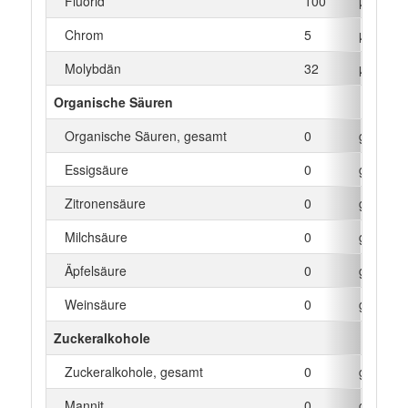
Fluorid
100
µg
Chrom
5
µg
Molybdän
32
µg
Organische Säuren
Organische Säuren, gesamt
0
g
Essigsäure
0
g
Zitronensäure
0
g
Milchsäure
0
g
Äpfelsäure
0
g
Weinsäure
0
g
Zuckeralkohole
Zuckeralkohole, gesamt
0
g
Mannit
0
g