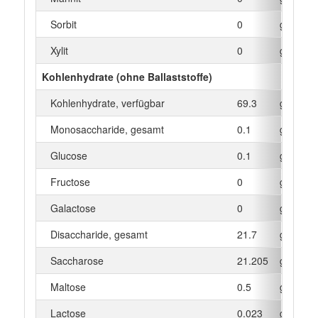
Sorbit
0
g
Xylit
0
g
Kohlenhydrate (ohne Ballaststoffe)
Kohlenhydrate, verfügbar
69.3
g
Monosaccharide, gesamt
0.1
g
Glucose
0.1
g
Fructose
0
g
Galactose
0
g
Disaccharide, gesamt
21.7
g
Saccharose
21.205
g
Maltose
0.5
g
Lactose
0.023
g