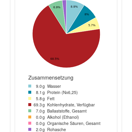
8.9%
6.9%
8%
5.7%
68.5%
Zusammensetzung
9
.0
g
Wasser
8
.1
g
Protein (Nx6,25)
5
.8
g
Fett
69
.3
g
Kohlenhydrate, Verfügbar
7
.0
g
Ballaststoffe, Gesamt
0
.0
g
Alkohol (Ethanol)
0
.0
g
Organische Säuren, Gesamt
2
.0
g
Rohasche