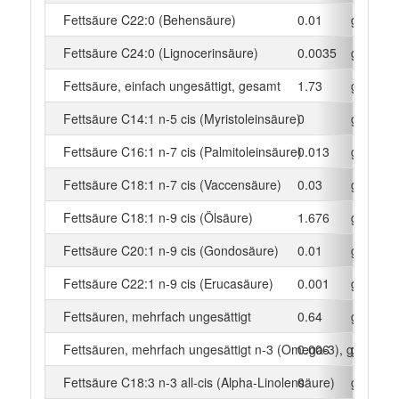
Fettsäure C22:0 (Behensäure)
0.01
g
Fettsäure C24:0 (Lignocerinsäure)
0.0035
g
Fettsäure, einfach ungesättigt, gesamt
1.73
g
Fettsäure C14:1 n-5 cis (Myristoleinsäure)
0
g
Fettsäure C16:1 n-7 cis (Palmitoleinsäure)
0.013
g
Fettsäure C18:1 n-7 cis (Vaccensäure)
0.03
g
Fettsäure C18:1 n-9 cis (Ölsäure)
1.676
g
Fettsäure C20:1 n-9 cis (Gondosäure)
0.01
g
Fettsäure C22:1 n-9 cis (Erucasäure)
0.001
g
Fettsäuren, mehrfach ungesättigt
0.64
g
Fettsäuren, mehrfach ungesättigt n-3 (Omega-3), gesamt
0.006
g
Fettsäure C18:3 n-3 all-cis (Alpha-Linolensäure)
0
g