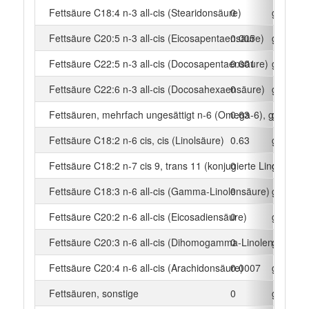
Fettsäure C18:4 n-3 all-cis (Stearidonsäure)
0
g
Fettsäure C20:5 n-3 all-cis (Eicosapentaensäure)
0.005
g
Fettsäure C22:5 n-3 all-cis (Docosapentaensäure)
0.001
g
Fettsäure C22:6 n-3 all-cis (Docosahexaensäure)
0
g
Fettsäuren, mehrfach ungesättigt n-6 (Omega-6), gesamt
0.63
g
Fettsäure C18:2 n-6 cis, cis (Linolsäure)
0.63
g
Fettsäure C18:2 n-7 cis 9, trans 11 (konjugierte Linolsäure)
0
g
Fettsäure C18:3 n-6 all-cis (Gamma-Linolensäure)
0
g
Fettsäure C20:2 n-6 all-cis (Eicosadiensäure)
0
g
Fettsäure C20:3 n-6 all-cis (Dihomogamma-Linolensäure)
0
g
Fettsäure C20:4 n-6 all-cis (Arachidonsäure)
0.0007
g
Fettsäuren, sonstige
0
g