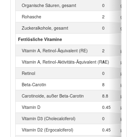
Organische Säuren, gesamt
0
g
Rohasche
2
g
Zuckeralkohole, gesamt
0
g
Fettlösliche Vitamine
Vitamin A, Retinol-Äquivalent (RE)
2
µg
Vitamin A, Retinol-Aktivitäts-Äquivalent (RAE)
1
µg
Retinol
0
µg
Beta‑Carotin
8
µg
Carotinoide, außer Beta-Carotin
8.8
µg
Vitamin D
0.45
µg
Vitamin D3 (Cholecalciferol)
0
µg
Vitamin D2 (Ergocalciferol)
0.45
µg