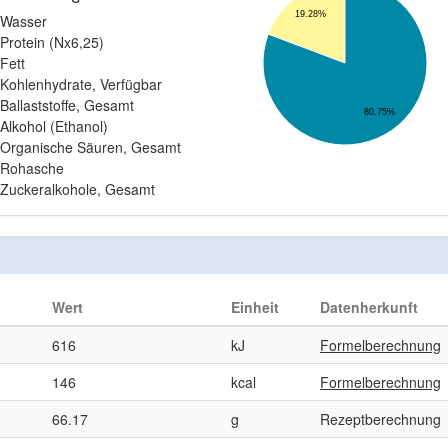
19.28%
Wasser
Protein (Nx6,25)
Fett
Kohlenhydrate, Verfügbar
Ballaststoffe, Gesamt
80.75%
Alkohol (Ethanol)
Organische Säuren, Gesamt
Rohasche
Zuckeralkohole, Gesamt
Wert
Einheit
Datenherkunft
616
kJ
Formelberechnung
146
kcal
Formelberechnung
66.17
g
Rezeptberechnung