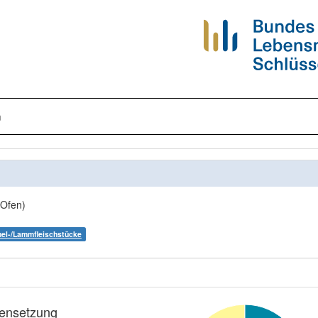
n
(Ofen)
l-/Lammfleischstücke
nsetzung