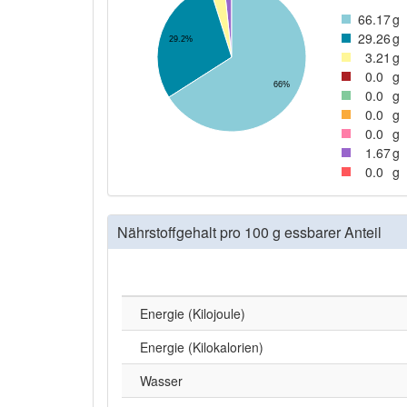
66
.17
g
29
.26
g
29.2%
3
.21
g
0
.0
g
66%
0
.0
g
0
.0
g
0
.0
g
1
.67
g
0
.0
g
Nährstoffgehalt pro 100 g essbarer Anteil
Energie (Kilojoule)
Energie (Kilokalorien)
Wasser