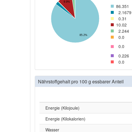
9.9%
86
.351
2
.1679
0
.31
10
.02
2
.244
85.2%
0
.0
0
.0
0
.226
0
.0
Nährstoffgehalt pro 100 g essbarer Anteil
Energie (Kilojoule)
Energie (Kilokalorien)
Wasser