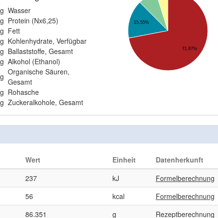
g
Wasser
g
Protein (Nx6,25)
15.55%
g
Fett
g
Kohlenhydrate, Verfügbar
g
Ballaststoffe, Gesamt
71.87%
g
Alkohol (Ethanol)
Organische Säuren,
g
Gesamt
g
Rohasche
g
Zuckeralkohole, Gesamt
Wert
Einheit
Datenherkunft
237
kJ
Formelberechnung
56
kcal
Formelberechnung
86.351
g
Rezeptberechnung