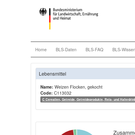
Home
BLS-Daten
BLS-FAQ
BLS-Wisse
Lebensmittel
Name:
Weizen Flocken, gekocht
Code:
C113032
C Cerealien, Getreide, Getreideprodukte, Reis- und Haferdrin
Zusamme