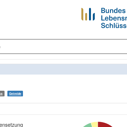
n
ks
Getreide
nsetzung