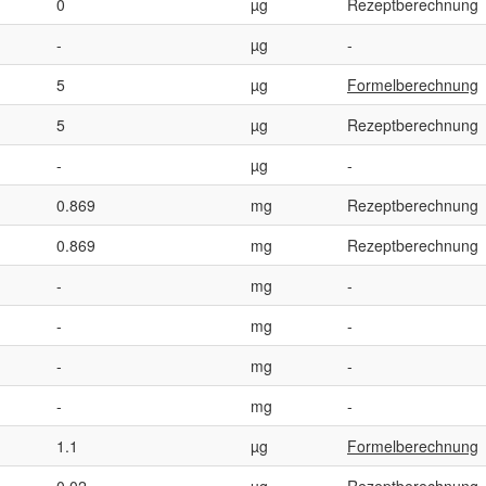
0
µg
Rezeptberechnung
-
µg
-
5
µg
Formelberechnung
5
µg
Rezeptberechnung
-
µg
-
0.869
mg
Rezeptberechnung
0.869
mg
Rezeptberechnung
-
mg
-
-
mg
-
-
mg
-
-
mg
-
1.1
µg
Formelberechnung
0.02
µg
Rezeptberechnung