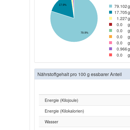
79
.102
g
17.9%
17
.705
g
1
.227
g
0
.0
g
0
.0
g
79.9%
0
.0
g
0
.0
g
0
.966
g
0
.0
g
Nährstoffgehalt pro 100 g essbarer Anteil
Energie (Kilojoule)
Energie (Kilokalorien)
Wasser