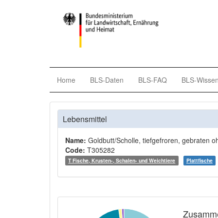
Home
BLS-Daten
BLS-FAQ
BLS-Wisse
Lebensmittel
Name:
Goldbutt/Scholle, tiefgefroren, gebraten o
Code:
T305282
T Fische, Krusten-, Schalen- und Weichtiere
Plattfische
Zusamme