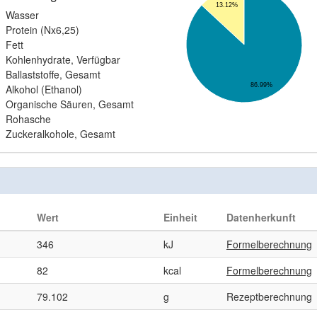
13.12%
Wasser
Protein (Nx6,25)
Fett
Kohlenhydrate, Verfügbar
Ballaststoffe, Gesamt
86.99%
Alkohol (Ethanol)
Organische Säuren, Gesamt
Rohasche
Zuckeralkohole, Gesamt
Wert
Einheit
Datenherkunft
346
kJ
Formelberechnung
82
kcal
Formelberechnung
79.102
g
Rezeptberechnung