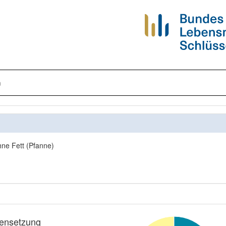
n
hne Fett (Pfanne)
nsetzung