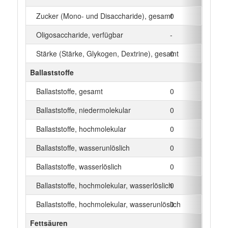
Zucker (Mono- und Disaccharide), gesamt
0
g
Oligosaccharide, verfügbar
-
g
Stärke (Stärke, Glykogen, Dextrine), gesamt
0
g
Ballaststoffe
Ballaststoffe, gesamt
0
g
Ballaststoffe, niedermolekular
0
g
Ballaststoffe, hochmolekular
0
g
Ballaststoffe, wasserunlöslich
0
g
Ballaststoffe, wasserlöslich
0
g
Ballaststoffe, hochmolekular, wasserlöslich
0
g
Ballaststoffe, hochmolekular, wasserunlöslich
0
g
Fettsäuren