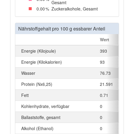
Gesamt
0
.00
%
Zuckeralkohole, Gesamt
Nährstoffgehalt pro 100 g essbarer Anteil
Wert
Einhe
Energie (Kilojoule)
393
kJ
Energie (Kilokalorien)
93
kcal
Wasser
76.73
g
Protein (Nx6,25)
21.591
g
Fett
0.71
g
Kohlenhydrate, verfügbar
0
g
Ballaststoffe, gesamt
0
g
Alkohol (Ethanol)
0
g