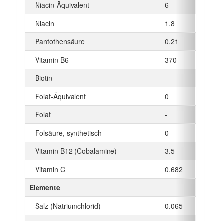
Niacin-Äquivalent
6
mg
Niacin
1.8
mg
Pantothensäure
0.21
mg
Vitamin B6
370
µg
Biotin
-
µg
Folat-Äquivalent
0
µg
Folat
-
µg
Folsäure, synthetisch
0
µg
Vitamin B12 (Cobalamine)
3.5
µg
Vitamin C
0.682
mg
Elemente
Salz (Natriumchlorid)
0.065
g