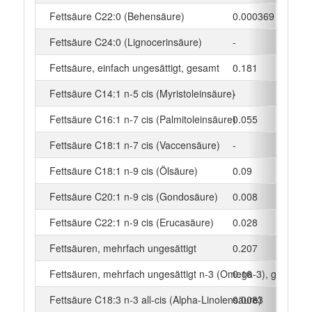
Fettsäure C22:0 (Behensäure)
0.000369
g
Fettsäure C24:0 (Lignocerinsäure)
-
g
Fettsäure, einfach ungesättigt, gesamt
0.181
g
Fettsäure C14:1 n-5 cis (Myristoleinsäure)
-
g
Fettsäure C16:1 n-7 cis (Palmitoleinsäure)
0.055
g
Fettsäure C18:1 n-7 cis (Vaccensäure)
-
g
Fettsäure C18:1 n-9 cis (Ölsäure)
0.09
g
Fettsäure C20:1 n-9 cis (Gondosäure)
0.008
g
Fettsäure C22:1 n-9 cis (Erucasäure)
0.028
g
Fettsäuren, mehrfach ungesättigt
0.207
g
Fettsäuren, mehrfach ungesättigt n-3 (Omega-3), gesamt
0.16
g
Fettsäure C18:3 n-3 all-cis (Alpha-Linolensäure)
0.0083
g