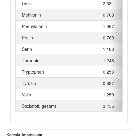
Lysin
2.53
g
Methionin
0.708
g
Phenylalanin
1.067
g
Prolin
0.769
g
Serin
1.188
g
Threonin
1.248
g
Tryptophan
0.253
g
Tyrosin
0.887
g
Valin
1.259
g
Stickstoff, gesamt
3.455
g
Kontakt
Impressum