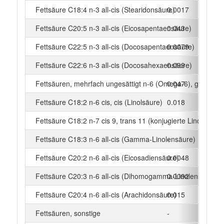
Fettsäure C18:4 n-3 all-cis (Stearidonsäure)
0.0017
g
Fettsäure C20:5 n-3 all-cis (Eicosapentaensäure)
0.043
g
Fettsäure C22:5 n-3 all-cis (Docosapentaensäure)
0.0079
g
Fettsäure C22:6 n-3 all-cis (Docosahexaensäure)
0.099
g
Fettsäuren, mehrfach ungesättigt n-6 (Omega-6), gesamt
0.047
g
Fettsäure C18:2 n-6 cis, cis (Linolsäure)
0.018
g
Fettsäure C18:2 n-7 cis 9, trans 11 (konjugierte Linolsäure)
-
g
Fettsäure C18:3 n-6 all-cis (Gamma-Linolensäure)
-
g
Fettsäure C20:2 n-6 all-cis (Eicosadiensäure)
0.0048
g
Fettsäure C20:3 n-6 all-cis (Dihomogamma-Linolensäure)
0.0092
g
Fettsäure C20:4 n-6 all-cis (Arachidonsäure)
0.015
g
Fettsäuren, sonstige
-
g