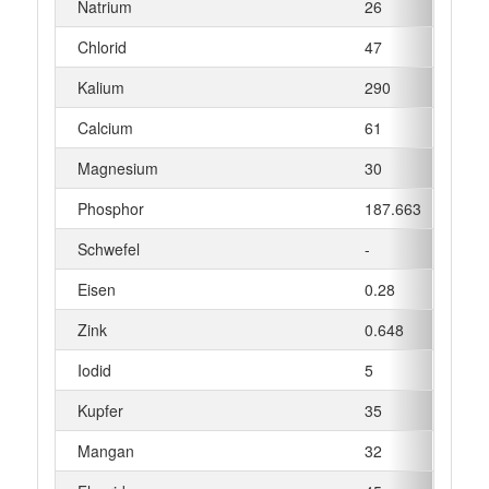
Natrium
26
mg
Chlorid
47
mg
Kalium
290
mg
Calcium
61
mg
Magnesium
30
mg
Phosphor
187.663
mg
Schwefel
-
mg
Eisen
0.28
mg
Zink
0.648
mg
Iodid
5
µg
Kupfer
35
µg
Mangan
32
µg