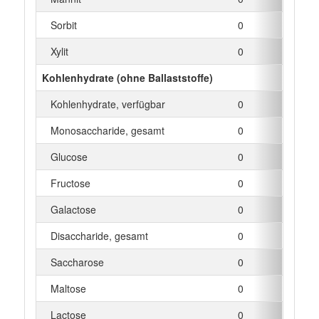
Sorbit
0
g
Xylit
0
g
Kohlenhydrate (ohne Ballaststoffe)
Kohlenhydrate, verfügbar
0
g
Monosaccharide, gesamt
0
g
Glucose
0
g
Fructose
0
g
Galactose
0
g
Disaccharide, gesamt
0
g
Saccharose
0
g
Maltose
0
g
Lactose
0
g