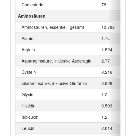
Cholesterin
78
mg
Aminosäuren
Aminosäuren, essentiell, gesamt
10.782
g
Alanin
1.74
g
Arginin
1.524
g
Asparaginsäure, inklusive Asparagin
2.77
g
Cystein
0.216
g
Glutaminsäure, inklusive Glutamin
3.826
g
Glycin
1.2
g
Histidin
0.503
g
Isoleucin
1.2
g
Leucin
2.014
g