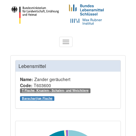
Toggle
navigation
Lebensmittel
Name:
Zander geräuchert
Code:
T603600
T Fische, Krusten-, Schalen- und Weichtiere
Barschartige Fische