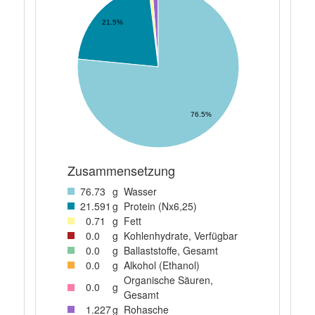
21.5%
76.5%
Zusammensetzung
76
.73
g
Wasser
21
.591
g
Protein (Nx6,25)
0
.71
g
Fett
0
.0
g
Kohlenhydrate, Verfügbar
0
.0
g
Ballaststoffe, Gesamt
0
.0
g
Alkohol (Ethanol)
Organische Säuren,
0
.0
g
Gesamt
1
.227
g
Rohasche