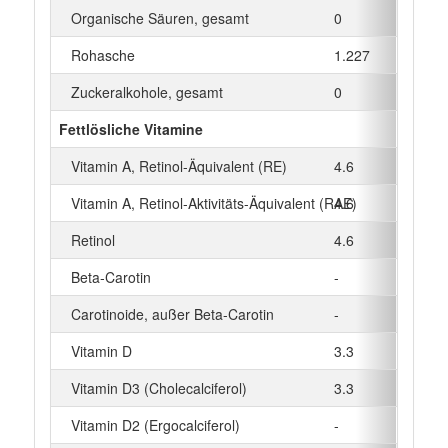
Organische Säuren, gesamt
0
g
Rohasche
1.227
g
Zuckeralkohole, gesamt
0
g
Fettlösliche Vitamine
Vitamin A, Retinol-Äquivalent (RE)
4.6
µg
Vitamin A, Retinol-Aktivitäts-Äquivalent (RAE)
4.6
µg
Retinol
4.6
µg
Beta‑Carotin
-
µg
Carotinoide, außer Beta-Carotin
-
µg
Vitamin D
3.3
µg
Vitamin D3 (Cholecalciferol)
3.3
µg
Vitamin D2 (Ergocalciferol)
-
µg