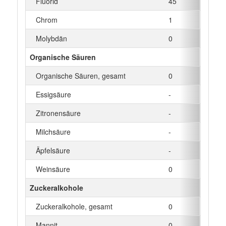
Fluorid
45
µg
Chrom
1
µg
Molybdän
0
µg
Organische Säuren
Organische Säuren, gesamt
0
g
Essigsäure
-
g
Zitronensäure
-
g
Milchsäure
-
g
Äpfelsäure
-
g
Weinsäure
0
g
Zuckeralkohole
Zuckeralkohole, gesamt
0
g
Mannit
0
g