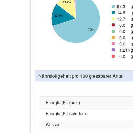
13.2%
67
.3
g
14
.9
g
15.5%
12
.7
g
0
.0
g
0
.0
g
70%
0
.0
g
0
.0
g
1
.214
g
0
.0
g
Nährstoffgehalt pro 100 g essbarer Anteil
Energie (Kilojoule)
Energie (Kilokalorien)
Wasser