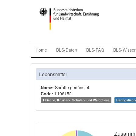
Home
BLS-Daten
BLS-FAQ
BLS-Wisse
Lebensmittel
Name:
Sprotte gedünstet
Code:
T106152
T Fische, Krusten-, Schalen- und Weichtiere
Heringsfisch
Zusamme