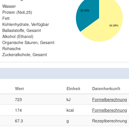
Wasser
Protein (Nx6,25)
35.03%
Fett
Kohlenhydrate, Verfügbar
64.99%
Ballaststoffe, Gesamt
Alkohol (Ethanol)
Organische Säuren, Gesamt
Rohasche
Zuckeralkohole, Gesamt
Wert
Einheit
Datenherkunft
723
kJ
Formelberechnung
174
kcal
Formelberechnung
67.3
g
Rezeptberechnung