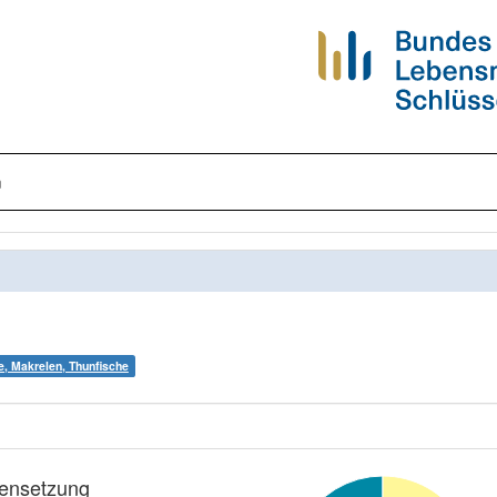
n
e, Makrelen, Thunfische
nsetzung