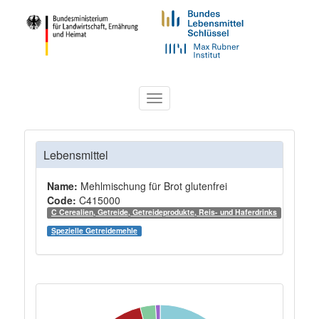
Toggle
navigation
Lebensmittel
Name:
Mehlmischung für Brot glutenfrei
Code:
C415000
C Cerealien, Getreide, Getreideprodukte, Reis- und Haferdrinks
Spezielle Getreidemehle