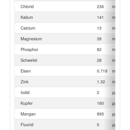
Chlorid
236
mg
Kalium
141
mg
Calcium
13
mg
Magnesium
39
mg
Phosphor
82
mg
Schwefel
28
mg
Eisen
0.719
mg
Zink
1.32
mg
Iodid
2
µg
Kupfer
160
µg
Mangan
895
µg
Fluorid
0
µg