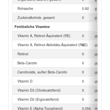
Rohasche
0.92
g
Zuckeralkohole, gesamt
0
g
Fettlösliche Vitamine
Vitamin A, Retinol-Äquivalent (RE)
0
µg
Vitamin A, Retinol-Aktivitäts-Äquivalent (RAE)
0
µg
Retinol
0
µg
Beta‑Carotin
0
µg
Carotinoide, außer Beta-Carotin
0
µg
Vitamin D
0
µg
Vitamin D3 (Cholecalciferol)
0
µg
Vitamin D2 (Ergocalciferol)
0
µg
Vitamin E (Alpha-Tocopherol)
0.054
mg