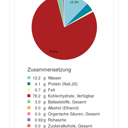
12.3%
78.9%
Zusammensetzung
12
.2
g
Wasser
4
.1
g
Protein (Nx6,25)
0
.7
g
Fett
78
.2
g
Kohlenhydrate, Verfügbar
3
.0
g
Ballaststoffe, Gesamt
0
.0
g
Alkohol (Ethanol)
0
.0
g
Organische Säuren, Gesamt
0
.92
g
Rohasche
0
.0
g
Zuckeralkohole, Gesamt