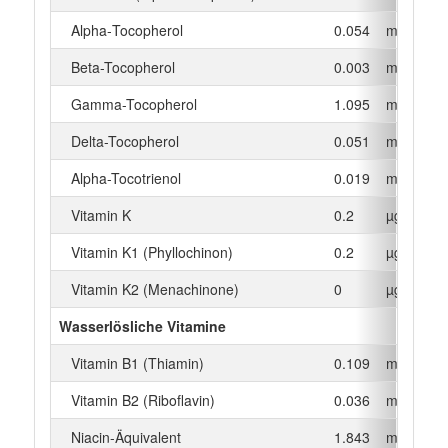
Alpha‑Tocopherol
0.054
mg
Beta-Tocopherol
0.003
mg
Gamma-Tocopherol
1.095
mg
Delta-Tocopherol
0.051
mg
Alpha-Tocotrienol
0.019
mg
Vitamin K
0.2
µg
Vitamin K1 (Phyllochinon)
0.2
µg
Vitamin K2 (Menachinone)
0
µg
Wasserlösliche Vitamine
Vitamin B1 (Thiamin)
0.109
mg
Vitamin B2 (Riboflavin)
0.036
mg
Niacin-Äquivalent
1.843
mg