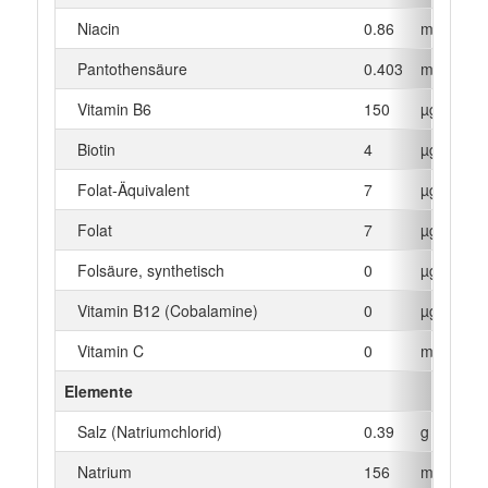
Niacin
0.86
mg
Pantothensäure
0.403
mg
Vitamin B6
150
µg
Biotin
4
µg
Folat-Äquivalent
7
µg
Folat
7
µg
Folsäure, synthetisch
0
µg
Vitamin B12 (Cobalamine)
0
µg
Vitamin C
0
mg
Elemente
Salz (Natriumchlorid)
0.39
g
Natrium
156
mg