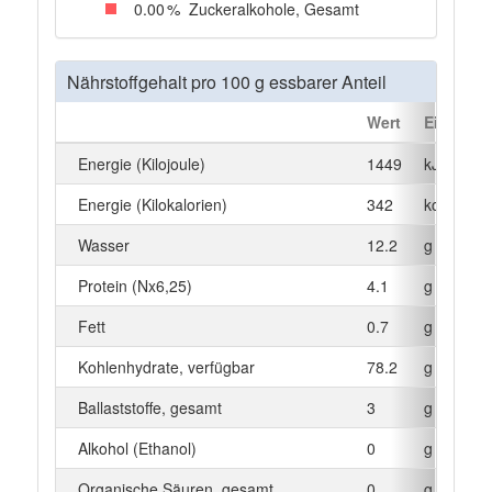
0
.00
%
Zuckeralkohole, Gesamt
Nährstoffgehalt pro 100 g essbarer Anteil
Wert
Einheit
Energie (Kilojoule)
1449
kJ
Energie (Kilokalorien)
342
kcal
Wasser
12.2
g
Protein (Nx6,25)
4.1
g
Fett
0.7
g
Kohlenhydrate, verfügbar
78.2
g
Ballaststoffe, gesamt
3
g
Alkohol (Ethanol)
0
g
Organische Säuren, gesamt
0
g