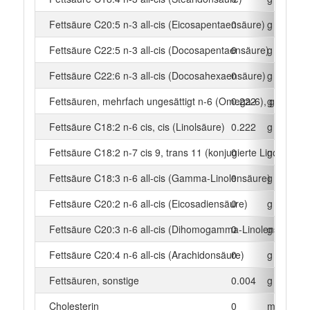
Fettsäure C20:5 n-3 all-cis (Eicosapentaensäure)
0
g
Fettsäure C22:5 n-3 all-cis (Docosapentaensäure)
0
g
Fettsäure C22:6 n-3 all-cis (Docosahexaensäure)
0
g
Fettsäuren, mehrfach ungesättigt n-6 (Omega-6), gesamt
0.222
g
Fettsäure C18:2 n-6 cis, cis (Linolsäure)
0.222
g
Fettsäure C18:2 n-7 cis 9, trans 11 (konjugierte Linolsäure)
0
g
Fettsäure C18:3 n-6 all-cis (Gamma-Linolensäure)
0
g
Fettsäure C20:2 n-6 all-cis (Eicosadiensäure)
0
g
Fettsäure C20:3 n-6 all-cis (Dihomogamma-Linolensäure)
0
g
Fettsäure C20:4 n-6 all-cis (Arachidonsäure)
0
g
Fettsäuren, sonstige
0.004
g
Cholesterin
0
mg