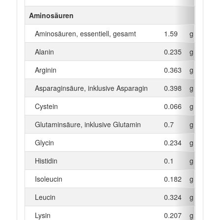
Aminosäuren
Aminosäuren, essentiell, gesamt
1.59
g
Alanin
0.235
g
Arginin
0.363
g
Asparaginsäure, inklusive Asparagin
0.398
g
Cystein
0.066
g
Glutaminsäure, inklusive Glutamin
0.7
g
Glycin
0.234
g
Histidin
0.1
g
Isoleucin
0.182
g
Leucin
0.324
g
Lysin
0.207
g