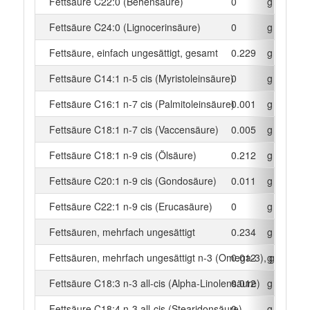
Fettsäure C22:0 (Behensäure)
0
g
Fettsäure C24:0 (Lignocerinsäure)
0
g
Fettsäure, einfach ungesättigt, gesamt
0.229
g
Fettsäure C14:1 n-5 cis (Myristoleinsäure)
0
g
Fettsäure C16:1 n-7 cis (Palmitoleinsäure)
0.001
g
Fettsäure C18:1 n-7 cis (Vaccensäure)
0.005
g
Fettsäure C18:1 n-9 cis (Ölsäure)
0.212
g
Fettsäure C20:1 n-9 cis (Gondosäure)
0.011
g
Fettsäure C22:1 n-9 cis (Erucasäure)
0
g
Fettsäuren, mehrfach ungesättigt
0.234
g
Fettsäuren, mehrfach ungesättigt n-3 (Omega-3), gesamt
0.012
g
Fettsäure C18:3 n-3 all-cis (Alpha-Linolensäure)
0.012
g
Fettsäure C18:4 n-3 all-cis (Stearidonsäure)
0
g