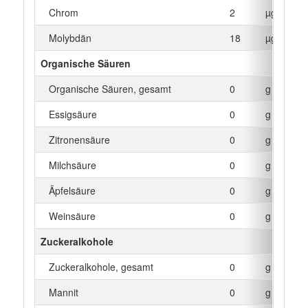
Chrom
2
µg
Molybdän
18
µg
Organische Säuren
Organische Säuren, gesamt
0
g
Essigsäure
0
g
Zitronensäure
0
g
Milchsäure
0
g
Äpfelsäure
0
g
Weinsäure
0
g
Zuckeralkohole
Zuckeralkohole, gesamt
0
g
Mannit
0
g