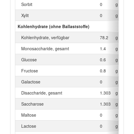
Sorbit
0
g
Xylit
0
g
Kohlenhydrate (ohne Ballaststoffe)
Kohlenhydrate, verfügbar
78.2
g
Monosaccharide, gesamt
1.4
g
Glucose
0.6
g
Fructose
0.8
g
Galactose
0
g
Disaccharide, gesamt
1.303
g
Saccharose
1.303
g
Maltose
0
g
Lactose
0
g