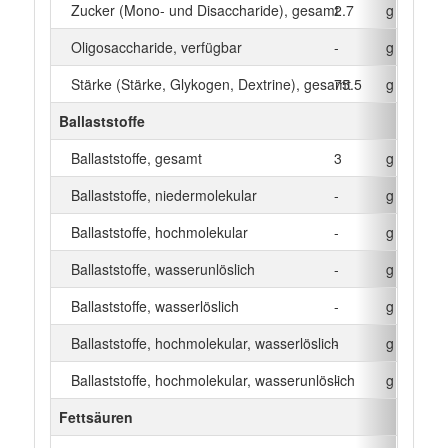
Zucker (Mono- und Disaccharide), gesamt
2.7
g
Oligosaccharide, verfügbar
-
g
Stärke (Stärke, Glykogen, Dextrine), gesamt
75.5
g
Ballaststoffe
Ballaststoffe, gesamt
3
g
Ballaststoffe, niedermolekular
-
g
Ballaststoffe, hochmolekular
-
g
Ballaststoffe, wasserunlöslich
-
g
Ballaststoffe, wasserlöslich
-
g
Ballaststoffe, hochmolekular, wasserlöslich
-
g
Ballaststoffe, hochmolekular, wasserunlöslich
-
g
Fettsäuren