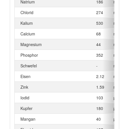
Natrium
186
mg
Chlorid
274
mg
Kalium
530
mg
Calcium
68
mg
Magnesium
44
mg
Phosphor
352
mg
Schwefel
-
mg
Eisen
2.12
mg
Zink
1.59
mg
Iodid
103
µg
Kupfer
180
µg
Mangan
40
µg