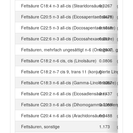
Fettsäure C18:4 n-3 all-cis (Stearidonsäure)
0.0267
g
Fettsäure C20:5 n-3 all-cis (Eicosapentaensäure)
0.6475
g
Fettsäure C22:5 n-3 all-cis (Docosapentaensäure)
0.1018
g
Fettsäure C22:6 n-3 all-cis (Docosahexaensäure)
0.819
g
Fettsäuren, mehrfach ungesättigt n-6 (Omega-6), gesamt
0.2907
g
Fettsäure C18:2 n-6 cis, cis (Linolsäure)
0.0806
g
Fettsäure C18:2 n-7 cis 9, trans 11 (konjugierte Linolsäure)
0
g
Fettsäure C18:3 n-6 all-cis (Gamma-Linolensäure)
0.0087
g
Fettsäure C20:2 n-6 all-cis (Eicosadiensäure)
0.1437
g
Fettsäure C20:3 n-6 all-cis (Dihomogamma-Linolensäure)
0.0089
g
Fettsäure C20:4 n-6 all-cis (Arachidonsäure)
0.0488
g
Fettsäuren, sonstige
1.173
g