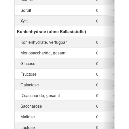
Sorbit
0
g
Xylit
0
g
Kohlenhydrate (ohne Ballaststoffe)
Kohlenhydrate, verfügbar
0
g
Monosaccharide, gesamt
0
g
Glucose
0
g
Fructose
0
g
Galactose
0
g
Disaccharide, gesamt
0
g
Saccharose
0
g
Maltose
0
g
Lactose
0
g