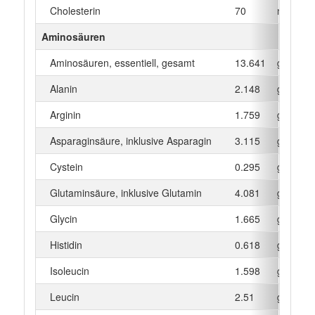
Cholesterin
70
mg
Aminosäuren
Aminosäuren, essentiell, gesamt
13.641
g
Alanin
2.148
g
Arginin
1.759
g
Asparaginsäure, inklusive Asparagin
3.115
g
Cystein
0.295
g
Glutaminsäure, inklusive Glutamin
4.081
g
Glycin
1.665
g
Histidin
0.618
g
Isoleucin
1.598
g
Leucin
2.51
g