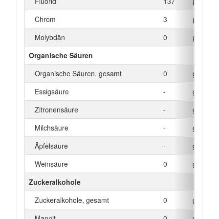
Fluorid
137
µg
Chrom
3
µg
Molybdän
0
µg
Organische Säuren
Organische Säuren, gesamt
0
g
Essigsäure
-
g
Zitronensäure
-
g
Milchsäure
-
g
Äpfelsäure
-
g
Weinsäure
0
g
Zuckeralkohole
Zuckeralkohole, gesamt
0
g
Mannit
0
g