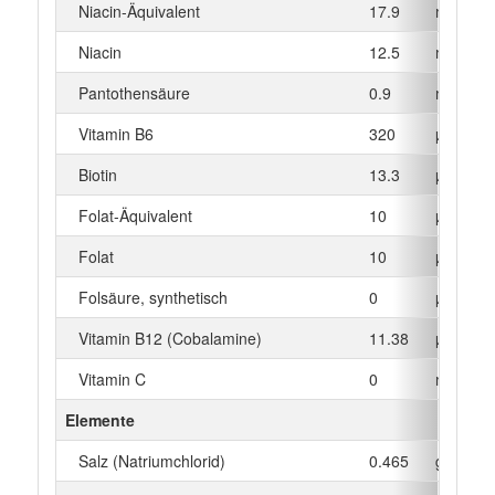
Niacin-Äquivalent
17.9
mg
Niacin
12.5
mg
Pantothensäure
0.9
mg
Vitamin B6
320
µg
Biotin
13.3
µg
Folat-Äquivalent
10
µg
Folat
10
µg
Folsäure, synthetisch
0
µg
Vitamin B12 (Cobalamine)
11.38
µg
Vitamin C
0
mg
Elemente
Salz (Natriumchlorid)
0.465
g