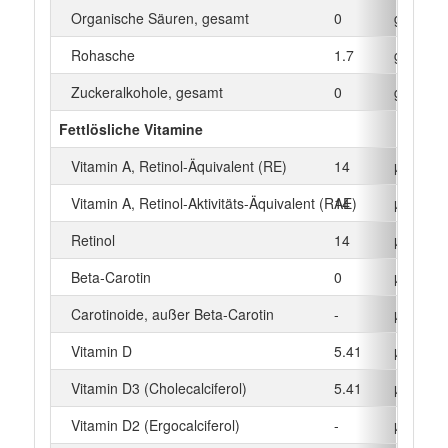
Organische Säuren, gesamt
0
g
Rohasche
1.7
g
Zuckeralkohole, gesamt
0
g
Fettlösliche Vitamine
Vitamin A, Retinol-Äquivalent (RE)
14
µg
Vitamin A, Retinol-Aktivitäts-Äquivalent (RAE)
14
µg
Retinol
14
µg
Beta‑Carotin
0
µg
Carotinoide, außer Beta-Carotin
-
µg
Vitamin D
5.41
µg
Vitamin D3 (Cholecalciferol)
5.41
µg
Vitamin D2 (Ergocalciferol)
-
µg