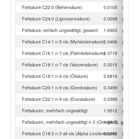
Fettsäure C22:0 (Behensäure)
0.0105
g
Fettsäure C24:0 (Lignocerinsäure)
0.0058
g
Fettsäure, einfach ungesättigt, gesamt
1.6903
g
Fettsäure C14:1 n-5 cis (Myristoleinsäure)
0.0466
g
Fettsäure C16:1 n-7 cis (Palmitoleinsäure)
0.3718
g
Fettsäure C18:1 n-7 cis (Vaccensäure)
0.2015
g
Fettsäure C18:1 n-9 cis (Ölsäure)
0.6816
g
Fettsäure C20:1 n-9 cis (Gondosäure)
0.3499
g
Fettsäure C22:1 n-9 cis (Erucasäure)
0.0389
g
Fettsäuren, mehrfach ungesättigt
1.9512
g
Fettsäuren, mehrfach ungesättigt n-3 (Omega-3), gesamt
1.6605
g
Fettsäure C18:3 n-3 all-cis (Alpha-Linolensäure)
0.0655
g