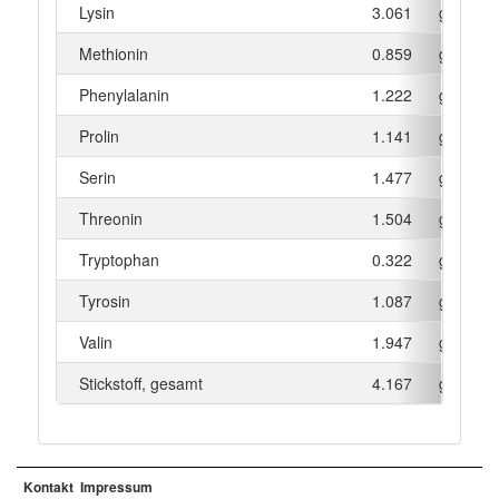
Lysin
3.061
g
Methionin
0.859
g
Phenylalanin
1.222
g
Prolin
1.141
g
Serin
1.477
g
Threonin
1.504
g
Tryptophan
0.322
g
Tyrosin
1.087
g
Valin
1.947
g
Stickstoff, gesamt
4.167
g
Kontakt
Impressum