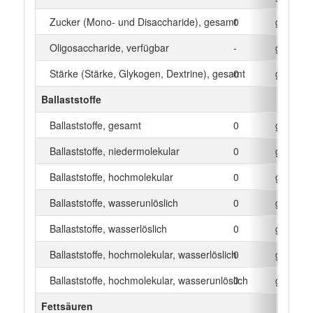
Zucker (Mono- und Disaccharide), gesamt
0
g
Oligosaccharide, verfügbar
-
g
Stärke (Stärke, Glykogen, Dextrine), gesamt
0
g
Ballaststoffe
Ballaststoffe, gesamt
0
g
Ballaststoffe, niedermolekular
0
g
Ballaststoffe, hochmolekular
0
g
Ballaststoffe, wasserunlöslich
0
g
Ballaststoffe, wasserlöslich
0
g
Ballaststoffe, hochmolekular, wasserlöslich
0
g
Ballaststoffe, hochmolekular, wasserunlöslich
0
g
Fettsäuren