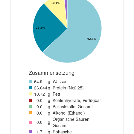
10.4%
25.2%
62.8%
Zusammensetzung
64
.9
g
Wasser
26
.044
g
Protein (Nx6,25)
10
.72
g
Fett
0
.0
g
Kohlenhydrate, Verfügbar
0
.0
g
Ballaststoffe, Gesamt
0
.0
g
Alkohol (Ethanol)
Organische Säuren,
0
.0
g
Gesamt
1
.7
g
Rohasche