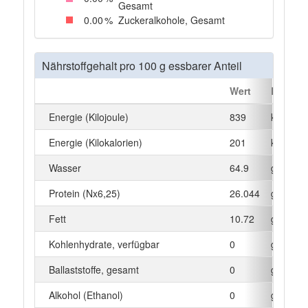
Gesamt
0
.00
%
Zuckeralkohole, Gesamt
Nährstoffgehalt pro 100 g essbarer Anteil
Wert
Einheit
Energie (Kilojoule)
839
kJ
Energie (Kilokalorien)
201
kcal
Wasser
64.9
g
Protein (Nx6,25)
26.044
g
Fett
10.72
g
Kohlenhydrate, verfügbar
0
g
Ballaststoffe, gesamt
0
g
Alkohol (Ethanol)
0
g