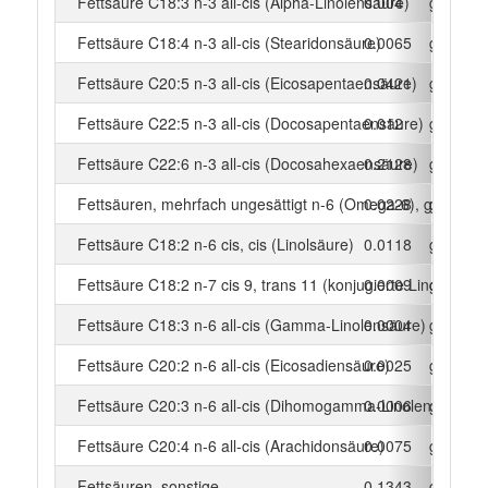
Fettsäure C18:3 n-3 all-cis (Alpha-Linolensäure)
0.004
g
Fettsäure C18:4 n-3 all-cis (Stearidonsäure)
0.0065
g
Fettsäure C20:5 n-3 all-cis (Eicosapentaensäure)
0.0421
g
Fettsäure C22:5 n-3 all-cis (Docosapentaensäure)
0.012
g
Fettsäure C22:6 n-3 all-cis (Docosahexaensäure)
0.2128
g
Fettsäuren, mehrfach ungesättigt n-6 (Omega-6), gesamt
0.0228
g
Fettsäure C18:2 n-6 cis, cis (Linolsäure)
0.0118
g
Fettsäure C18:2 n-7 cis 9, trans 11 (konjugierte Linolsäure)
0.0009
g
Fettsäure C18:3 n-6 all-cis (Gamma-Linolensäure)
0.0004
g
Fettsäure C20:2 n-6 all-cis (Eicosadiensäure)
0.0025
g
Fettsäure C20:3 n-6 all-cis (Dihomogamma-Linolensäure)
0.0006
g
Fettsäure C20:4 n-6 all-cis (Arachidonsäure)
0.0075
g
Fettsäuren, sonstige
0.1343
g