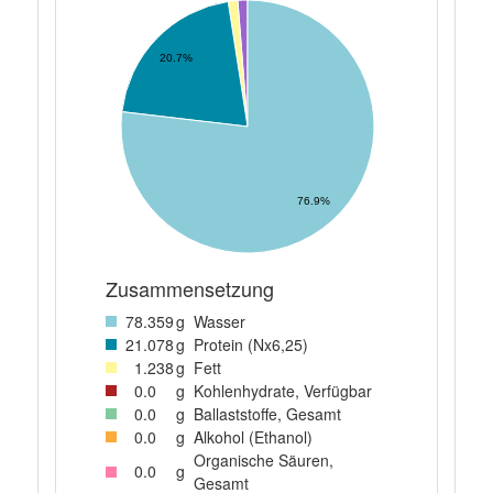
20.7%
76.9%
Zusammensetzung
78
.359
g
Wasser
21
.078
g
Protein (Nx6,25)
1
.238
g
Fett
0
.0
g
Kohlenhydrate, Verfügbar
0
.0
g
Ballaststoffe, Gesamt
0
.0
g
Alkohol (Ethanol)
Organische Säuren,
0
.0
g
Gesamt