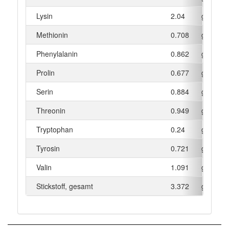
Lysin
2.04
g
Methionin
0.708
g
Phenylalanin
0.862
g
Prolin
0.677
g
Serin
0.884
g
Threonin
0.949
g
Tryptophan
0.24
g
Tyrosin
0.721
g
Valin
1.091
g
Stickstoff, gesamt
3.372
g