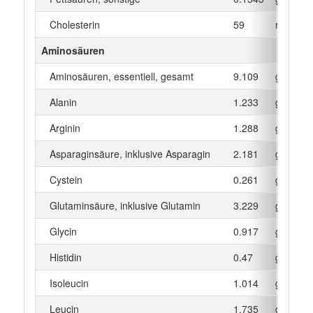
Cholesterin
59
mg
Aminosäuren
Aminosäuren, essentiell, gesamt
9.109
g
Alanin
1.233
g
Arginin
1.288
g
Asparaginsäure, inklusive Asparagin
2.181
g
Cystein
0.261
g
Glutaminsäure, inklusive Glutamin
3.229
g
Glycin
0.917
g
Histidin
0.47
g
Isoleucin
1.014
g
Leucin
1.735
g