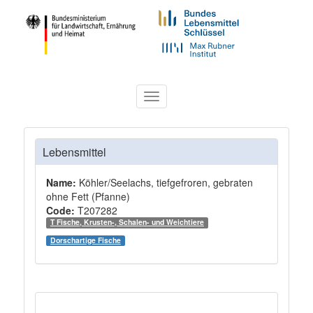
Toggle
navigation
Lebensmittel
Name:
Köhler/Seelachs, tiefgefroren, gebraten
ohne Fett (Pfanne)
Code:
T207282
T Fische, Krusten-, Schalen- und Weichtiere
Dorschartige Fische