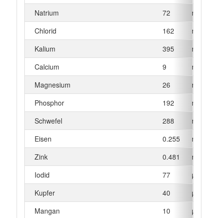
Natrium
72
mg
Chlorid
162
mg
Kalium
395
mg
Calcium
9
mg
Magnesium
26
mg
Phosphor
192
mg
Schwefel
288
mg
Eisen
0.255
mg
Zink
0.481
mg
Iodid
77
µg
Kupfer
40
µg
Mangan
10
µg