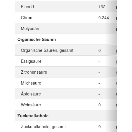
Fluorid
162
µg
Chrom
0.244
µg
Molybdän
-
µg
Organische Säuren
Organische Säuren, gesamt
0
g
Essigsäure
-
g
Zitronensäure
-
g
Milchsäure
-
g
Äpfelsäure
-
g
Weinsäure
0
g
Zuckeralkohole
Zuckeralkohole, gesamt
0
g