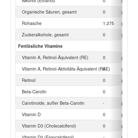
Alkohol (Ethanol)
0
g
Organische Säuren, gesamt
0
g
Rohasche
1.275
g
Zuckeralkohole, gesamt
0
g
Fettlösliche Vitamine
Vitamin A, Retinol-Äquivalent (RE)
0
µg
Vitamin A, Retinol-Aktivitäts-Äquivalent (RAE)
0
µg
Retinol
0
µg
Beta‑Carotin
0
µg
Carotinoide, außer Beta-Carotin
-
µg
Vitamin D
0
µg
Vitamin D3 (Cholecalciferol)
0
µg
Vitamin D2 (Ergocalciferol)
-
µg