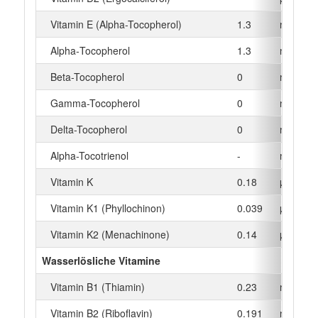
Vitamin E (Alpha-Tocopherol)
1.3
mg
Alpha‑Tocopherol
1.3
mg
Beta-Tocopherol
0
mg
Gamma-Tocopherol
0
mg
Delta-Tocopherol
0
mg
Alpha-Tocotrienol
-
mg
Vitamin K
0.18
µg
Vitamin K1 (Phyllochinon)
0.039
µg
Vitamin K2 (Menachinone)
0.14
µg
Wasserlösliche Vitamine
Vitamin B1 (Thiamin)
0.23
mg
Vitamin B2 (Riboflavin)
0.191
mg