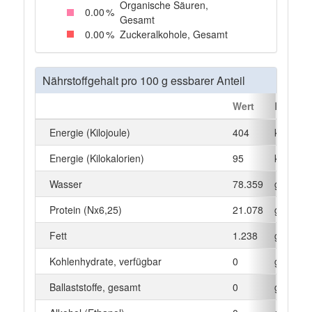
Organische Säuren,
0
.00
%
Gesamt
0
.00
%
Zuckeralkohole, Gesamt
Nährstoffgehalt pro 100 g essbarer Anteil
Wert
Einheit
Energie (Kilojoule)
404
kJ
Energie (Kilokalorien)
95
kcal
Wasser
78.359
g
Protein (Nx6,25)
21.078
g
Fett
1.238
g
Kohlenhydrate, verfügbar
0
g
Ballaststoffe, gesamt
0
g