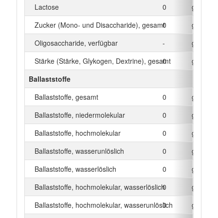
Lactose
0
g
Zucker (Mono- und Disaccharide), gesamt
0
g
Oligosaccharide, verfügbar
-
g
Stärke (Stärke, Glykogen, Dextrine), gesamt
0
g
Ballaststoffe
Ballaststoffe, gesamt
0
g
Ballaststoffe, niedermolekular
0
g
Ballaststoffe, hochmolekular
0
g
Ballaststoffe, wasserunlöslich
0
g
Ballaststoffe, wasserlöslich
0
g
Ballaststoffe, hochmolekular, wasserlöslich
0
g
Ballaststoffe, hochmolekular, wasserunlöslich
0
g