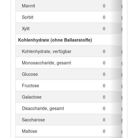
Mannit
0
g
Sorbit
0
g
Xylit
0
g
Kohlenhydrate (ohne Ballaststoffe)
Kohlenhydrate, verfügbar
0
g
Monosaccharide, gesamt
0
g
Glucose
0
g
Fructose
0
g
Galactose
0
g
Disaccharide, gesamt
0
g
Saccharose
0
g
Maltose
0
g