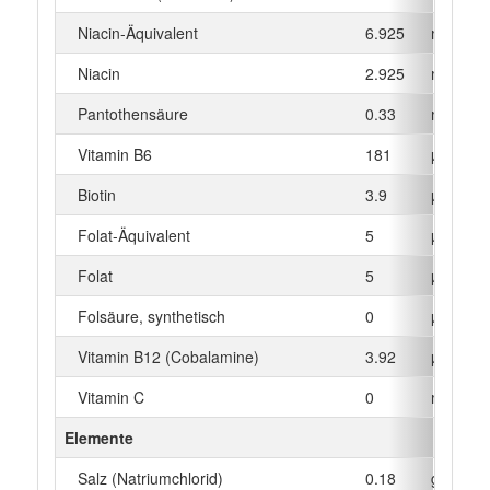
Niacin-Äquivalent
6.925
mg
Niacin
2.925
mg
Pantothensäure
0.33
mg
Vitamin B6
181
µg
Biotin
3.9
µg
Folat-Äquivalent
5
µg
Folat
5
µg
Folsäure, synthetisch
0
µg
Vitamin B12 (Cobalamine)
3.92
µg
Vitamin C
0
mg
Elemente
Salz (Natriumchlorid)
0.18
g