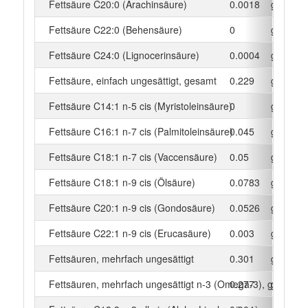
Fettsäure C20:0 (Arachinsäure)
0.0018
g
Fettsäure C22:0 (Behensäure)
0
g
Fettsäure C24:0 (Lignocerinsäure)
0.0004
g
Fettsäure, einfach ungesättigt, gesamt
0.229
g
Fettsäure C14:1 n-5 cis (Myristoleinsäure)
0
g
Fettsäure C16:1 n-7 cis (Palmitoleinsäure)
0.045
g
Fettsäure C18:1 n-7 cis (Vaccensäure)
0.05
g
Fettsäure C18:1 n-9 cis (Ölsäure)
0.0783
g
Fettsäure C20:1 n-9 cis (Gondosäure)
0.0526
g
Fettsäure C22:1 n-9 cis (Erucasäure)
0.003
g
Fettsäuren, mehrfach ungesättigt
0.301
g
Fettsäuren, mehrfach ungesättigt n-3 (Omega-3), gesamt
0.277
g