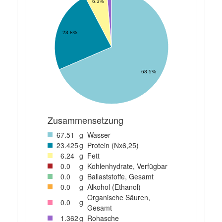
6.3%
23.8%
68.5%
Zusammensetzung
67
.51
g
Wasser
23
.425
g
Protein (Nx6,25)
6
.24
g
Fett
0
.0
g
Kohlenhydrate, Verfügbar
0
.0
g
Ballaststoffe, Gesamt
0
.0
g
Alkohol (Ethanol)
Organische Säuren,
0
.0
g
Gesamt
1
.362
g
Rohasche