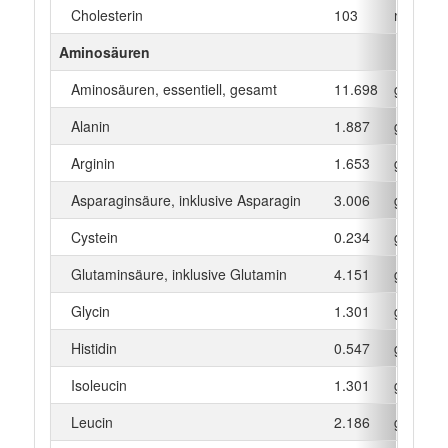
Cholesterin
103
mg
Aminosäuren
Aminosäuren, essentiell, gesamt
11.698
g
Alanin
1.887
g
Arginin
1.653
g
Asparaginsäure, inklusive Asparagin
3.006
g
Cystein
0.234
g
Glutaminsäure, inklusive Glutamin
4.151
g
Glycin
1.301
g
Histidin
0.547
g
Isoleucin
1.301
g
Leucin
2.186
g