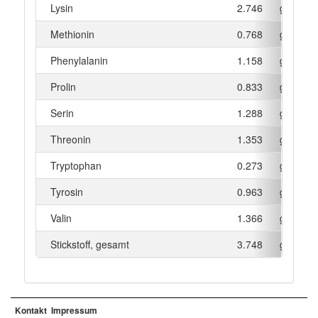
Lysin
2.746
g
Methionin
0.768
g
Phenylalanin
1.158
g
Prolin
0.833
g
Serin
1.288
g
Threonin
1.353
g
Tryptophan
0.273
g
Tyrosin
0.963
g
Valin
1.366
g
Stickstoff, gesamt
3.748
g
Kontakt
Impressum