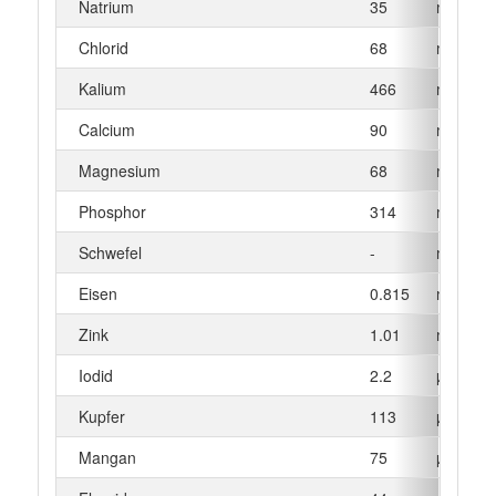
Natrium
35
mg
Chlorid
68
mg
Kalium
466
mg
Calcium
90
mg
Magnesium
68
mg
Phosphor
314
mg
Schwefel
-
mg
Eisen
0.815
mg
Zink
1.01
mg
Iodid
2.2
µg
Kupfer
113
µg
Mangan
75
µg