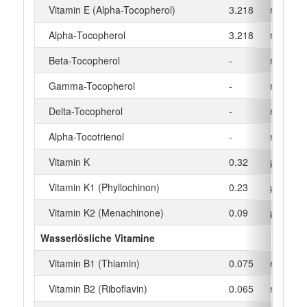
Vitamin E (Alpha-Tocopherol)
3.218
mg
Alpha‑Tocopherol
3.218
mg
Beta-Tocopherol
-
mg
Gamma-Tocopherol
-
mg
Delta-Tocopherol
-
mg
Alpha-Tocotrienol
-
mg
Vitamin K
0.32
µg
Vitamin K1 (Phyllochinon)
0.23
µg
Vitamin K2 (Menachinone)
0.09
µg
Wasserlösliche Vitamine
Vitamin B1 (Thiamin)
0.075
mg
Vitamin B2 (Riboflavin)
0.065
mg