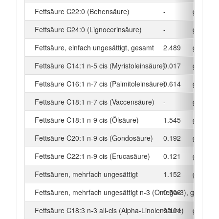
Fettsäure C22:0 (Behensäure)
-
g
Fettsäure C24:0 (Lignocerinsäure)
-
g
Fettsäure, einfach ungesättigt, gesamt
2.489
g
Fettsäure C14:1 n-5 cis (Myristoleinsäure)
0.017
g
Fettsäure C16:1 n-7 cis (Palmitoleinsäure)
0.614
g
Fettsäure C18:1 n-7 cis (Vaccensäure)
-
g
Fettsäure C18:1 n-9 cis (Ölsäure)
1.545
g
Fettsäure C20:1 n-9 cis (Gondosäure)
0.192
g
Fettsäure C22:1 n-9 cis (Erucasäure)
0.121
g
Fettsäuren, mehrfach ungesättigt
1.152
g
Fettsäuren, mehrfach ungesättigt n-3 (Omega-3), gesamt
0.506
g
Fettsäure C18:3 n-3 all-cis (Alpha-Linolensäure)
0.104
g