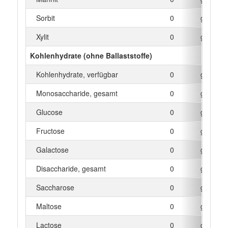
Sorbit
0
g
Xylit
0
g
Kohlenhydrate (ohne Ballaststoffe)
Kohlenhydrate, verfügbar
0
g
Monosaccharide, gesamt
0
g
Glucose
0
g
Fructose
0
g
Galactose
0
g
Disaccharide, gesamt
0
g
Saccharose
0
g
Maltose
0
g
Lactose
0
g