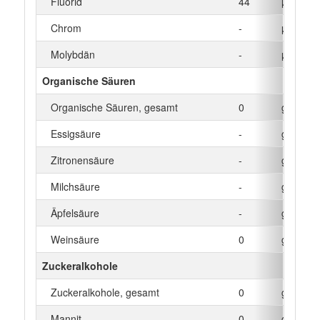
Fluorid
44
µg
Chrom
-
µg
Molybdän
-
µg
Organische Säuren
Organische Säuren, gesamt
0
g
Essigsäure
-
g
Zitronensäure
-
g
Milchsäure
-
g
Äpfelsäure
-
g
Weinsäure
0
g
Zuckeralkohole
Zuckeralkohole, gesamt
0
g
Mannit
0
g