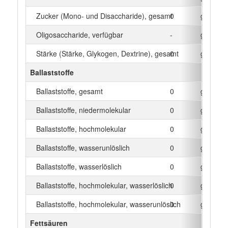
Zucker (Mono- und Disaccharide), gesamt
0
g
Oligosaccharide, verfügbar
-
g
Stärke (Stärke, Glykogen, Dextrine), gesamt
0
g
Ballaststoffe
Ballaststoffe, gesamt
0
g
Ballaststoffe, niedermolekular
0
g
Ballaststoffe, hochmolekular
0
g
Ballaststoffe, wasserunlöslich
0
g
Ballaststoffe, wasserlöslich
0
g
Ballaststoffe, hochmolekular, wasserlöslich
0
g
Ballaststoffe, hochmolekular, wasserunlöslich
0
g
Fettsäuren