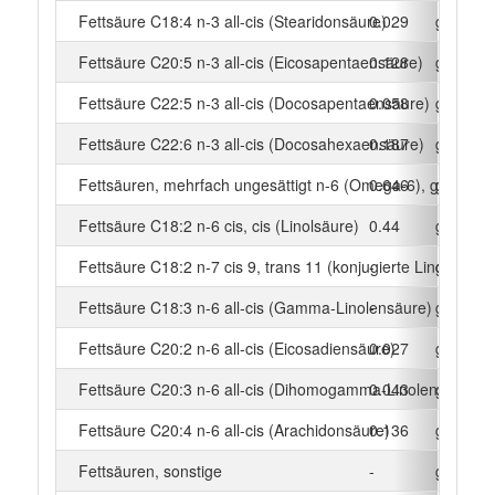
Fettsäure C18:4 n-3 all-cis (Stearidonsäure)
0.029
g
Fettsäure C20:5 n-3 all-cis (Eicosapentaensäure)
0.128
g
Fettsäure C22:5 n-3 all-cis (Docosapentaensäure)
0.058
g
Fettsäure C22:6 n-3 all-cis (Docosahexaensäure)
0.187
g
Fettsäuren, mehrfach ungesättigt n-6 (Omega-6), gesamt
0.646
g
Fettsäure C18:2 n-6 cis, cis (Linolsäure)
0.44
g
Fettsäure C18:2 n-7 cis 9, trans 11 (konjugierte Linolsäure)
-
g
Fettsäure C18:3 n-6 all-cis (Gamma-Linolensäure)
-
g
Fettsäure C20:2 n-6 all-cis (Eicosadiensäure)
0.027
g
Fettsäure C20:3 n-6 all-cis (Dihomogamma-Linolensäure)
0.043
g
Fettsäure C20:4 n-6 all-cis (Arachidonsäure)
0.136
g
Fettsäuren, sonstige
-
g