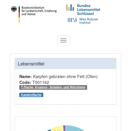
Toggle
navigation
Lebensmittel
Name:
Karpfen gebraten ohne Fett (Ofen)
Code:
T501162
T Fische, Krusten-, Schalen- und Weichtiere
Karpfenfische