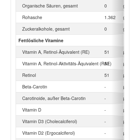
Organische Säuren, gesamt
0
g
Rohasche
1.362
g
Zuckeralkohole, gesamt
0
g
Fettlösliche Vitamine
Vitamin A, Retinol-Äquivalent (RE)
51
µg
Vitamin A, Retinol-Aktivitäts-Äquivalent (RAE)
51
µg
Retinol
51
µg
Beta‑Carotin
-
µg
Carotinoide, außer Beta-Carotin
-
µg
Vitamin D
-
µg
Vitamin D3 (Cholecalciferol)
-
µg
Vitamin D2 (Ergocalciferol)
-
µg