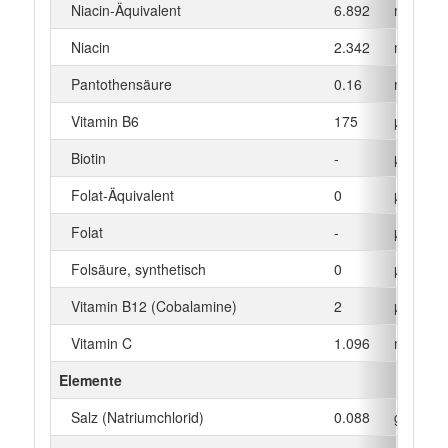
Niacin-Äquivalent
6.892
mg
Niacin
2.342
mg
Pantothensäure
0.16
mg
Vitamin B6
175
µg
Biotin
-
µg
Folat-Äquivalent
0
µg
Folat
-
µg
Folsäure, synthetisch
0
µg
Vitamin B12 (Cobalamine)
2
µg
Vitamin C
1.096
mg
Elemente
Salz (Natriumchlorid)
0.088
g