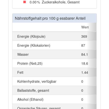
0
.00
%
Zuckeralkohole, Gesamt
Nährstoffgehalt pro 100 g essbarer Anteil
Wert
Einhe
Energie (Kilojoule)
369
kJ
Energie (Kilokalorien)
87
kcal
Wasser
84.1
g
Protein (Nx6,25)
18.6
g
Fett
1.44
g
Kohlenhydrate, verfügbar
0
g
Ballaststoffe, gesamt
0
g
Alkohol (Ethanol)
0
g
Organische Säuren, gesamt
0
g