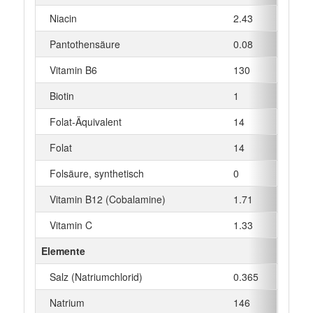
Niacin
2.43
mg
Pantothensäure
0.08
mg
Vitamin B6
130
µg
Biotin
1
µg
Folat-Äquivalent
14
µg
Folat
14
µg
Folsäure, synthetisch
0
µg
Vitamin B12 (Cobalamine)
1.71
µg
Vitamin C
1.33
mg
Elemente
Salz (Natriumchlorid)
0.365
g
Natrium
146
mg