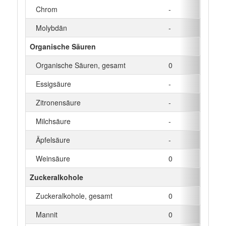
Chrom
-
µg
Molybdän
-
µg
Organische Säuren
Organische Säuren, gesamt
0
g
Essigsäure
-
g
Zitronensäure
-
g
Milchsäure
-
g
Äpfelsäure
-
g
Weinsäure
0
g
Zuckeralkohole
Zuckeralkohole, gesamt
0
g
Mannit
0
g