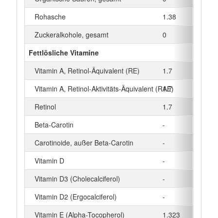
Rohasche
1.38
g
Zuckeralkohole, gesamt
0
g
Fettlösliche Vitamine
Vitamin A, Retinol-Äquivalent (RE)
1.7
µg
Vitamin A, Retinol-Aktivitäts-Äquivalent (RAE)
1.7
µg
Retinol
1.7
µg
Beta‑Carotin
-
µg
Carotinoide, außer Beta-Carotin
-
µg
Vitamin D
-
µg
Vitamin D3 (Cholecalciferol)
-
µg
Vitamin D2 (Ergocalciferol)
-
µg
Vitamin E (Alpha-Tocopherol)
1.323
mg