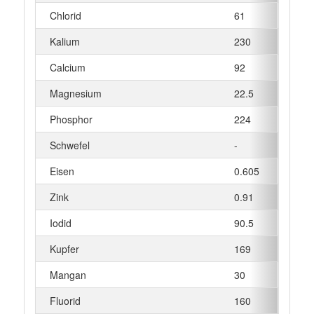
Chlorid
61
mg
Kalium
230
mg
Calcium
92
mg
Magnesium
22.5
mg
Phosphor
224
mg
Schwefel
-
mg
Eisen
0.605
mg
Zink
0.91
mg
Iodid
90.5
µg
Kupfer
169
µg
Mangan
30
µg
Fluorid
160
µg