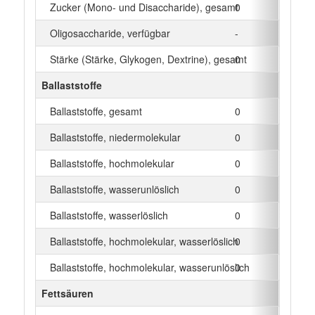
Zucker (Mono- und Disaccharide), gesamt
0
g
Oligosaccharide, verfügbar
-
g
Stärke (Stärke, Glykogen, Dextrine), gesamt
0
g
Ballaststoffe
Ballaststoffe, gesamt
0
g
Ballaststoffe, niedermolekular
0
g
Ballaststoffe, hochmolekular
0
g
Ballaststoffe, wasserunlöslich
0
g
Ballaststoffe, wasserlöslich
0
g
Ballaststoffe, hochmolekular, wasserlöslich
0
g
Ballaststoffe, hochmolekular, wasserunlöslich
0
g
Fettsäuren