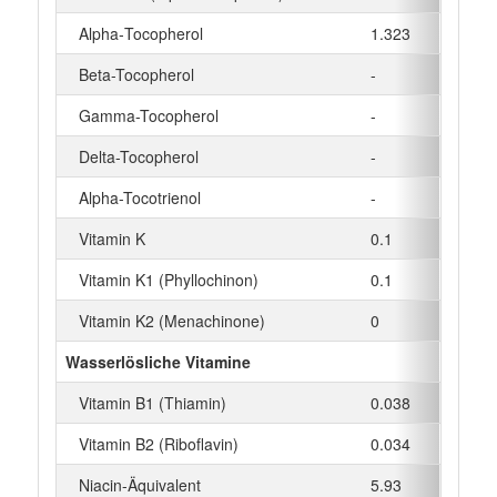
Alpha‑Tocopherol
1.323
mg
Beta-Tocopherol
-
mg
Gamma-Tocopherol
-
mg
Delta-Tocopherol
-
mg
Alpha-Tocotrienol
-
mg
Vitamin K
0.1
µg
Vitamin K1 (Phyllochinon)
0.1
µg
Vitamin K2 (Menachinone)
0
µg
Wasserlösliche Vitamine
Vitamin B1 (Thiamin)
0.038
mg
Vitamin B2 (Riboflavin)
0.034
mg
Niacin-Äquivalent
5.93
mg