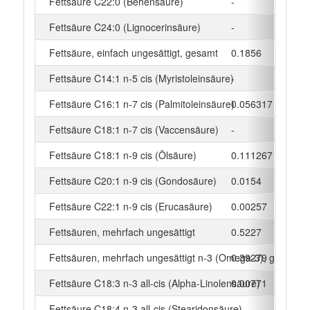
Fettsäure C22:0 (Behensäure)
-
g
Fettsäure C24:0 (Lignocerinsäure)
-
g
Fettsäure, einfach ungesättigt, gesamt
0.1856
g
Fettsäure C14:1 n-5 cis (Myristoleinsäure)
-
g
Fettsäure C16:1 n-7 cis (Palmitoleinsäure)
0.056317
g
Fettsäure C18:1 n-7 cis (Vaccensäure)
-
g
Fettsäure C18:1 n-9 cis (Ölsäure)
0.111267
g
Fettsäure C20:1 n-9 cis (Gondosäure)
0.0154
g
Fettsäure C22:1 n-9 cis (Erucasäure)
0.00257
g
Fettsäuren, mehrfach ungesättigt
0.5227
g
Fettsäuren, mehrfach ungesättigt n-3 (Omega-3), gesamt
0.39279
g
Fettsäure C18:3 n-3 all-cis (Alpha-Linolensäure)
0.00771
g
Fettsäure C18:4 n-3 all-cis (Stearidonsäure)
-
g