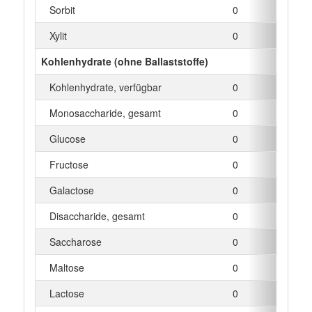
Sorbit
0
g
Xylit
0
g
Kohlenhydrate (ohne Ballaststoffe)
Kohlenhydrate, verfügbar
0
g
Monosaccharide, gesamt
0
g
Glucose
0
g
Fructose
0
g
Galactose
0
g
Disaccharide, gesamt
0
g
Saccharose
0
g
Maltose
0
g
Lactose
0
g