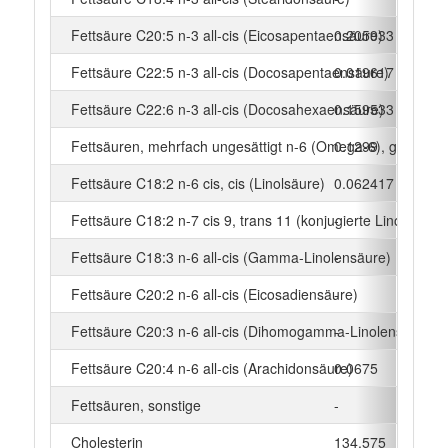
Fettsäure C20:5 n-3 all-cis (Eicosapentaensäure)
0.205933
g
Fettsäure C22:5 n-3 all-cis (Docosapentaensäure)
0.019617
g
Fettsäure C22:6 n-3 all-cis (Docosahexaensäure)
0.159533
g
Fettsäuren, mehrfach ungesättigt n-6 (Omega-6), gesamt
0.1299
g
Fettsäure C18:2 n-6 cis, cis (Linolsäure)
0.062417
g
Fettsäure C18:2 n-7 cis 9, trans 11 (konjugierte Linolsäure)
-
g
Fettsäure C18:3 n-6 all-cis (Gamma-Linolensäure)
-
g
Fettsäure C20:2 n-6 all-cis (Eicosadiensäure)
-
g
Fettsäure C20:3 n-6 all-cis (Dihomogamma-Linolensäure)
-
g
Fettsäure C20:4 n-6 all-cis (Arachidonsäure)
0.0675
g
Fettsäuren, sonstige
-
g
Cholesterin
134.575
mg