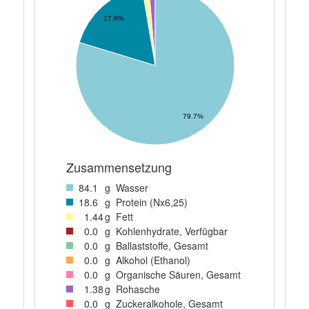
17.6%
79.7%
Zusammensetzung
84
.1
g
Wasser
18
.6
g
Protein (Nx6,25)
1
.44
g
Fett
0
.0
g
Kohlenhydrate, Verfügbar
0
.0
g
Ballaststoffe, Gesamt
0
.0
g
Alkohol (Ethanol)
0
.0
g
Organische Säuren, Gesamt
1
.38
g
Rohasche
0
.0
g
Zuckeralkohole, Gesamt