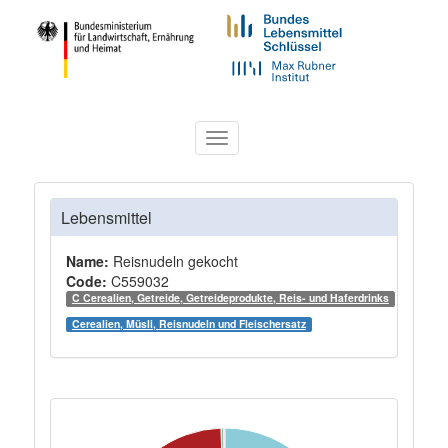
Toggle
navigation
Lebensmittel
Name:
Reisnudeln gekocht
Code:
C559032
C Cerealien, Getreide, Getreideprodukte, Reis- und Haferdrinks
Cerealien, Müsli, Reisnudeln und Fleischersatz