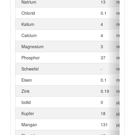
Natrium
13
mg
Chlorid
0.1
mg
Kalium
4
mg
Calcium
4
mg
Magnesium
3
mg
Phosphor
37
mg
Schwefel
-
mg
Eisen
0.1
mg
Zink
0.19
mg
Iodid
0
µg
Kupfer
18
µg
Mangan
131
µg