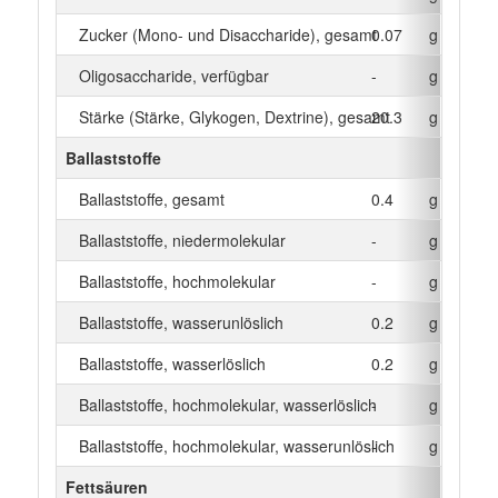
Zucker (Mono- und Disaccharide), gesamt
0.07
g
Oligosaccharide, verfügbar
-
g
Stärke (Stärke, Glykogen, Dextrine), gesamt
20.3
g
Ballaststoffe
Ballaststoffe, gesamt
0.4
g
Ballaststoffe, niedermolekular
-
g
Ballaststoffe, hochmolekular
-
g
Ballaststoffe, wasserunlöslich
0.2
g
Ballaststoffe, wasserlöslich
0.2
g
Ballaststoffe, hochmolekular, wasserlöslich
-
g
Ballaststoffe, hochmolekular, wasserunlöslich
-
g
Fettsäuren