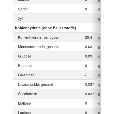
Sorbit
0
g
Xylit
-
g
Kohlenhydrate (ohne Ballaststoffe)
Kohlenhydrate, verfügbar
20.4
g
Monosaccharide, gesamt
0.03
g
Glucose
0.03
g
Fructose
0
g
Galactose
-
g
Disaccharide, gesamt
0.037
g
Saccharose
0.037
g
Maltose
0
g
Lactose
0
g