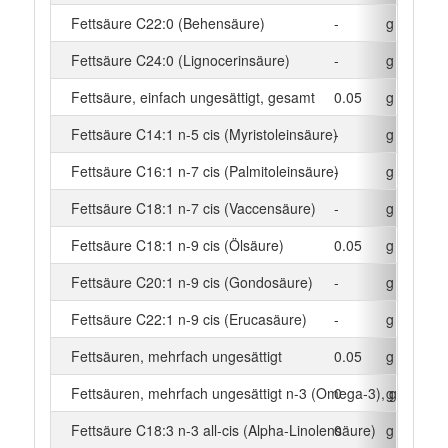
Fettsäure C22:0 (Behensäure)
-
g
Fettsäure C24:0 (Lignocerinsäure)
-
g
Fettsäure, einfach ungesättigt, gesamt
0.05
g
Fettsäure C14:1 n-5 cis (Myristoleinsäure)
-
g
Fettsäure C16:1 n-7 cis (Palmitoleinsäure)
-
g
Fettsäure C18:1 n-7 cis (Vaccensäure)
-
g
Fettsäure C18:1 n-9 cis (Ölsäure)
0.05
g
Fettsäure C20:1 n-9 cis (Gondosäure)
-
g
Fettsäure C22:1 n-9 cis (Erucasäure)
-
g
Fettsäuren, mehrfach ungesättigt
0.05
g
Fettsäuren, mehrfach ungesättigt n-3 (Omega-3), gesamt
0
g
Fettsäure C18:3 n-3 all-cis (Alpha-Linolensäure)
0
g