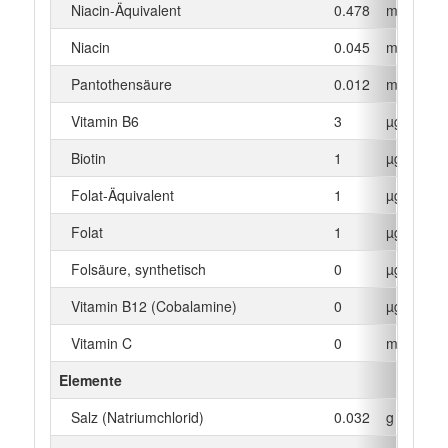
Niacin-Äquivalent
0.478
mg
Niacin
0.045
mg
Pantothensäure
0.012
mg
Vitamin B6
3
µg
Biotin
1
µg
Folat-Äquivalent
1
µg
Folat
1
µg
Folsäure, synthetisch
0
µg
Vitamin B12 (Cobalamine)
0
µg
Vitamin C
0
mg
Elemente
Salz (Natriumchlorid)
0.032
g