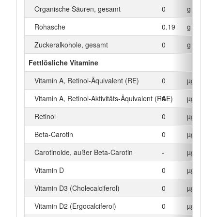
Organische Säuren, gesamt
0
g
Rohasche
0.19
g
Zuckeralkohole, gesamt
0
g
Fettlösliche Vitamine
Vitamin A, Retinol-Äquivalent (RE)
0
µg
Vitamin A, Retinol-Aktivitäts-Äquivalent (RAE)
0
µg
Retinol
0
µg
Beta‑Carotin
0
µg
Carotinoide, außer Beta-Carotin
-
µg
Vitamin D
0
µg
Vitamin D3 (Cholecalciferol)
0
µg
Vitamin D2 (Ergocalciferol)
0
µg