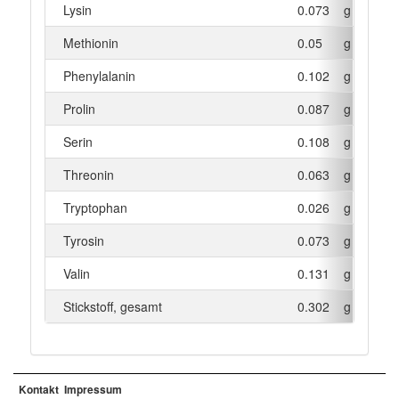
Lysin
0.073
g
Methionin
0.05
g
Phenylalanin
0.102
g
Prolin
0.087
g
Serin
0.108
g
Threonin
0.063
g
Tryptophan
0.026
g
Tyrosin
0.073
g
Valin
0.131
g
Stickstoff, gesamt
0.302
g
Kontakt
Impressum