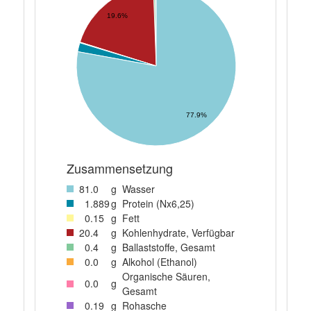
19.6%
77.9%
Zusammensetzung
81
.0
g
Wasser
1
.889
g
Protein (Nx6,25)
0
.15
g
Fett
20
.4
g
Kohlenhydrate, Verfügbar
0
.4
g
Ballaststoffe, Gesamt
0
.0
g
Alkohol (Ethanol)
Organische Säuren,
0
.0
g
Gesamt
0
.19
g
Rohasche