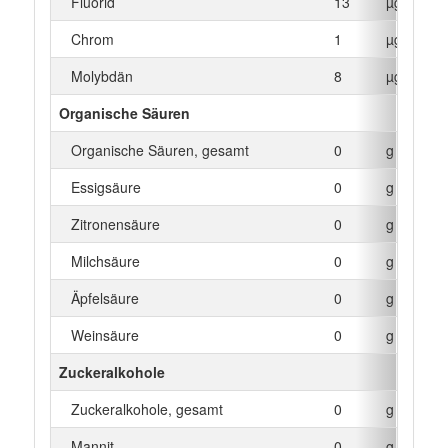
Fluorid
13
µg
Chrom
1
µg
Molybdän
8
µg
Organische Säuren
Organische Säuren, gesamt
0
g
Essigsäure
0
g
Zitronensäure
0
g
Milchsäure
0
g
Äpfelsäure
0
g
Weinsäure
0
g
Zuckeralkohole
Zuckeralkohole, gesamt
0
g
Mannit
0
g