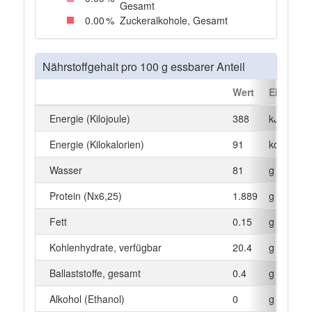
Gesamt
0
.00
%
Zuckeralkohole, Gesamt
Nährstoffgehalt pro 100 g essbarer Anteil
Wert
Einheit
Energie (Kilojoule)
388
kJ
Energie (Kilokalorien)
91
kcal
Wasser
81
g
Protein (Nx6,25)
1.889
g
Fett
0.15
g
Kohlenhydrate, verfügbar
20.4
g
Ballaststoffe, gesamt
0.4
g
Alkohol (Ethanol)
0
g