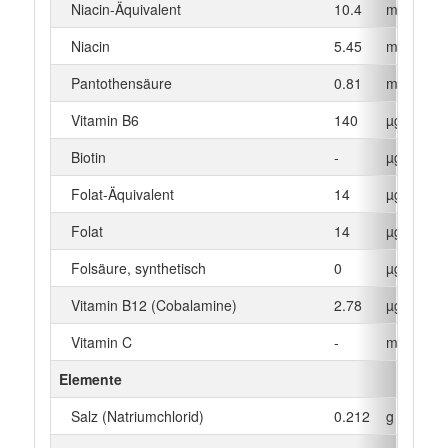
Niacin-Äquivalent
10.4
mg
Niacin
5.45
mg
Pantothensäure
0.81
mg
Vitamin B6
140
µg
Biotin
-
µg
Folat-Äquivalent
14
µg
Folat
14
µg
Folsäure, synthetisch
0
µg
Vitamin B12 (Cobalamine)
2.78
µg
Vitamin C
-
mg
Elemente
Salz (Natriumchlorid)
0.212
g