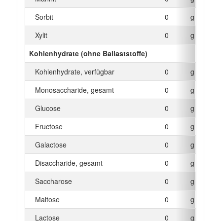
Sorbit
0
g
Xylit
0
g
Kohlenhydrate (ohne Ballaststoffe)
Kohlenhydrate, verfügbar
0
g
Monosaccharide, gesamt
0
g
Glucose
0
g
Fructose
0
g
Galactose
0
g
Disaccharide, gesamt
0
g
Saccharose
0
g
Maltose
0
g
Lactose
0
g