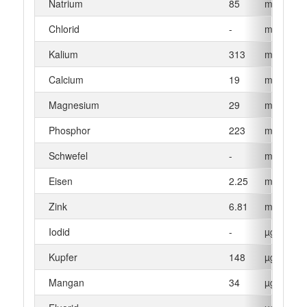
Natrium
85
mg
Chlorid
-
mg
Kalium
313
mg
Calcium
19
mg
Magnesium
29
mg
Phosphor
223
mg
Schwefel
-
mg
Eisen
2.25
mg
Zink
6.81
mg
Iodid
-
µg
Kupfer
148
µg
Mangan
34
µg