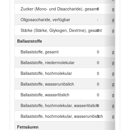
Zucker (Mono- und Disaccharide), gesamt
0
g
Oligosaccharide, verfügbar
-
g
Stärke (Stärke, Glykogen, Dextrine), gesamt
0
g
Ballaststoffe
Ballaststoffe, gesamt
0
g
Ballaststoffe, niedermolekular
0
g
Ballaststoffe, hochmolekular
0
g
Ballaststoffe, wasserunlöslich
0
g
Ballaststoffe, wasserlöslich
0
g
Ballaststoffe, hochmolekular, wasserlöslich
0
g
Ballaststoffe, hochmolekular, wasserunlöslich
0
g
Fettsäuren