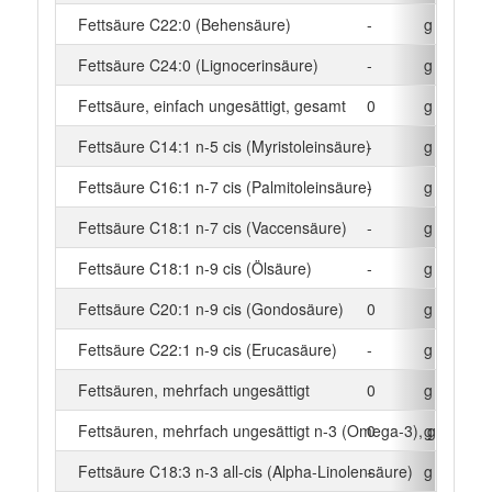
Fettsäure C22:0 (Behensäure)
-
g
Fettsäure C24:0 (Lignocerinsäure)
-
g
Fettsäure, einfach ungesättigt, gesamt
0
g
Fettsäure C14:1 n-5 cis (Myristoleinsäure)
-
g
Fettsäure C16:1 n-7 cis (Palmitoleinsäure)
-
g
Fettsäure C18:1 n-7 cis (Vaccensäure)
-
g
Fettsäure C18:1 n-9 cis (Ölsäure)
-
g
Fettsäure C20:1 n-9 cis (Gondosäure)
0
g
Fettsäure C22:1 n-9 cis (Erucasäure)
-
g
Fettsäuren, mehrfach ungesättigt
0
g
Fettsäuren, mehrfach ungesättigt n-3 (Omega-3), gesamt
0
g
Fettsäure C18:3 n-3 all-cis (Alpha-Linolensäure)
-
g