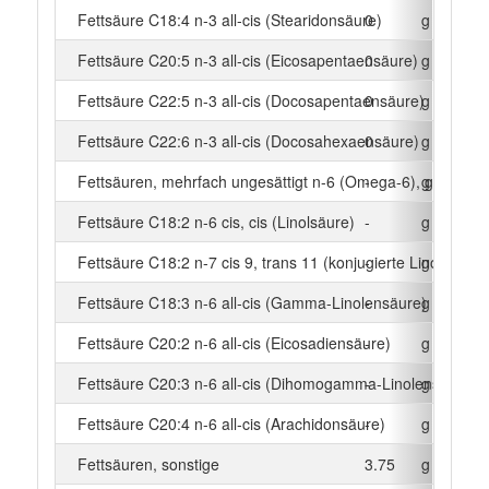
Fettsäure C18:4 n-3 all-cis (Stearidonsäure)
0
g
Fettsäure C20:5 n-3 all-cis (Eicosapentaensäure)
0
g
Fettsäure C22:5 n-3 all-cis (Docosapentaensäure)
0
g
Fettsäure C22:6 n-3 all-cis (Docosahexaensäure)
0
g
Fettsäuren, mehrfach ungesättigt n-6 (Omega-6), gesamt
-
g
Fettsäure C18:2 n-6 cis, cis (Linolsäure)
-
g
Fettsäure C18:2 n-7 cis 9, trans 11 (konjugierte Linolsäure)
-
g
Fettsäure C18:3 n-6 all-cis (Gamma-Linolensäure)
-
g
Fettsäure C20:2 n-6 all-cis (Eicosadiensäure)
-
g
Fettsäure C20:3 n-6 all-cis (Dihomogamma-Linolensäure)
-
g
Fettsäure C20:4 n-6 all-cis (Arachidonsäure)
-
g
Fettsäuren, sonstige
3.75
g