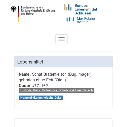
Toggle
navigation
Lebensmittel
Name:
Schaf Bratenfleisch (Bug, mager)
gebraten ohne Fett (Ofen)
Code:
U771162
U Rind-, Kalb-, Schweine-, Schaf- und Lammfleisch
Hammel-/Lammfleischstücke