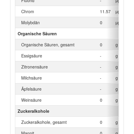
Fluorid
-
µg
Chrom
11.57
µg
Molybdän
0
µg
Organische Säuren
Organische Säuren, gesamt
0
g
Essigsäure
-
g
Zitronensäure
-
g
Milchsäure
-
g
Äpfelsäure
-
g
Weinsäure
0
g
Zuckeralkohole
Zuckeralkohole, gesamt
0
g
Mannit
0
g