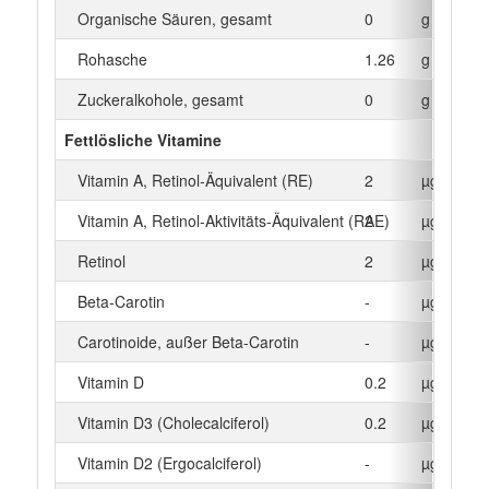
Organische Säuren, gesamt
0
g
Rohasche
1.26
g
Zuckeralkohole, gesamt
0
g
Fettlösliche Vitamine
Vitamin A, Retinol-Äquivalent (RE)
2
µg
Vitamin A, Retinol-Aktivitäts-Äquivalent (RAE)
2
µg
Retinol
2
µg
Beta‑Carotin
-
µg
Carotinoide, außer Beta-Carotin
-
µg
Vitamin D
0.2
µg
Vitamin D3 (Cholecalciferol)
0.2
µg
Vitamin D2 (Ergocalciferol)
-
µg