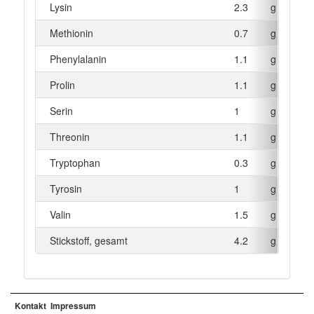
Lysin
2.3
g
Methionin
0.7
g
Phenylalanin
1.1
g
Prolin
1.1
g
Serin
1
g
Threonin
1.1
g
Tryptophan
0.3
g
Tyrosin
1
g
Valin
1.5
g
Stickstoff, gesamt
4.2
g
Kontakt
Impressum