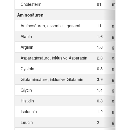
Cholesterin
91
mg
Aminosäuren
Aminosäuren, essentiell, gesamt
11
g
Alanin
1.6
g
Arginin
1.6
g
Asparaginsäure, inklusive Asparagin
2.3
g
Cystein
0.3
g
Glutaminsäure, inklusive Glutamin
3.9
g
Glycin
1.4
g
Histidin
0.8
g
Isoleucin
1.2
g
Leucin
2
g