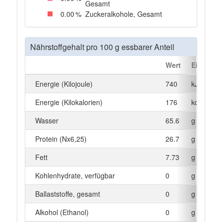
Gesamt
0
.00
%
Zuckeralkohole, Gesamt
Nährstoffgehalt pro 100 g essbarer Anteil
Wert
Einheit
Energie (Kilojoule)
740
kJ
Energie (Kilokalorien)
176
kcal
Wasser
65.6
g
Protein (Nx6,25)
26.7
g
Fett
7.73
g
Kohlenhydrate, verfügbar
0
g
Ballaststoffe, gesamt
0
g
Alkohol (Ethanol)
0
g