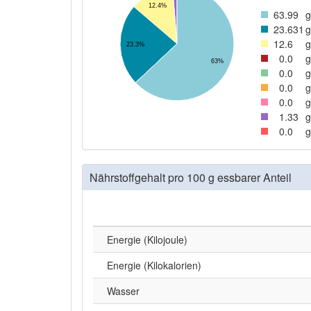
12.4%
63
.99
g
23
.631
g
12
.6
g
23.3%
0
.0
g
63%
0
.0
g
0
.0
g
0
.0
g
1
.33
g
0
.0
g
Nährstoffgehalt pro 100 g essbarer Anteil
Energie (Kilojoule)
Energie (Kilokalorien)
Wasser