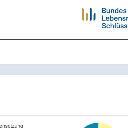
n
nsetzung