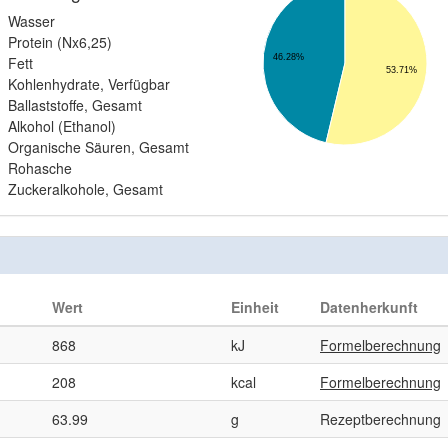
Wasser
Protein (Nx6,25)
46.28%
Fett
53.71%
Kohlenhydrate, Verfügbar
Ballaststoffe, Gesamt
Alkohol (Ethanol)
Organische Säuren, Gesamt
Rohasche
Zuckeralkohole, Gesamt
Wert
Einheit
Datenherkunft
868
kJ
Formelberechnung
208
kcal
Formelberechnung
63.99
g
Rezeptberechnung