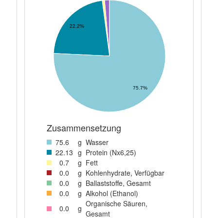
22.2%
75.7%
Zusammensetzung
75
.6
g
Wasser
22
.13
g
Protein (Nx6,25)
0
.7
g
Fett
0
.0
g
Kohlenhydrate, Verfügbar
0
.0
g
Ballaststoffe, Gesamt
0
.0
g
Alkohol (Ethanol)
Organische Säuren,
0
.0
g
Gesamt