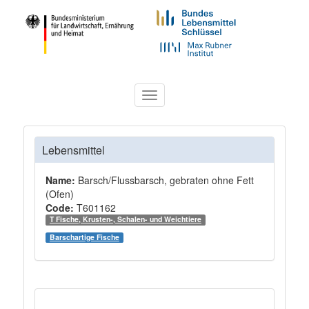
Toggle
navigation
Lebensmittel
Name:
Barsch/Flussbarsch, gebraten ohne Fett
(Ofen)
Code:
T601162
T Fische, Krusten-, Schalen- und Weichtiere
Barschartige Fische