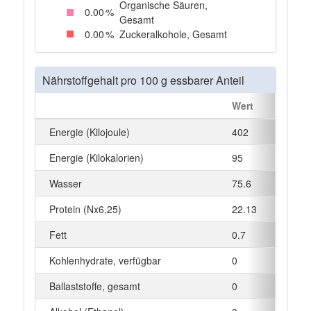
Organische Säuren,
0
.00
%
Gesamt
0
.00
%
Zuckeralkohole, Gesamt
Nährstoffgehalt pro 100 g essbarer Anteil
Wert
Einhe
Energie (Kilojoule)
402
kJ
Energie (Kilokalorien)
95
kcal
Wasser
75.6
g
Protein (Nx6,25)
22.13
g
Fett
0.7
g
Kohlenhydrate, verfügbar
0
g
Ballaststoffe, gesamt
0
g