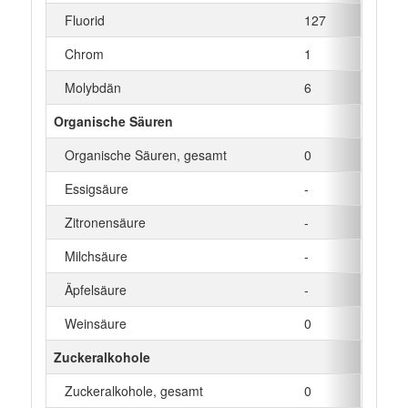
Fluorid
127
µg
Chrom
1
µg
Molybdän
6
µg
Organische Säuren
Organische Säuren, gesamt
0
g
Essigsäure
-
g
Zitronensäure
-
g
Milchsäure
-
g
Äpfelsäure
-
g
Weinsäure
0
g
Zuckeralkohole
Zuckeralkohole, gesamt
0
g