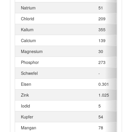
Natrium
51
mg
Chlorid
209
mg
Kalium
355
mg
Calcium
139
mg
Magnesium
30
mg
Phosphor
273
mg
Schwefel
-
mg
Eisen
0.301
mg
Zink
1.025
mg
Iodid
5
µg
Kupfer
54
µg
Mangan
78
µg