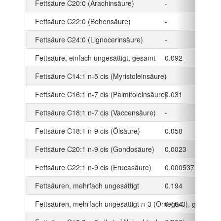
Fettsäure C20:0 (Arachinsäure)
-
g
Fettsäure C22:0 (Behensäure)
-
g
Fettsäure C24:0 (Lignocerinsäure)
-
g
Fettsäure, einfach ungesättigt, gesamt
0.092
g
Fettsäure C14:1 n-5 cis (Myristoleinsäure)
-
g
Fettsäure C16:1 n-7 cis (Palmitoleinsäure)
0.031
g
Fettsäure C18:1 n-7 cis (Vaccensäure)
-
g
Fettsäure C18:1 n-9 cis (Ölsäure)
0.058
g
Fettsäure C20:1 n-9 cis (Gondosäure)
0.0023
g
Fettsäure C22:1 n-9 cis (Erucasäure)
0.000537
g
Fettsäuren, mehrfach ungesättigt
0.194
g
Fettsäuren, mehrfach ungesättigt n-3 (Omega-3), gesamt
0.164
g