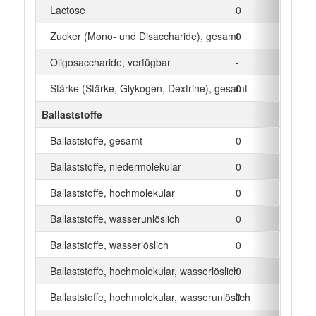
Lactose
0
g
Zucker (Mono- und Disaccharide), gesamt
0
g
Oligosaccharide, verfügbar
-
g
Stärke (Stärke, Glykogen, Dextrine), gesamt
0
g
Ballaststoffe
Ballaststoffe, gesamt
0
g
Ballaststoffe, niedermolekular
0
g
Ballaststoffe, hochmolekular
0
g
Ballaststoffe, wasserunlöslich
0
g
Ballaststoffe, wasserlöslich
0
g
Ballaststoffe, hochmolekular, wasserlöslich
0
g
Ballaststoffe, hochmolekular, wasserunlöslich
0
g