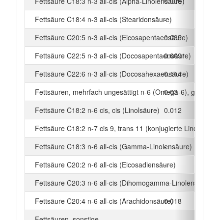
Fettsäure C18:3 n-3 all-cis (Alpha-Linolensäure)
0.006
g
Fettsäure C18:4 n-3 all-cis (Stearidonsäure)
-
g
Fettsäure C20:5 n-3 all-cis (Eicosapentaensäure)
0.035
g
Fettsäure C22:5 n-3 all-cis (Docosapentaensäure)
0.0091
g
Fettsäure C22:6 n-3 all-cis (Docosahexaensäure)
0.114
g
Fettsäuren, mehrfach ungesättigt n-6 (Omega-6), gesamt
0.03
g
Fettsäure C18:2 n-6 cis, cis (Linolsäure)
0.012
g
Fettsäure C18:2 n-7 cis 9, trans 11 (konjugierte Linolsäure)
-
g
Fettsäure C18:3 n-6 all-cis (Gamma-Linolensäure)
-
g
Fettsäure C20:2 n-6 all-cis (Eicosadiensäure)
-
g
Fettsäure C20:3 n-6 all-cis (Dihomogamma-Linolensäure)
-
g
Fettsäure C20:4 n-6 all-cis (Arachidonsäure)
0.018
g
Fettsäuren, sonstige
-
g