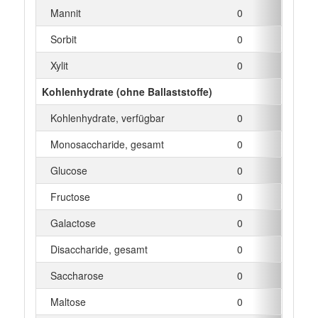
Mannit
0
g
Sorbit
0
g
Xylit
0
g
Kohlenhydrate (ohne Ballaststoffe)
Kohlenhydrate, verfügbar
0
g
Monosaccharide, gesamt
0
g
Glucose
0
g
Fructose
0
g
Galactose
0
g
Disaccharide, gesamt
0
g
Saccharose
0
g
Maltose
0
g