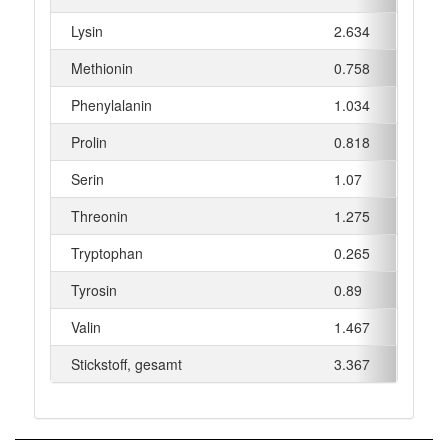
Lysin
2.634
g
Methionin
0.758
g
Phenylalanin
1.034
g
Prolin
0.818
g
Serin
1.07
g
Threonin
1.275
g
Tryptophan
0.265
g
Tyrosin
0.89
g
Valin
1.467
g
Stickstoff, gesamt
3.367
g