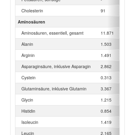
Cholesterin
91
mg
Aminosäuren
Aminosäuren, essentiell, gesamt
11.871
g
Alanin
1.503
g
Arginin
1.491
g
Asparaginsäure, inklusive Asparagin
2.862
g
Cystein
0.313
g
Glutaminsäure, inklusive Glutamin
3.367
g
Glycin
1.215
g
Histidin
0.854
g
Isoleucin
1.419
g
Leucin
2.165
g