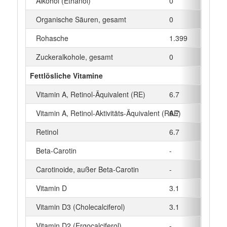
Alkohol (Ethanol)
0
g
Organische Säuren, gesamt
0
g
Rohasche
1.399
g
Zuckeralkohole, gesamt
0
g
Fettlösliche Vitamine
Vitamin A, Retinol-Äquivalent (RE)
6.7
µg
Vitamin A, Retinol-Aktivitäts-Äquivalent (RAE)
6.7
µg
Retinol
6.7
µg
Beta‑Carotin
-
µg
Carotinoide, außer Beta-Carotin
-
µg
Vitamin D
3.1
µg
Vitamin D3 (Cholecalciferol)
3.1
µg
Vitamin D2 (Ergocalciferol)
-
µg