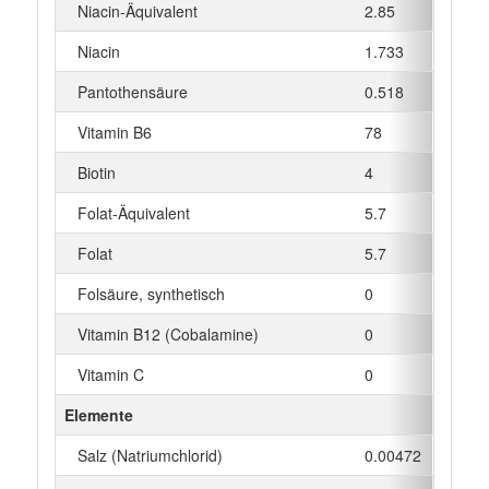
Niacin-Äquivalent
2.85
mg
Niacin
1.733
mg
Pantothensäure
0.518
mg
Vitamin B6
78
µg
Biotin
4
µg
Folat-Äquivalent
5.7
µg
Folat
5.7
µg
Folsäure, synthetisch
0
µg
Vitamin B12 (Cobalamine)
0
µg
Vitamin C
0
mg
Elemente
Salz (Natriumchlorid)
0.00472
g