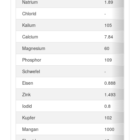
Natrium
1.89
mg
Chlorid
-
mg
Kalium
105
mg
Calcium
7.84
mg
Magnesium
60
mg
Phosphor
109
mg
Schwefel
-
mg
Eisen
0.888
mg
Zink
1.493
mg
Iodid
0.8
µg
Kupfer
102
µg
Mangan
1000
µg