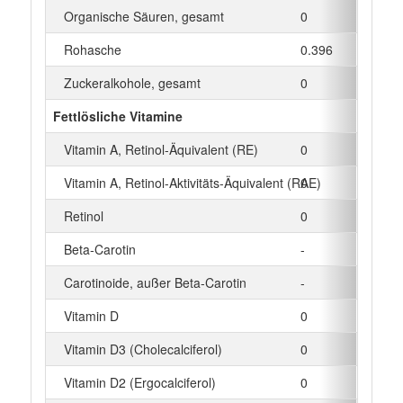
Organische Säuren, gesamt
0
g
Rohasche
0.396
g
Zuckeralkohole, gesamt
0
g
Fettlösliche Vitamine
Vitamin A, Retinol-Äquivalent (RE)
0
µg
Vitamin A, Retinol-Aktivitäts-Äquivalent (RAE)
0
µg
Retinol
0
µg
Beta‑Carotin
-
µg
Carotinoide, außer Beta-Carotin
-
µg
Vitamin D
0
µg
Vitamin D3 (Cholecalciferol)
0
µg
Vitamin D2 (Ergocalciferol)
0
µg