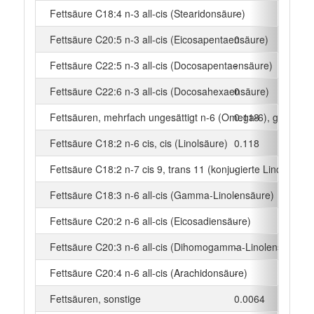
Fettsäure C18:4 n-3 all-cis (Stearidonsäure)
-
g
Fettsäure C20:5 n-3 all-cis (Eicosapentaensäure)
0
g
Fettsäure C22:5 n-3 all-cis (Docosapentaensäure)
-
g
Fettsäure C22:6 n-3 all-cis (Docosahexaensäure)
0
g
Fettsäuren, mehrfach ungesättigt n-6 (Omega-6), gesamt
0.118
g
Fettsäure C18:2 n-6 cis, cis (Linolsäure)
0.118
g
Fettsäure C18:2 n-7 cis 9, trans 11 (konjugierte Linolsäure)
-
g
Fettsäure C18:3 n-6 all-cis (Gamma-Linolensäure)
-
g
Fettsäure C20:2 n-6 all-cis (Eicosadiensäure)
-
g
Fettsäure C20:3 n-6 all-cis (Dihomogamma-Linolensäure)
-
g
Fettsäure C20:4 n-6 all-cis (Arachidonsäure)
-
g
Fettsäuren, sonstige
0.0064
g