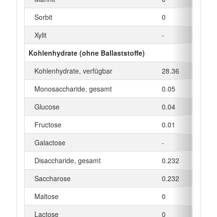
Sorbit
0
g
Xylit
-
g
Kohlenhydrate (ohne Ballaststoffe)
Kohlenhydrate, verfügbar
28.36
g
Monosaccharide, gesamt
0.05
g
Glucose
0.04
g
Fructose
0.01
g
Galactose
-
g
Disaccharide, gesamt
0.232
g
Saccharose
0.232
g
Maltose
0
g
Lactose
0
g