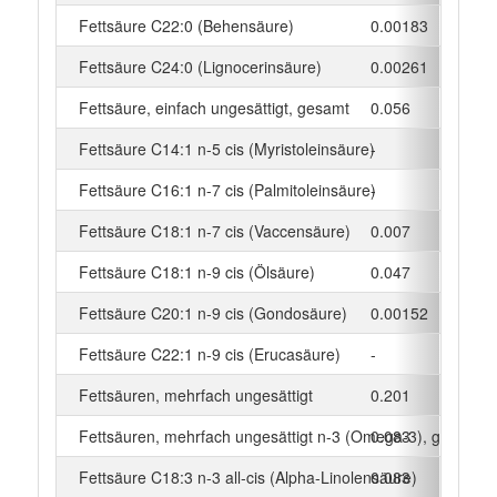
Fettsäure C22:0 (Behensäure)
0.00183
g
Fettsäure C24:0 (Lignocerinsäure)
0.00261
g
Fettsäure, einfach ungesättigt, gesamt
0.056
g
Fettsäure C14:1 n-5 cis (Myristoleinsäure)
-
g
Fettsäure C16:1 n-7 cis (Palmitoleinsäure)
-
g
Fettsäure C18:1 n-7 cis (Vaccensäure)
0.007
g
Fettsäure C18:1 n-9 cis (Ölsäure)
0.047
g
Fettsäure C20:1 n-9 cis (Gondosäure)
0.00152
g
Fettsäure C22:1 n-9 cis (Erucasäure)
-
g
Fettsäuren, mehrfach ungesättigt
0.201
g
Fettsäuren, mehrfach ungesättigt n-3 (Omega-3), gesamt
0.083
g
Fettsäure C18:3 n-3 all-cis (Alpha-Linolensäure)
0.083
g