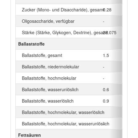
Zucker (Mono- und Disaccharide), gesamt
0.28
g
Oligosaccharide, verfügbar
-
g
Stärke (Stärke, Glykogen, Dextrine), gesamt
28.075
g
Ballaststoffe
Ballaststoffe, gesamt
1.5
g
Ballaststoffe, niedermolekular
-
g
Ballaststoffe, hochmolekular
-
g
Ballaststoffe, wasserunlöslich
0.6
g
Ballaststoffe, wasserlöslich
0.9
g
Ballaststoffe, hochmolekular, wasserlöslich
-
g
Ballaststoffe, hochmolekular, wasserunlöslich
-
g
Fettsäuren