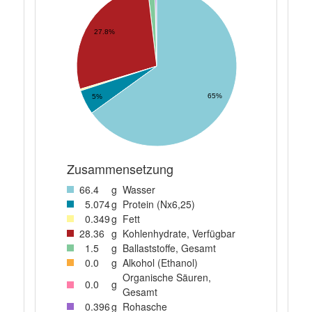
27.8%
65%
5%
Zusammensetzung
66
.4
g
Wasser
5
.074
g
Protein (Nx6,25)
0
.349
g
Fett
28
.36
g
Kohlenhydrate, Verfügbar
1
.5
g
Ballaststoffe, Gesamt
0
.0
g
Alkohol (Ethanol)
Organische Säuren,
0
.0
g
Gesamt
0
.396
g
Rohasche