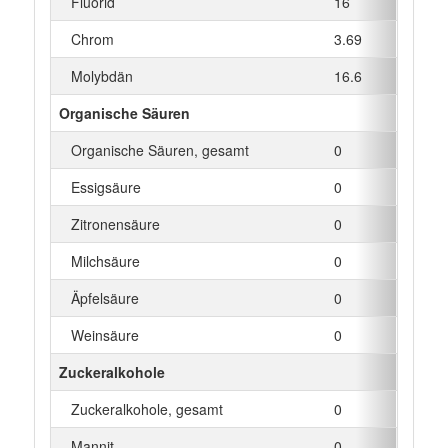
Fluorid
16
µg
Chrom
3.69
µg
Molybdän
16.6
µg
Organische Säuren
Organische Säuren, gesamt
0
g
Essigsäure
0
g
Zitronensäure
0
g
Milchsäure
0
g
Äpfelsäure
0
g
Weinsäure
0
g
Zuckeralkohole
Zuckeralkohole, gesamt
0
g
Mannit
0
g