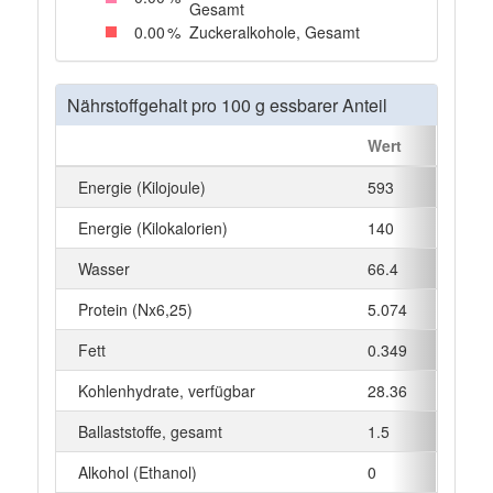
Gesamt
0
.00
%
Zuckeralkohole, Gesamt
Nährstoffgehalt pro 100 g essbarer Anteil
Wert
Einhei
Energie (Kilojoule)
593
kJ
Energie (Kilokalorien)
140
kcal
Wasser
66.4
g
Protein (Nx6,25)
5.074
g
Fett
0.349
g
Kohlenhydrate, verfügbar
28.36
g
Ballaststoffe, gesamt
1.5
g
Alkohol (Ethanol)
0
g