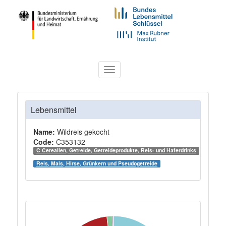
Toggle
navigation
Lebensmittel
Name:
Wildreis gekocht
Code:
C353132
C Cerealien, Getreide, Getreideprodukte, Reis- und Haferdrinks
Reis, Mais, Hirse, Grünkern und Pseudogetreide