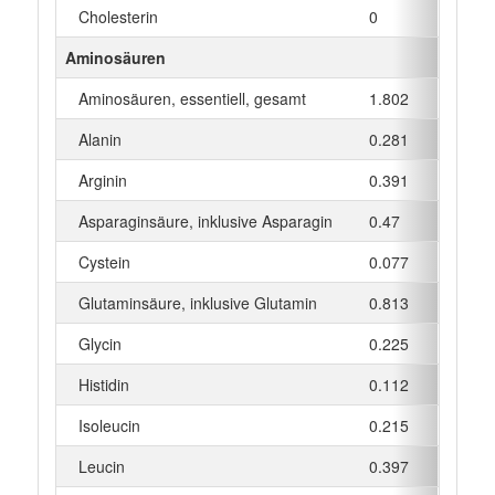
Cholesterin
0
mg
Aminosäuren
Aminosäuren, essentiell, gesamt
1.802
g
Alanin
0.281
g
Arginin
0.391
g
Asparaginsäure, inklusive Asparagin
0.47
g
Cystein
0.077
g
Glutaminsäure, inklusive Glutamin
0.813
g
Glycin
0.225
g
Histidin
0.112
g
Isoleucin
0.215
g
Leucin
0.397
g