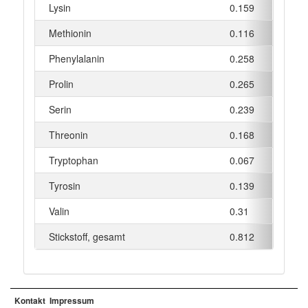
Lysin
0.159
g
Methionin
0.116
g
Phenylalanin
0.258
g
Prolin
0.265
g
Serin
0.239
g
Threonin
0.168
g
Tryptophan
0.067
g
Tyrosin
0.139
g
Valin
0.31
g
Stickstoff, gesamt
0.812
g
Kontakt
Impressum