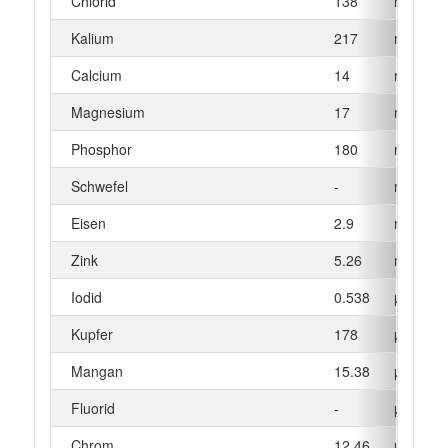
Chlorid
138
mg
Kalium
217
mg
Calcium
14
mg
Magnesium
17
mg
Phosphor
180
mg
Schwefel
-
mg
Eisen
2.9
mg
Zink
5.26
mg
Iodid
0.538
µg
Kupfer
178
µg
Mangan
15.38
µg
Fluorid
-
µg
Chrom
12.46
µg