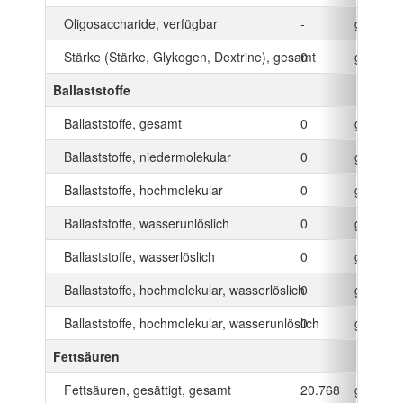
Oligosaccharide, verfügbar
-
g
Stärke (Stärke, Glykogen, Dextrine), gesamt
0
g
Ballaststoffe
Ballaststoffe, gesamt
0
g
Ballaststoffe, niedermolekular
0
g
Ballaststoffe, hochmolekular
0
g
Ballaststoffe, wasserunlöslich
0
g
Ballaststoffe, wasserlöslich
0
g
Ballaststoffe, hochmolekular, wasserlöslich
0
g
Ballaststoffe, hochmolekular, wasserunlöslich
0
g
Fettsäuren
Fettsäuren, gesättigt, gesamt
20.768
g