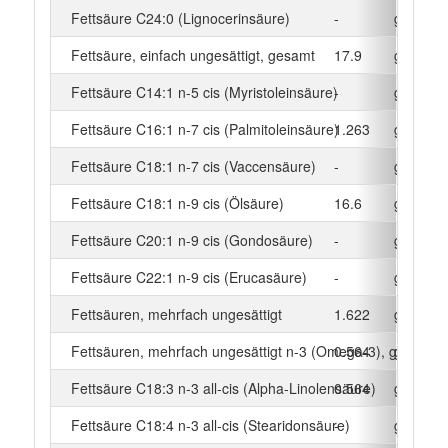
Fettsäure C24:0 (Lignocerinsäure)
-
g
Fettsäure, einfach ungesättigt, gesamt
17.9
g
Fettsäure C14:1 n-5 cis (Myristoleinsäure)
-
g
Fettsäure C16:1 n-7 cis (Palmitoleinsäure)
1.263
g
Fettsäure C18:1 n-7 cis (Vaccensäure)
-
g
Fettsäure C18:1 n-9 cis (Ölsäure)
16.6
g
Fettsäure C20:1 n-9 cis (Gondosäure)
-
g
Fettsäure C22:1 n-9 cis (Erucasäure)
-
g
Fettsäuren, mehrfach ungesättigt
1.622
g
Fettsäuren, mehrfach ungesättigt n-3 (Omega-3), gesamt
0.564
g
Fettsäure C18:3 n-3 all-cis (Alpha-Linolensäure)
0.564
g
Fettsäure C18:4 n-3 all-cis (Stearidonsäure)
-
g