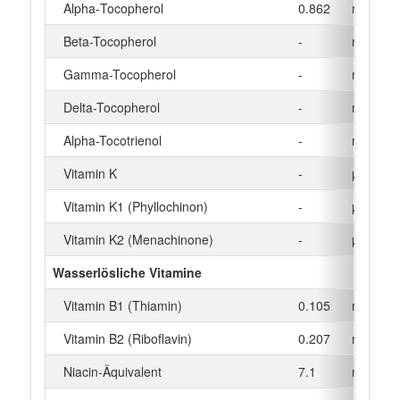
Alpha‑Tocopherol
0.862
mg
Beta-Tocopherol
-
mg
Gamma-Tocopherol
-
mg
Delta-Tocopherol
-
mg
Alpha-Tocotrienol
-
mg
Vitamin K
-
µg
Vitamin K1 (Phyllochinon)
-
µg
Vitamin K2 (Menachinone)
-
µg
Wasserlösliche Vitamine
Vitamin B1 (Thiamin)
0.105
mg
Vitamin B2 (Riboflavin)
0.207
mg
Niacin-Äquivalent
7.1
mg