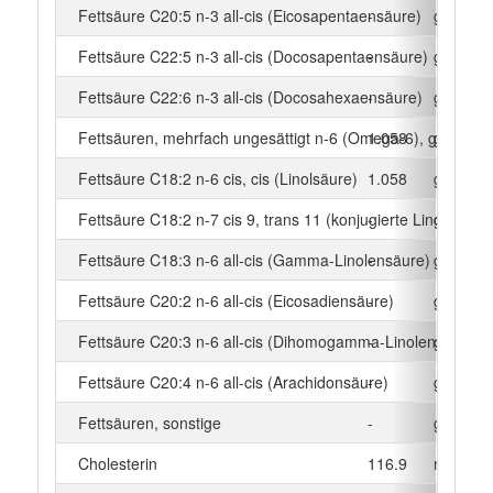
Fettsäure C20:5 n-3 all-cis (Eicosapentaensäure)
-
g
Fettsäure C22:5 n-3 all-cis (Docosapentaensäure)
-
g
Fettsäure C22:6 n-3 all-cis (Docosahexaensäure)
-
g
Fettsäuren, mehrfach ungesättigt n-6 (Omega-6), gesamt
1.058
g
Fettsäure C18:2 n-6 cis, cis (Linolsäure)
1.058
g
Fettsäure C18:2 n-7 cis 9, trans 11 (konjugierte Linolsäure)
-
g
Fettsäure C18:3 n-6 all-cis (Gamma-Linolensäure)
-
g
Fettsäure C20:2 n-6 all-cis (Eicosadiensäure)
-
g
Fettsäure C20:3 n-6 all-cis (Dihomogamma-Linolensäure)
-
g
Fettsäure C20:4 n-6 all-cis (Arachidonsäure)
-
g
Fettsäuren, sonstige
-
g
Cholesterin
116.9
mg