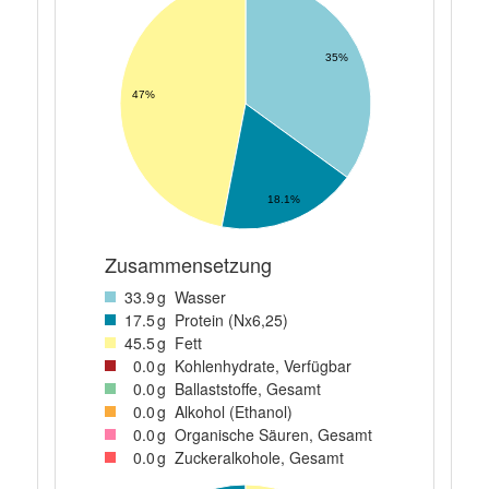
35%
47%
18.1%
Zusammensetzung
33
.9
g
Wasser
17
.5
g
Protein (Nx6,25)
45
.5
g
Fett
0
.0
g
Kohlenhydrate, Verfügbar
0
.0
g
Ballaststoffe, Gesamt
0
.0
g
Alkohol (Ethanol)
0
.0
g
Organische Säuren, Gesamt
0
.0
g
Zuckeralkohole, Gesamt