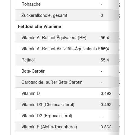
Rohasche
-
g
Zuckeralkohole, gesamt
0
g
Fettlösliche Vitamine
Vitamin A, Retinol-Äquivalent (RE)
55.4
µg
Vitamin A, Retinol-Aktivitäts-Äquivalent (RAE)
55.4
µg
Retinol
55.4
µg
Beta‑Carotin
-
µg
Carotinoide, außer Beta-Carotin
-
µg
Vitamin D
0.492
µg
Vitamin D3 (Cholecalciferol)
0.492
µg
Vitamin D2 (Ergocalciferol)
-
µg
Vitamin E (Alpha-Tocopherol)
0.862
mg