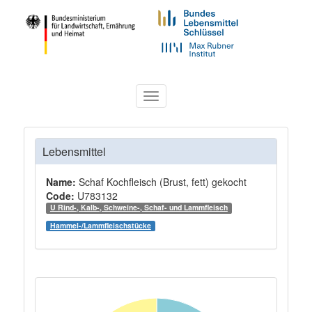
Toggle
navigation
Lebensmittel
Name:
Schaf Kochfleisch (Brust, fett) gekocht
Code:
U783132
U Rind-, Kalb-, Schweine-, Schaf- und Lammfleisch
Hammel-/Lammfleischstücke