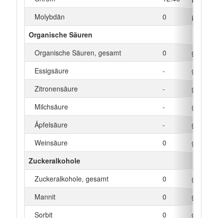
Molybdän
0
µg
Organische Säuren
Organische Säuren, gesamt
0
g
Essigsäure
-
g
Zitronensäure
-
g
Milchsäure
-
g
Äpfelsäure
-
g
Weinsäure
0
g
Zuckeralkohole
Zuckeralkohole, gesamt
0
g
Mannit
0
g
Sorbit
0
g