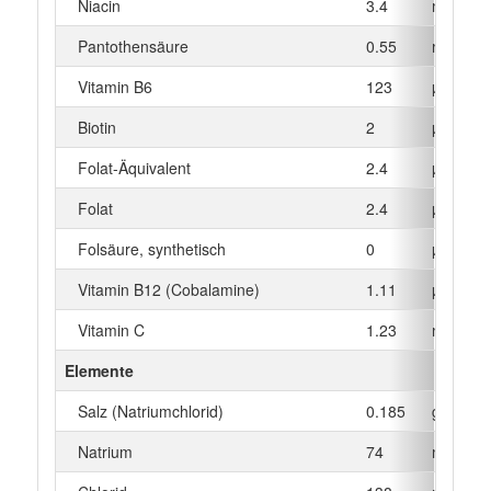
Niacin
3.4
mg
Pantothensäure
0.55
mg
Vitamin B6
123
µg
Biotin
2
µg
Folat-Äquivalent
2.4
µg
Folat
2.4
µg
Folsäure, synthetisch
0
µg
Vitamin B12 (Cobalamine)
1.11
µg
Vitamin C
1.23
mg
Elemente
Salz (Natriumchlorid)
0.185
g
Natrium
74
mg