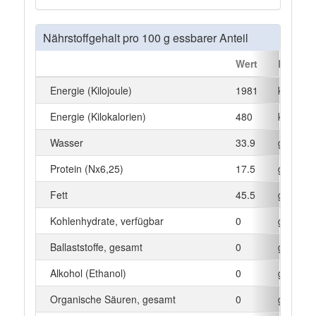
Nährstoffgehalt pro 100 g essbarer Anteil
Wert
Einheit
Energie (Kilojoule)
1981
kJ
Energie (Kilokalorien)
480
kcal
Wasser
33.9
g
Protein (Nx6,25)
17.5
g
Fett
45.5
g
Kohlenhydrate, verfügbar
0
g
Ballaststoffe, gesamt
0
g
Alkohol (Ethanol)
0
g
Organische Säuren, gesamt
0
g