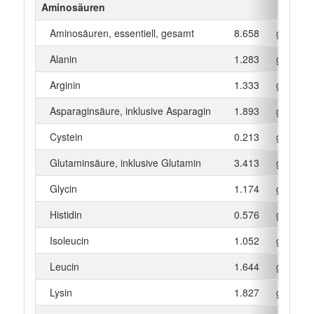
Aminosäuren
Aminosäuren, essentiell, gesamt
8.658
g
Alanin
1.283
g
Arginin
1.333
g
Asparaginsäure, inklusive Asparagin
1.893
g
Cystein
0.213
g
Glutaminsäure, inklusive Glutamin
3.413
g
Glycin
1.174
g
Histidin
0.576
g
Isoleucin
1.052
g
Leucin
1.644
g
Lysin
1.827
g