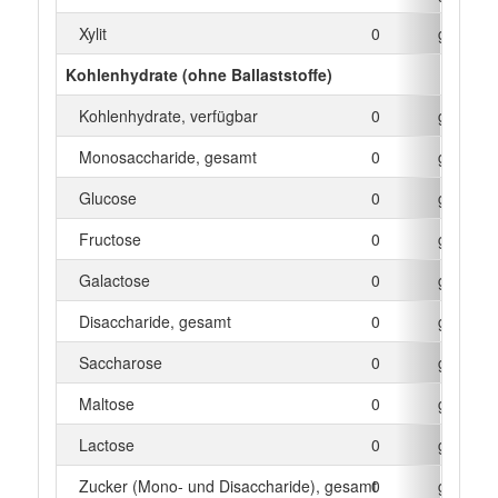
Xylit
0
g
Kohlenhydrate (ohne Ballaststoffe)
Kohlenhydrate, verfügbar
0
g
Monosaccharide, gesamt
0
g
Glucose
0
g
Fructose
0
g
Galactose
0
g
Disaccharide, gesamt
0
g
Saccharose
0
g
Maltose
0
g
Lactose
0
g
Zucker (Mono- und Disaccharide), gesamt
0
g