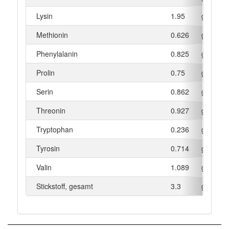
Lysin
1.95
g
Methionin
0.626
g
Phenylalanin
0.825
g
Prolin
0.75
g
Serin
0.862
g
Threonin
0.927
g
Tryptophan
0.236
g
Tyrosin
0.714
g
Valin
1.089
g
Stickstoff, gesamt
3.3
g