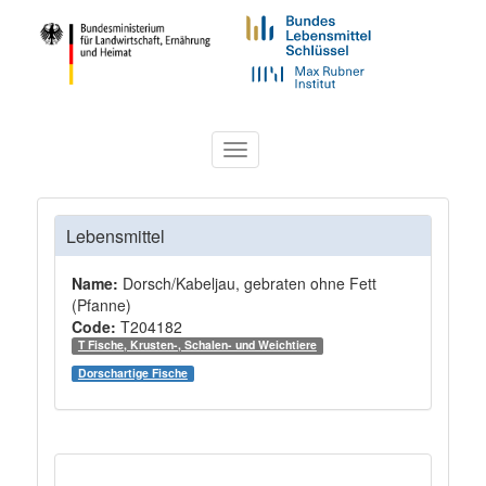
Toggle
navigation
Lebensmittel
Name:
Dorsch/Kabeljau, gebraten ohne Fett
(Pfanne)
Code:
T204182
T Fische, Krusten-, Schalen- und Weichtiere
Dorschartige Fische