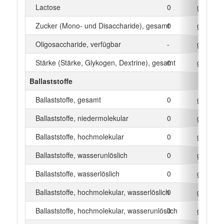
Lactose
0
g
Zucker (Mono- und Disaccharide), gesamt
0
g
Oligosaccharide, verfügbar
-
g
Stärke (Stärke, Glykogen, Dextrine), gesamt
0
g
Ballaststoffe
Ballaststoffe, gesamt
0
g
Ballaststoffe, niedermolekular
0
g
Ballaststoffe, hochmolekular
0
g
Ballaststoffe, wasserunlöslich
0
g
Ballaststoffe, wasserlöslich
0
g
Ballaststoffe, hochmolekular, wasserlöslich
0
g
Ballaststoffe, hochmolekular, wasserunlöslich
0
g