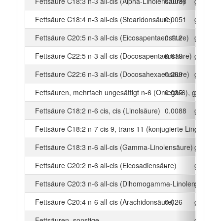
Fettsäure C18:3 n-3 all-cis (Alpha-Linolensäure)
0.0038
g
Fettsäure C18:4 n-3 all-cis (Stearidonsäure)
0.0051
g
Fettsäure C20:5 n-3 all-cis (Eicosapentaensäure)
0.112
g
Fettsäure C22:5 n-3 all-cis (Docosapentaensäure)
0.019
g
Fettsäure C22:6 n-3 all-cis (Docosahexaensäure)
0.269
g
Fettsäuren, mehrfach ungesättigt n-6 (Omega-6), gesamt
0.035
g
Fettsäure C18:2 n-6 cis, cis (Linolsäure)
0.0088
g
Fettsäure C18:2 n-7 cis 9, trans 11 (konjugierte Linolsäure)
-
g
Fettsäure C18:3 n-6 all-cis (Gamma-Linolensäure)
-
g
Fettsäure C20:2 n-6 all-cis (Eicosadiensäure)
-
g
Fettsäure C20:3 n-6 all-cis (Dihomogamma-Linolensäure)
-
g
Fettsäure C20:4 n-6 all-cis (Arachidonsäure)
0.026
g
Fettsäuren, sonstige
-
g