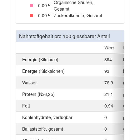
Organische Säuren,
0
.00
%
Gesamt
0
.00
%
Zuckeralkohole, Gesamt
Nährstoffgehalt pro 100 g essbarer Anteil
Wert
Einheit
Energie (Kilojoule)
394
kJ
Energie (Kilokalorien)
93
kcal
Wasser
76.9
g
Protein (Nx6,25)
21.1
g
Fett
0.94
g
Kohlenhydrate, verfügbar
0
g
Ballaststoffe, gesamt
0
g