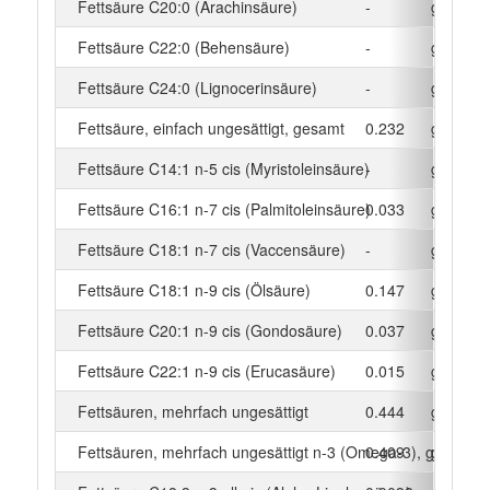
Fettsäure C20:0 (Arachinsäure)
-
g
Fettsäure C22:0 (Behensäure)
-
g
Fettsäure C24:0 (Lignocerinsäure)
-
g
Fettsäure, einfach ungesättigt, gesamt
0.232
g
Fettsäure C14:1 n-5 cis (Myristoleinsäure)
-
g
Fettsäure C16:1 n-7 cis (Palmitoleinsäure)
0.033
g
Fettsäure C18:1 n-7 cis (Vaccensäure)
-
g
Fettsäure C18:1 n-9 cis (Ölsäure)
0.147
g
Fettsäure C20:1 n-9 cis (Gondosäure)
0.037
g
Fettsäure C22:1 n-9 cis (Erucasäure)
0.015
g
Fettsäuren, mehrfach ungesättigt
0.444
g
Fettsäuren, mehrfach ungesättigt n-3 (Omega-3), gesamt
0.409
g