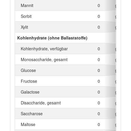
Mannit
0
g
Sorbit
0
g
Xylit
0
g
Kohlenhydrate (ohne Ballaststoffe)
Kohlenhydrate, verfügbar
0
g
Monosaccharide, gesamt
0
g
Glucose
0
g
Fructose
0
g
Galactose
0
g
Disaccharide, gesamt
0
g
Saccharose
0
g
Maltose
0
g