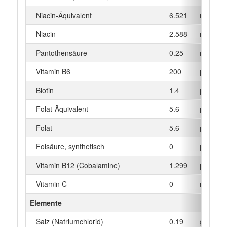
Niacin-Äquivalent
6.521
mg
Niacin
2.588
mg
Pantothensäure
0.25
mg
Vitamin B6
200
µg
Biotin
1.4
µg
Folat-Äquivalent
5.6
µg
Folat
5.6
µg
Folsäure, synthetisch
0
µg
Vitamin B12 (Cobalamine)
1.299
µg
Vitamin C
0
mg
Elemente
Salz (Natriumchlorid)
0.19
g