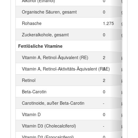
Alkohol (Ethanol)
0
g
Organische Säuren, gesamt
0
g
Rohasche
1.275
g
Zuckeralkohole, gesamt
0
g
Fettlösliche Vitamine
Vitamin A, Retinol-Äquivalent (RE)
2
µg
Vitamin A, Retinol-Aktivitäts-Äquivalent (RAE)
2
µg
Retinol
2
µg
Beta‑Carotin
0
µg
Carotinoide, außer Beta-Carotin
-
µg
Vitamin D
0
µg
Vitamin D3 (Cholecalciferol)
-
µg
Vitamin D2 (Ergocalciferol)
0
µg