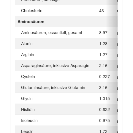
Cholesterin
43
mg
Aminosäuren
Aminosäuren, essentiell, gesamt
8.97
g
Alanin
1.28
g
Arginin
1.27
g
Asparaginsäure, inklusive Asparagin
2.16
g
Cystein
0.227
g
Glutaminsäure, inklusive Glutamin
3.16
g
Glycin
1.015
g
Histidin
0.622
g
Isoleucin
0.975
g
Leucin
1.72
g