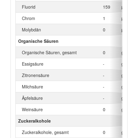
Fluorid
159
µg
Chrom
1
µg
Molybdän
0
µg
Organische Säuren
Organische Säuren, gesamt
0
g
Essigsäure
-
g
Zitronensäure
-
g
Milchsäure
-
g
Äpfelsäure
-
g
Weinsäure
0
g
Zuckeralkohole
Zuckeralkohole, gesamt
0
g