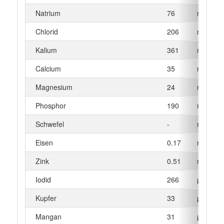
Natrium
76
mg
Chlorid
206
mg
Kalium
361
mg
Calcium
35
mg
Magnesium
24
mg
Phosphor
190
mg
Schwefel
-
mg
Eisen
0.17
mg
Zink
0.51
mg
Iodid
266
µg
Kupfer
33
µg
Mangan
31
µg