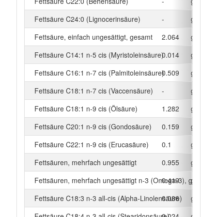
Fettsäure C22:0 (Behensäure)
-
g
Fettsäure C24:0 (Lignocerinsäure)
-
g
Fettsäure, einfach ungesättigt, gesamt
2.064
g
Fettsäure C14:1 n-5 cis (Myristoleinsäure)
0.014
g
Fettsäure C16:1 n-7 cis (Palmitoleinsäure)
0.509
g
Fettsäure C18:1 n-7 cis (Vaccensäure)
-
g
Fettsäure C18:1 n-9 cis (Ölsäure)
1.282
g
Fettsäure C20:1 n-9 cis (Gondosäure)
0.159
g
Fettsäure C22:1 n-9 cis (Erucasäure)
0.1
g
Fettsäuren, mehrfach ungesättigt
0.955
g
Fettsäuren, mehrfach ungesättigt n-3 (Omega-3), gesamt
0.419
g
Fettsäure C18:3 n-3 all-cis (Alpha-Linolensäure)
0.086
g
Fettsäure C18:4 n-3 all-cis (Stearidonsäure)
0.024
g