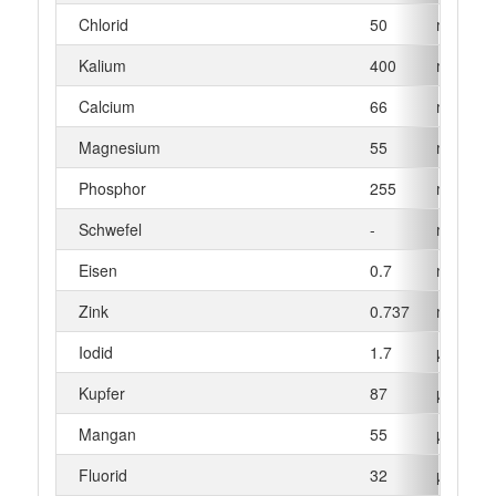
Chlorid
50
mg
Kalium
400
mg
Calcium
66
mg
Magnesium
55
mg
Phosphor
255
mg
Schwefel
-
mg
Eisen
0.7
mg
Zink
0.737
mg
Iodid
1.7
µg
Kupfer
87
µg
Mangan
55
µg
Fluorid
32
µg