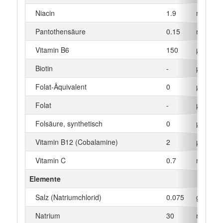
Niacin
1.9
mg
Pantothensäure
0.15
mg
Vitamin B6
150
µg
Biotin
-
µg
Folat-Äquivalent
0
µg
Folat
-
µg
Folsäure, synthetisch
0
µg
Vitamin B12 (Cobalamine)
2
µg
Vitamin C
0.7
mg
Elemente
Salz (Natriumchlorid)
0.075
g
Natrium
30
mg