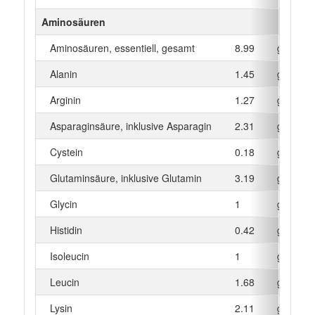
Aminosäuren
Aminosäuren, essentiell, gesamt
8.99
g
Alanin
1.45
g
Arginin
1.27
g
Asparaginsäure, inklusive Asparagin
2.31
g
Cystein
0.18
g
Glutaminsäure, inklusive Glutamin
3.19
g
Glycin
1
g
Histidin
0.42
g
Isoleucin
1
g
Leucin
1.68
g
Lysin
2.11
g