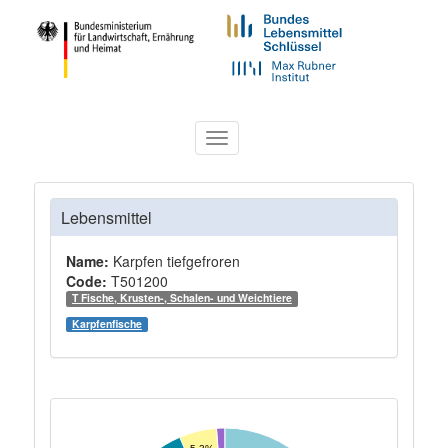
Toggle
navigation
Lebensmittel
Name:
Karpfen tiefgefroren
Code:
T501200
T Fische, Krusten-, Schalen- und Weichtiere
Karpfenfische