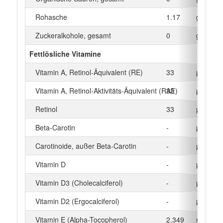
Rohasche
1.17
g
Zuckeralkohole, gesamt
0
g
Fettlösliche Vitamine
Vitamin A, Retinol-Äquivalent (RE)
33
µg
Vitamin A, Retinol-Aktivitäts-Äquivalent (RAE)
33
µg
Retinol
33
µg
Beta‑Carotin
-
µg
Carotinoide, außer Beta-Carotin
-
µg
Vitamin D
-
µg
Vitamin D3 (Cholecalciferol)
-
µg
Vitamin D2 (Ergocalciferol)
-
µg
Vitamin E (Alpha-Tocopherol)
2.349
mg