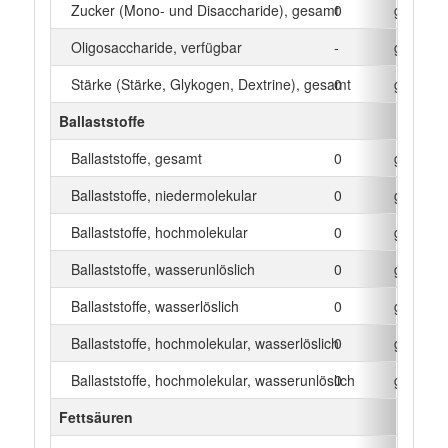
Zucker (Mono- und Disaccharide), gesamt
0
g
Oligosaccharide, verfügbar
-
g
Stärke (Stärke, Glykogen, Dextrine), gesamt
0
g
Ballaststoffe
Ballaststoffe, gesamt
0
g
Ballaststoffe, niedermolekular
0
g
Ballaststoffe, hochmolekular
0
g
Ballaststoffe, wasserunlöslich
0
g
Ballaststoffe, wasserlöslich
0
g
Ballaststoffe, hochmolekular, wasserlöslich
0
g
Ballaststoffe, hochmolekular, wasserunlöslich
0
g
Fettsäuren