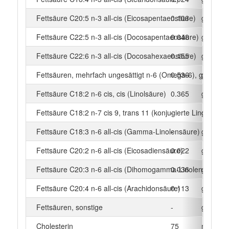
Fettsäure C20:5 n-3 all-cis (Eicosapentaensäure)
0.106
g
Fettsäure C22:5 n-3 all-cis (Docosapentaensäure)
0.048
g
Fettsäure C22:6 n-3 all-cis (Docosahexaensäure)
0.155
g
Fettsäuren, mehrfach ungesättigt n-6 (Omega-6), gesamt
0.536
g
Fettsäure C18:2 n-6 cis, cis (Linolsäure)
0.365
g
Fettsäure C18:2 n-7 cis 9, trans 11 (konjugierte Linolsäure)
-
g
Fettsäure C18:3 n-6 all-cis (Gamma-Linolensäure)
-
g
Fettsäure C20:2 n-6 all-cis (Eicosadiensäure)
0.022
g
Fettsäure C20:3 n-6 all-cis (Dihomogamma-Linolensäure)
0.036
g
Fettsäure C20:4 n-6 all-cis (Arachidonsäure)
0.113
g
Fettsäuren, sonstige
-
g
Cholesterin
75
mg