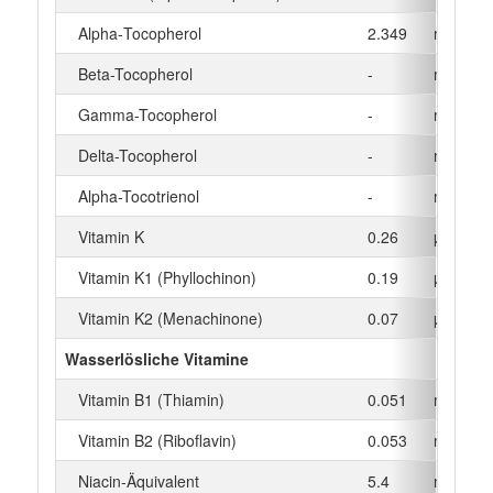
Alpha‑Tocopherol
2.349
mg
Beta-Tocopherol
-
mg
Gamma-Tocopherol
-
mg
Delta-Tocopherol
-
mg
Alpha-Tocotrienol
-
mg
Vitamin K
0.26
µg
Vitamin K1 (Phyllochinon)
0.19
µg
Vitamin K2 (Menachinone)
0.07
µg
Wasserlösliche Vitamine
Vitamin B1 (Thiamin)
0.051
mg
Vitamin B2 (Riboflavin)
0.053
mg
Niacin-Äquivalent
5.4
mg