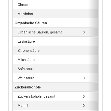
Chrom
-
µg
Molybdän
-
µg
Organische Säuren
Organische Säuren, gesamt
0
g
Essigsäure
-
g
Zitronensäure
-
g
Milchsäure
-
g
Äpfelsäure
-
g
Weinsäure
0
g
Zuckeralkohole
Zuckeralkohole, gesamt
0
g
Mannit
0
g