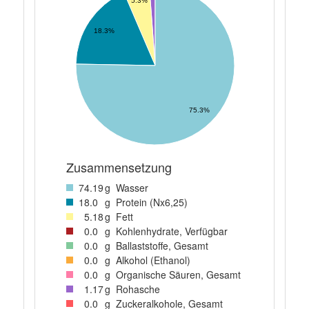
5.3%
18.3%
75.3%
Zusammensetzung
74
.19
g
Wasser
18
.0
g
Protein (Nx6,25)
5
.18
g
Fett
0
.0
g
Kohlenhydrate, Verfügbar
0
.0
g
Ballaststoffe, Gesamt
0
.0
g
Alkohol (Ethanol)
0
.0
g
Organische Säuren, Gesamt
1
.17
g
Rohasche
0
.0
g
Zuckeralkohole, Gesamt