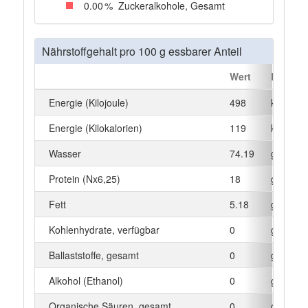
0
.00
%
Zuckeralkohole, Gesamt
Nährstoffgehalt pro 100 g essbarer Anteil
Wert
Einheit
Energie (Kilojoule)
498
kJ
Energie (Kilokalorien)
119
kcal
Wasser
74.19
g
Protein (Nx6,25)
18
g
Fett
5.18
g
Kohlenhydrate, verfügbar
0
g
Ballaststoffe, gesamt
0
g
Alkohol (Ethanol)
0
g
Organische Säuren, gesamt
0
g