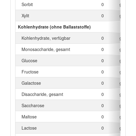
Sorbit
0
g
Xylit
0
g
Kohlenhydrate (ohne Ballaststoffe)
Kohlenhydrate, verfügbar
0
g
Monosaccharide, gesamt
0
g
Glucose
0
g
Fructose
0
g
Galactose
0
g
Disaccharide, gesamt
0
g
Saccharose
0
g
Maltose
0
g
Lactose
0
g