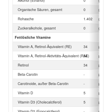
Alkohol (Ethanol)
0
g
Organische Säuren, gesamt
0
g
Rohasche
1.402
g
Zuckeralkohole, gesamt
0
g
Fettlösliche Vitamine
Vitamin A, Retinol-Äquivalent (RE)
34
µg
Vitamin A, Retinol-Aktivitäts-Äquivalent (RAE)
34
µg
Retinol
34
µg
Beta‑Carotin
-
µg
Carotinoide, außer Beta-Carotin
-
µg
Vitamin D
5
µg
Vitamin D3 (Cholecalciferol)
5
µg
Vitamin D2 (Ergocalciferol)
-
µg