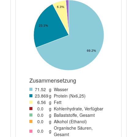
6.3%
23.1%
69.2%
Zusammensetzung
71
.52
g
Wasser
23
.869
g
Protein (Nx6,25)
6
.56
g
Fett
0
.0
g
Kohlenhydrate, Verfügbar
0
.0
g
Ballaststoffe, Gesamt
0
.0
g
Alkohol (Ethanol)
Organische Säuren,
0
.0
g
Gesamt