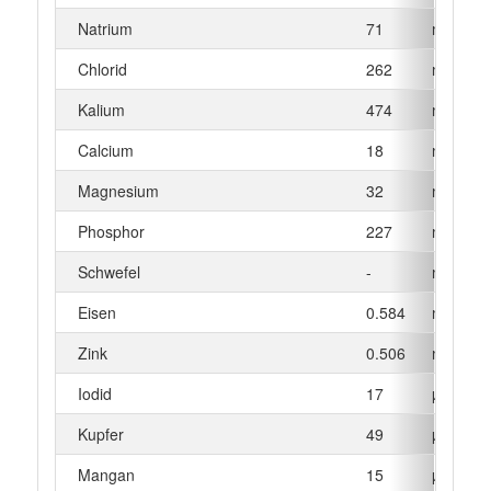
Natrium
71
mg
Chlorid
262
mg
Kalium
474
mg
Calcium
18
mg
Magnesium
32
mg
Phosphor
227
mg
Schwefel
-
mg
Eisen
0.584
mg
Zink
0.506
mg
Iodid
17
µg
Kupfer
49
µg
Mangan
15
µg