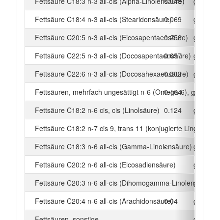
Fettsäure C18:3 n-3 all-cis (Alpha-Linolensäure)
0.048
g
Fettsäure C18:4 n-3 all-cis (Stearidonsäure)
0.069
g
Fettsäure C20:5 n-3 all-cis (Eicosapentaensäure)
0.258
g
Fettsäure C22:5 n-3 all-cis (Docosapentaensäure)
0.057
g
Fettsäure C22:6 n-3 all-cis (Docosahexaensäure)
0.302
g
Fettsäuren, mehrfach ungesättigt n-6 (Omega-6), gesamt
0.164
g
Fettsäure C18:2 n-6 cis, cis (Linolsäure)
0.124
g
Fettsäure C18:2 n-7 cis 9, trans 11 (konjugierte Linolsäure)
-
g
Fettsäure C18:3 n-6 all-cis (Gamma-Linolensäure)
-
g
Fettsäure C20:2 n-6 all-cis (Eicosadiensäure)
-
g
Fettsäure C20:3 n-6 all-cis (Dihomogamma-Linolensäure)
-
g
Fettsäure C20:4 n-6 all-cis (Arachidonsäure)
0.04
g
Fettsäuren, sonstige
-
g