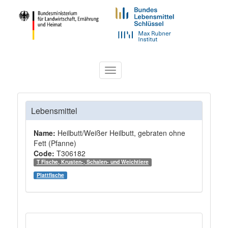
Toggle
navigation
Lebensmittel
Name:
Heilbutt/Weißer Heilbutt, gebraten ohne
Fett (Pfanne)
Code:
T306182
T Fische, Krusten-, Schalen- und Weichtiere
Plattfische