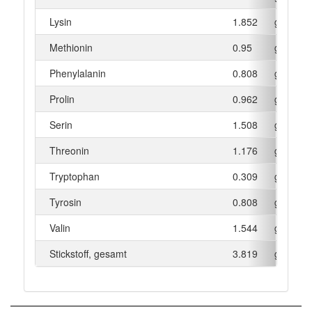
Lysin
1.852
g
Methionin
0.95
g
Phenylalanin
0.808
g
Prolin
0.962
g
Serin
1.508
g
Threonin
1.176
g
Tryptophan
0.309
g
Tyrosin
0.808
g
Valin
1.544
g
Stickstoff, gesamt
3.819
g