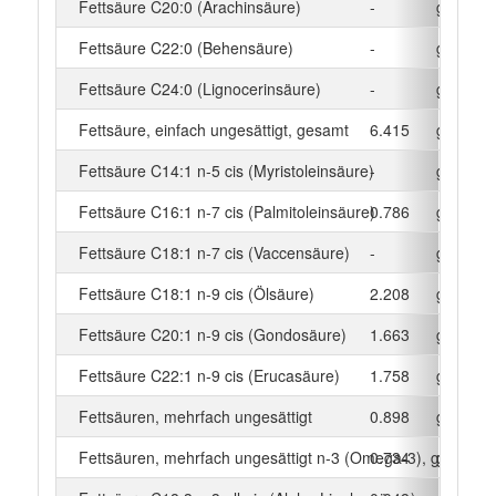
Fettsäure C20:0 (Arachinsäure)
-
g
Fettsäure C22:0 (Behensäure)
-
g
Fettsäure C24:0 (Lignocerinsäure)
-
g
Fettsäure, einfach ungesättigt, gesamt
6.415
g
Fettsäure C14:1 n-5 cis (Myristoleinsäure)
-
g
Fettsäure C16:1 n-7 cis (Palmitoleinsäure)
0.786
g
Fettsäure C18:1 n-7 cis (Vaccensäure)
-
g
Fettsäure C18:1 n-9 cis (Ölsäure)
2.208
g
Fettsäure C20:1 n-9 cis (Gondosäure)
1.663
g
Fettsäure C22:1 n-9 cis (Erucasäure)
1.758
g
Fettsäuren, mehrfach ungesättigt
0.898
g
Fettsäuren, mehrfach ungesättigt n-3 (Omega-3), gesamt
0.734
g