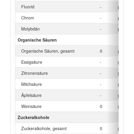
Fluorid
-
µg
Chrom
-
µg
Molybdän
-
µg
Organische Säuren
Organische Säuren, gesamt
0
g
Essigsäure
-
g
Zitronensäure
-
g
Milchsäure
-
g
Äpfelsäure
-
g
Weinsäure
0
g
Zuckeralkohole
Zuckeralkohole, gesamt
0
g