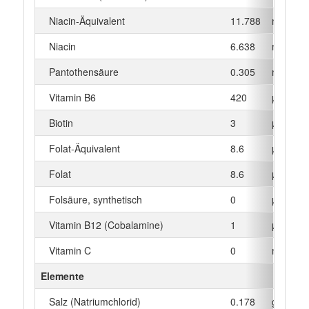
Niacin-Äquivalent
11.788
mg
Niacin
6.638
mg
Pantothensäure
0.305
mg
Vitamin B6
420
µg
Biotin
3
µg
Folat-Äquivalent
8.6
µg
Folat
8.6
µg
Folsäure, synthetisch
0
µg
Vitamin B12 (Cobalamine)
1
µg
Vitamin C
0
mg
Elemente
Salz (Natriumchlorid)
0.178
g