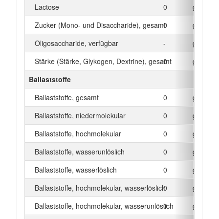
Lactose
0
g
Zucker (Mono- und Disaccharide), gesamt
0
g
Oligosaccharide, verfügbar
-
g
Stärke (Stärke, Glykogen, Dextrine), gesamt
0
g
Ballaststoffe
Ballaststoffe, gesamt
0
g
Ballaststoffe, niedermolekular
0
g
Ballaststoffe, hochmolekular
0
g
Ballaststoffe, wasserunlöslich
0
g
Ballaststoffe, wasserlöslich
0
g
Ballaststoffe, hochmolekular, wasserlöslich
0
g
Ballaststoffe, hochmolekular, wasserunlöslich
0
g