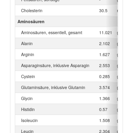
Cholesterin
30.5
mg
Aminosäuren
Aminosäuren, essentiell, gesamt
11.021
g
Alanin
2.102
g
Arginin
1.627
g
Asparaginsäure, inklusive Asparagin
2.553
g
Cystein
0.285
g
Glutaminsäure, inklusive Glutamin
3.574
g
Glycin
1.366
g
Histidin
0.57
g
Isoleucin
1.508
g
Leucin
2.304
g