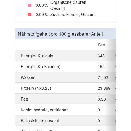
Organische Säuren,
0
.00
%
Gesamt
0
.00
%
Zuckeralkohole, Gesamt
Nährstoffgehalt pro 100 g essbarer Anteil
Wert
Einheit
Energie (Kilojoule)
648
kJ
Energie (Kilokalorien)
155
kcal
Wasser
71.52
g
Protein (Nx6,25)
23.869
g
Fett
6.56
g
Kohlenhydrate, verfügbar
0
g
Ballaststoffe, gesamt
0
g