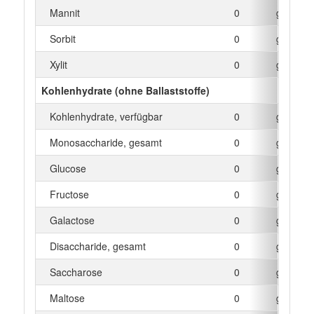
Mannit
0
g
Sorbit
0
g
Xylit
0
g
Kohlenhydrate (ohne Ballaststoffe)
Kohlenhydrate, verfügbar
0
g
Monosaccharide, gesamt
0
g
Glucose
0
g
Fructose
0
g
Galactose
0
g
Disaccharide, gesamt
0
g
Saccharose
0
g
Maltose
0
g