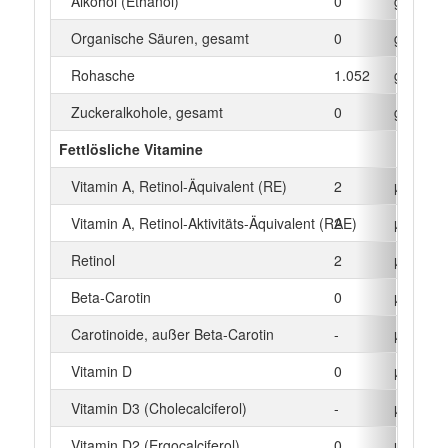
Alkohol (Ethanol)
0
g
Organische Säuren, gesamt
0
g
Rohasche
1.052
g
Zuckeralkohole, gesamt
0
g
Fettlösliche Vitamine
Vitamin A, Retinol-Äquivalent (RE)
2
µg
Vitamin A, Retinol-Aktivitäts-Äquivalent (RAE)
2
µg
Retinol
2
µg
Beta‑Carotin
0
µg
Carotinoide, außer Beta-Carotin
-
µg
Vitamin D
0
µg
Vitamin D3 (Cholecalciferol)
-
µg
Vitamin D2 (Ergocalciferol)
0
µg