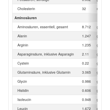
Cholesterin
32
mg
Aminosäuren
Aminosäuren, essentiell, gesamt
8.712
g
Alanin
1.247
g
Arginin
1.235
g
Asparaginsäure, inklusive Asparagin
2.11
g
Cystein
0.22
g
Glutaminsäure, inklusive Glutamin
3.065
g
Glycin
0.986
g
Histidin
0.606
g
Isoleucin
0.948
g
Leucin
1.672
g