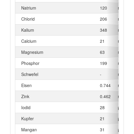
Natrium
120
mg
Chlorid
206
mg
Kalium
348
mg
Calcium
21
mg
Magnesium
63
mg
Phosphor
199
mg
Schwefel
-
mg
Eisen
0.744
mg
Zink
0.462
mg
Iodid
28
µg
Kupfer
21
µg
Mangan
31
µg