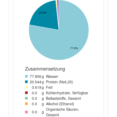
20.5%
77.8%
Zusammensetzung
77
.806
g
Wasser
20
.544
g
Protein (Nx6,25)
0
.619
g
Fett
0
.0
g
Kohlenhydrate, Verfügbar
0
.0
g
Ballaststoffe, Gesamt
0
.0
g
Alkohol (Ethanol)
Organische Säuren,
0
.0
g
Gesamt