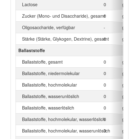
Lactose
0
g
Zucker (Mono- und Disaccharide), gesamt
0
g
Oligosaccharide, verfügbar
-
g
Stärke (Stärke, Glykogen, Dextrine), gesamt
0
g
Ballaststoffe
Ballaststoffe, gesamt
0
g
Ballaststoffe, niedermolekular
0
g
Ballaststoffe, hochmolekular
0
g
Ballaststoffe, wasserunlöslich
0
g
Ballaststoffe, wasserlöslich
0
g
Ballaststoffe, hochmolekular, wasserlöslich
0
g
Ballaststoffe, hochmolekular, wasserunlöslich
0
g