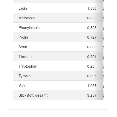
Lysin
1.886
g
Methionin
0.608
g
Phenylalanin
0.803
g
Prolin
0.727
g
Serin
0.838
g
Threonin
0.901
g
Tryptophan
0.23
g
Tyrosin
0.695
g
Valin
1.058
g
Stickstoff, gesamt
3.287
g