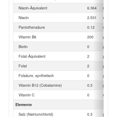
Niacin-Äquivalent
6.364
mg
Niacin
2.531
mg
Pantothensäure
0.12
mg
Vitamin B6
200
µg
Biotin
0
µg
Folat-Äquivalent
2
µg
Folat
2
µg
Folsäure, synthetisch
0
µg
Vitamin B12 (Cobalamine)
0.3
µg
Vitamin C
0
mg
Elemente
Salz (Natriumchlorid)
0.3
g