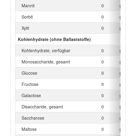
Mannit
0
g
Sorbit
0
g
Xylit
0
g
Kohlenhydrate (ohne Ballaststoffe)
Kohlenhydrate, verfügbar
0
g
Monosaccharide, gesamt
0
g
Glucose
0
g
Fructose
0
g
Galactose
0
g
Disaccharide, gesamt
0
g
Saccharose
0
g
Maltose
0
g