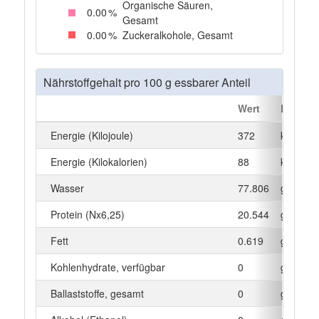
Organische Säuren,
0
.00
%
Gesamt
0
.00
%
Zuckeralkohole, Gesamt
Nährstoffgehalt pro 100 g essbarer Anteil
Wert
Einheit
Energie (Kilojoule)
372
kJ
Energie (Kilokalorien)
88
kcal
Wasser
77.806
g
Protein (Nx6,25)
20.544
g
Fett
0.619
g
Kohlenhydrate, verfügbar
0
g
Ballaststoffe, gesamt
0
g