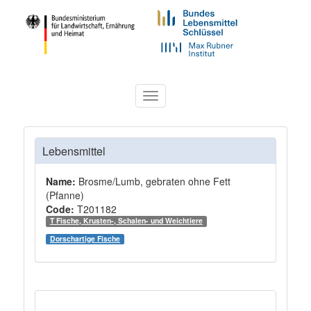
Toggle
navigation
Lebensmittel
Name:
Brosme/Lumb, gebraten ohne Fett
(Pfanne)
Code:
T201182
T Fische, Krusten-, Schalen- und Weichtiere
Dorschartige Fische