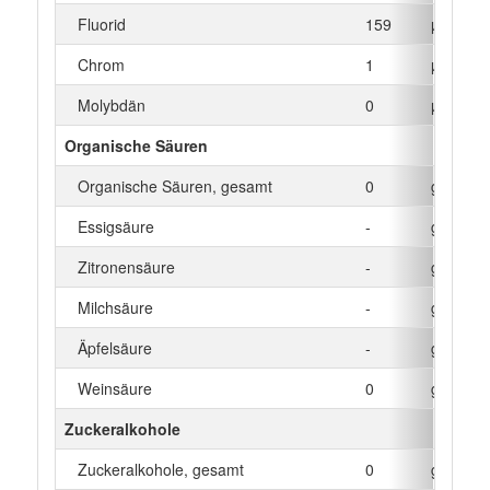
Fluorid
159
µg
Chrom
1
µg
Molybdän
0
µg
Organische Säuren
Organische Säuren, gesamt
0
g
Essigsäure
-
g
Zitronensäure
-
g
Milchsäure
-
g
Äpfelsäure
-
g
Weinsäure
0
g
Zuckeralkohole
Zuckeralkohole, gesamt
0
g