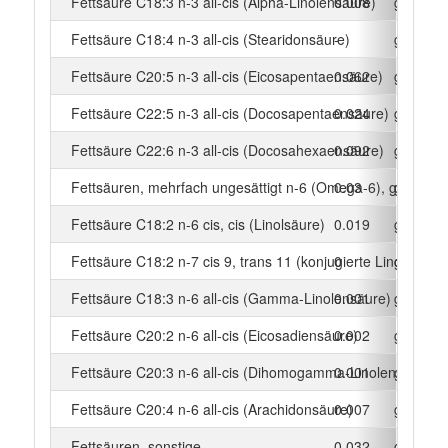
Fettsäure C18:3 n-3 all-cis (Alpha-Linolensäure)
0.008
g
Fettsäure C18:4 n-3 all-cis (Stearidonsäure)
-
g
Fettsäure C20:5 n-3 all-cis (Eicosapentaensäure)
0.062
g
Fettsäure C22:5 n-3 all-cis (Docosapentaensäure)
0.024
g
Fettsäure C22:6 n-3 all-cis (Docosahexaensäure)
0.092
g
Fettsäuren, mehrfach ungesättigt n-6 (Omega-6), gesamt
0.03
g
Fettsäure C18:2 n-6 cis, cis (Linolsäure)
0.019
g
Fettsäure C18:2 n-7 cis 9, trans 11 (konjugierte Linolsäure)
0
g
Fettsäure C18:3 n-6 all-cis (Gamma-Linolensäure)
0.001
g
Fettsäure C20:2 n-6 all-cis (Eicosadiensäure)
0.002
g
Fettsäure C20:3 n-6 all-cis (Dihomogamma-Linolensäure)
0.001
g
Fettsäure C20:4 n-6 all-cis (Arachidonsäure)
0.007
g
Fettsäuren, sonstige
0.032
g