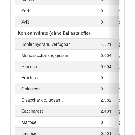
Sorbit
0
g
Xylit
0
g
Kohlenhydrate (ohne Ballaststoffe)
Kohlenhydrate, verfügbar
4.521
g
Monosaccharide, gesamt
0.004
g
Glucose
0.004
g
Fructose
0
g
Galactose
0
g
Disaccharide, gesamt
2.982
g
Saccharose
2.481
g
Maltose
0
g
Lactose
0.501
g