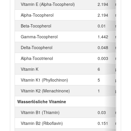
Vitamin E (Alpha-Tocopherol)
2.194
mg
Alpha‑Tocopherol
2.194
mg
Beta-Tocopherol
0.01
mg
Gamma-Tocopherol
1.442
mg
Delta-Tocopherol
0.048
mg
Alpha-Tocotrienol
0.003
mg
Vitamin K
6
µg
Vitamin K1 (Phyllochinon)
5
µg
Vitamin K2 (Menachinone)
1
µg
Wasserlösliche Vitamine
Vitamin B1 (Thiamin)
0.03
mg
Vitamin B2 (Riboflavin)
0.151
mg