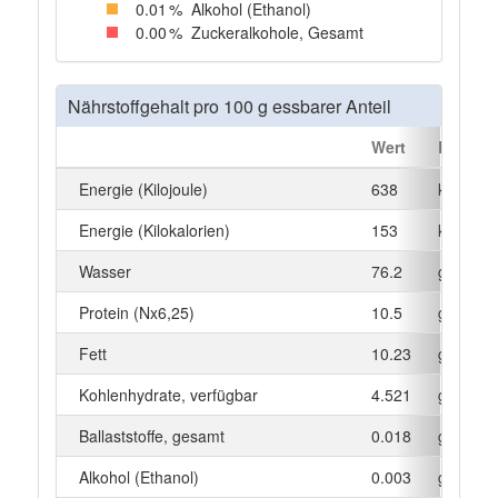
0
.01
%
Alkohol (Ethanol)
0
.00
%
Zuckeralkohole, Gesamt
Nährstoffgehalt pro 100 g essbarer Anteil
Wert
Einheit
Energie (Kilojoule)
638
kJ
Energie (Kilokalorien)
153
kcal
Wasser
76.2
g
Protein (Nx6,25)
10.5
g
Fett
10.23
g
Kohlenhydrate, verfügbar
4.521
g
Ballaststoffe, gesamt
0.018
g
Alkohol (Ethanol)
0.003
g