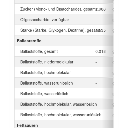
Zucker (Mono- und Disaccharide), gesamt
2.986
g
Oligosaccharide, verfügbar
-
g
Stärke (Stärke, Glykogen, Dextrine), gesamt
1.535
g
Ballaststoffe
Ballaststoffe, gesamt
0.018
g
Ballaststoffe, niedermolekular
-
g
Ballaststoffe, hochmolekular
-
g
Ballaststoffe, wasserunlöslich
-
g
Ballaststoffe, wasserlöslich
-
g
Ballaststoffe, hochmolekular, wasserlöslich
-
g
Ballaststoffe, hochmolekular, wasserunlöslich
-
g
Fettsäuren