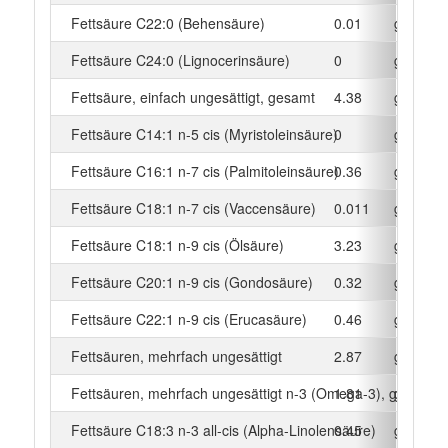
Fettsäure C22:0 (Behensäure)
0.01
g
Fettsäure C24:0 (Lignocerinsäure)
0
g
Fettsäure, einfach ungesättigt, gesamt
4.38
g
Fettsäure C14:1 n-5 cis (Myristoleinsäure)
0
g
Fettsäure C16:1 n-7 cis (Palmitoleinsäure)
0.36
g
Fettsäure C18:1 n-7 cis (Vaccensäure)
0.011
g
Fettsäure C18:1 n-9 cis (Ölsäure)
3.23
g
Fettsäure C20:1 n-9 cis (Gondosäure)
0.32
g
Fettsäure C22:1 n-9 cis (Erucasäure)
0.46
g
Fettsäuren, mehrfach ungesättigt
2.87
g
Fettsäuren, mehrfach ungesättigt n-3 (Omega-3), gesamt
1.81
g
Fettsäure C18:3 n-3 all-cis (Alpha-Linolensäure)
0.45
g