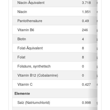
Niacin-Äquivalent
3.718
mg
Niacin
1.951
mg
Pantothensäure
0.49
mg
Vitamin B6
246
µg
Biotin
4
µg
Folat-Äquivalent
8
µg
Folat
8
µg
Folsäure, synthetisch
0
µg
Vitamin B12 (Cobalamine)
0
µg
Vitamin C
0.427
mg
Elemente
Salz (Natriumchlorid)
0.998
g