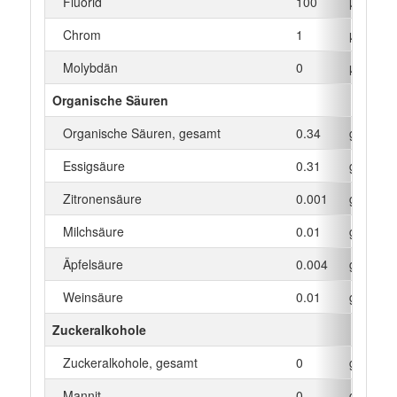
Fluorid
100
µg
Chrom
1
µg
Molybdän
0
µg
Organische Säuren
Organische Säuren, gesamt
0.34
g
Essigsäure
0.31
g
Zitronensäure
0.001
g
Milchsäure
0.01
g
Äpfelsäure
0.004
g
Weinsäure
0.01
g
Zuckeralkohole
Zuckeralkohole, gesamt
0
g
Mannit
0
g