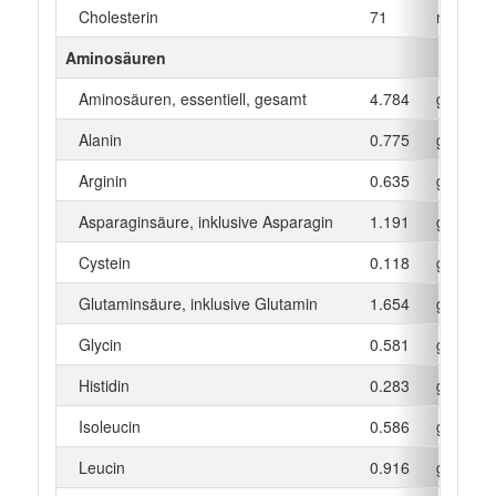
Cholesterin
71
mg
Aminosäuren
Aminosäuren, essentiell, gesamt
4.784
g
Alanin
0.775
g
Arginin
0.635
g
Asparaginsäure, inklusive Asparagin
1.191
g
Cystein
0.118
g
Glutaminsäure, inklusive Glutamin
1.654
g
Glycin
0.581
g
Histidin
0.283
g
Isoleucin
0.586
g
Leucin
0.916
g