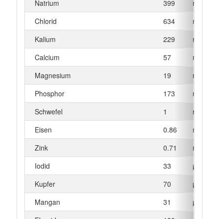
Natrium
399
mg
Chlorid
634
mg
Kalium
229
mg
Calcium
57
mg
Magnesium
19
mg
Phosphor
173
mg
Schwefel
1
mg
Eisen
0.86
mg
Zink
0.71
mg
Iodid
33
µg
Kupfer
70
µg
Mangan
31
µg