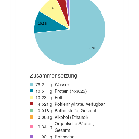
9.9%
10.1%
73.5%
Zusammensetzung
76
.2
g
Wasser
10
.5
g
Protein (Nx6,25)
10
.23
g
Fett
4
.521
g
Kohlenhydrate, Verfügbar
0
.018
g
Ballaststoffe, Gesamt
0
.003
g
Alkohol (Ethanol)
Organische Säuren,
0
.34
g
Gesamt
1
.92
g
Rohasche