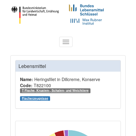
Toggle
navigation
Lebensmittel
Name:
Heringsfilet in Dillcreme, Konserve
Code:
T822100
T Fische, Krusten-, Schalen- und Weichtiere
Fischerzeugnisse