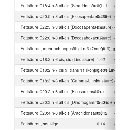
Fettsäure C18:4 n-3 all-cis (Stearidonsäure)
0.111
g
Fettsäure C20:5 n-3 all-cis (Eicosapentaensäure)
0.468
g
Fettsäure C22:5 n-3 all-cis (Docosapentaensäure)
0.04
g
Fettsäure C22:6 n-3 all-cis (Docosahexaensäure)
0.74
g
Fettsäuren, mehrfach ungesättigt n-6 (Omega-6), gesamt
1.06
g
Fettsäure C18:2 n-6 cis, cis (Linolsäure)
1.02
g
Fettsäure C18:2 n-7 cis 9, trans 11 (konjugierte Linolsäure)
0.001
g
Fettsäure C18:3 n-6 all-cis (Gamma-Linolensäure)
0
g
Fettsäure C20:2 n-6 all-cis (Eicosadiensäure)
0
g
Fettsäure C20:3 n-6 all-cis (Dihomogamma-Linolensäure)
0.001
g
Fettsäure C20:4 n-6 all-cis (Arachidonsäure)
0.042
g
Fettsäuren, sonstige
0.14
g