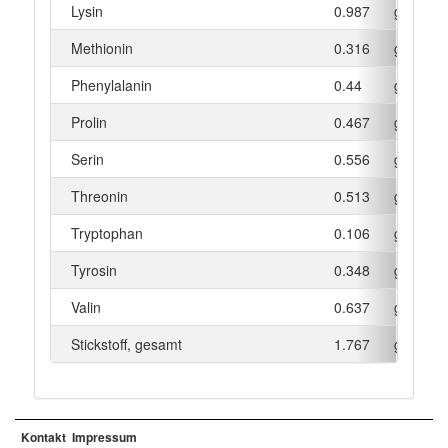
Lysin
0.987
g
Methionin
0.316
g
Phenylalanin
0.44
g
Prolin
0.467
g
Serin
0.556
g
Threonin
0.513
g
Tryptophan
0.106
g
Tyrosin
0.348
g
Valin
0.637
g
Stickstoff, gesamt
1.767
g
Kontakt
Impressum