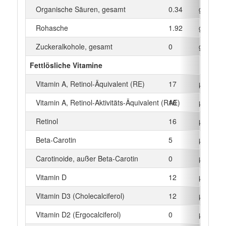
Organische Säuren, gesamt
0.34
g
Rohasche
1.92
g
Zuckeralkohole, gesamt
0
g
Fettlösliche Vitamine
Vitamin A, Retinol-Äquivalent (RE)
17
µg
Vitamin A, Retinol-Aktivitäts-Äquivalent (RAE)
16
µg
Retinol
16
µg
Beta‑Carotin
5
µg
Carotinoide, außer Beta-Carotin
0
µg
Vitamin D
12
µg
Vitamin D3 (Cholecalciferol)
12
µg
Vitamin D2 (Ergocalciferol)
0
µg