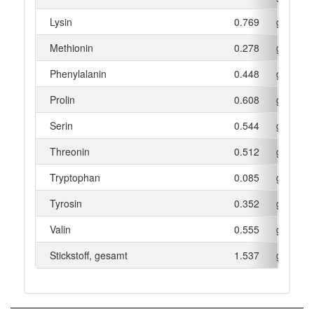
Lysin
0.769
g
Methionin
0.278
g
Phenylalanin
0.448
g
Prolin
0.608
g
Serin
0.544
g
Threonin
0.512
g
Tryptophan
0.085
g
Tyrosin
0.352
g
Valin
0.555
g
Stickstoff, gesamt
1.537
g