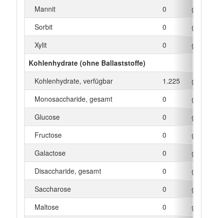
Mannit
0
g
Sorbit
0
g
Xylit
0
g
Kohlenhydrate (ohne Ballaststoffe)
Kohlenhydrate, verfügbar
1.225
g
Monosaccharide, gesamt
0
g
Glucose
0
g
Fructose
0
g
Galactose
0
g
Disaccharide, gesamt
0
g
Saccharose
0
g
Maltose
0
g