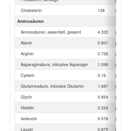
Cholesterin
138
mg
Aminosäuren
Aminosäuren, essentiell, gesamt
4.322
g
Alanin
0.801
g
Arginin
0.726
g
Asparaginsäure, inklusive Asparagin
1.099
g
Cystein
0.16
g
Glutaminsäure, inklusive Glutamin
1.687
g
Glycin
0.854
g
Histidin
0.224
g
Isoleucin
0.576
g
Leucin
0.875
g