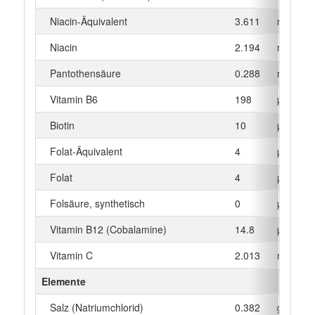
Niacin-Äquivalent
3.611
mg
Niacin
2.194
mg
Pantothensäure
0.288
mg
Vitamin B6
198
µg
Biotin
10
µg
Folat-Äquivalent
4
µg
Folat
4
µg
Folsäure, synthetisch
0
µg
Vitamin B12 (Cobalamine)
14.8
µg
Vitamin C
2.013
mg
Elemente
Salz (Natriumchlorid)
0.382
g