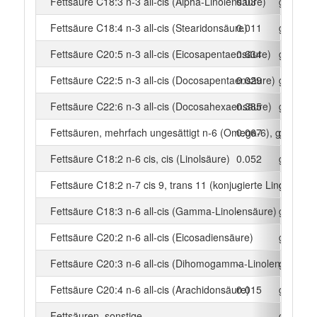
Fettsäure C18:3 n-3 all-cis (Alpha-Linolensäure)
0.03
g
Fettsäure C18:4 n-3 all-cis (Stearidonsäure)
0.011
g
Fettsäure C20:5 n-3 all-cis (Eicosapentaensäure)
0.634
g
Fettsäure C22:5 n-3 all-cis (Docosapentaensäure)
0.029
g
Fettsäure C22:6 n-3 all-cis (Docosahexaensäure)
0.385
g
Fettsäuren, mehrfach ungesättigt n-6 (Omega-6), gesamt
0.067
g
Fettsäure C18:2 n-6 cis, cis (Linolsäure)
0.052
g
Fettsäure C18:2 n-7 cis 9, trans 11 (konjugierte Linolsäure)
-
g
Fettsäure C18:3 n-6 all-cis (Gamma-Linolensäure)
-
g
Fettsäure C20:2 n-6 all-cis (Eicosadiensäure)
-
g
Fettsäure C20:3 n-6 all-cis (Dihomogamma-Linolensäure)
-
g
Fettsäure C20:4 n-6 all-cis (Arachidonsäure)
0.015
g
Fettsäuren, sonstige
-
g