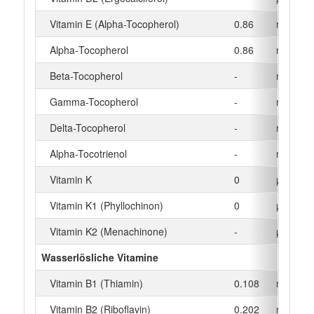
Vitamin E (Alpha-Tocopherol)
0.86
mg
Alpha‑Tocopherol
0.86
mg
Beta-Tocopherol
-
mg
Gamma-Tocopherol
-
mg
Delta-Tocopherol
-
mg
Alpha-Tocotrienol
-
mg
Vitamin K
0
µg
Vitamin K1 (Phyllochinon)
0
µg
Vitamin K2 (Menachinone)
-
µg
Wasserlösliche Vitamine
Vitamin B1 (Thiamin)
0.108
mg
Vitamin B2 (Riboflavin)
0.202
mg