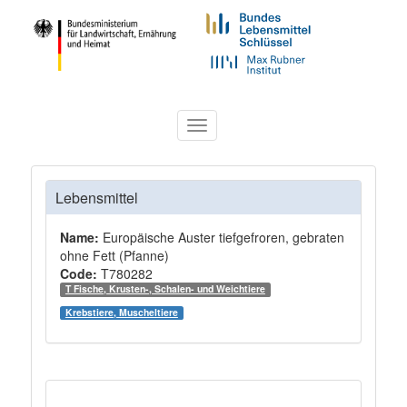
Toggle
navigation
Lebensmittel
Name:
Europäische Auster tiefgefroren, gebraten
ohne Fett (Pfanne)
Code:
T780282
T Fische, Krusten-, Schalen- und Weichtiere
Krebstiere, Muscheltiere