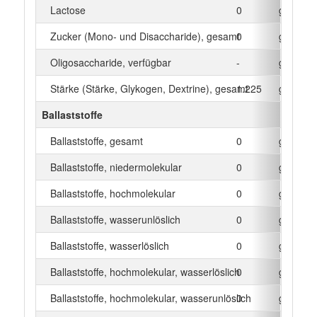
Lactose
0
g
Zucker (Mono- und Disaccharide), gesamt
0
g
Oligosaccharide, verfügbar
-
g
Stärke (Stärke, Glykogen, Dextrine), gesamt
1.225
g
Ballaststoffe
Ballaststoffe, gesamt
0
g
Ballaststoffe, niedermolekular
0
g
Ballaststoffe, hochmolekular
0
g
Ballaststoffe, wasserunlöslich
0
g
Ballaststoffe, wasserlöslich
0
g
Ballaststoffe, hochmolekular, wasserlöslich
0
g
Ballaststoffe, hochmolekular, wasserunlöslich
0
g