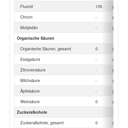
Fluorid
135
µg
Chrom
-
µg
Molybdän
-
µg
Organische Säuren
Organische Säuren, gesamt
0
g
Essigsäure
-
g
Zitronensäure
-
g
Milchsäure
-
g
Äpfelsäure
-
g
Weinsäure
0
g
Zuckeralkohole
Zuckeralkohole, gesamt
0
g