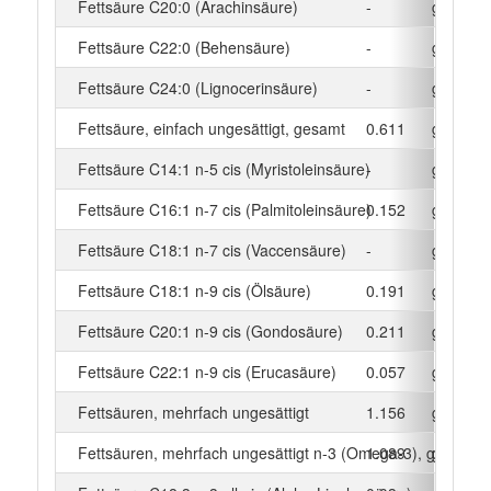
Fettsäure C20:0 (Arachinsäure)
-
g
Fettsäure C22:0 (Behensäure)
-
g
Fettsäure C24:0 (Lignocerinsäure)
-
g
Fettsäure, einfach ungesättigt, gesamt
0.611
g
Fettsäure C14:1 n-5 cis (Myristoleinsäure)
-
g
Fettsäure C16:1 n-7 cis (Palmitoleinsäure)
0.152
g
Fettsäure C18:1 n-7 cis (Vaccensäure)
-
g
Fettsäure C18:1 n-9 cis (Ölsäure)
0.191
g
Fettsäure C20:1 n-9 cis (Gondosäure)
0.211
g
Fettsäure C22:1 n-9 cis (Erucasäure)
0.057
g
Fettsäuren, mehrfach ungesättigt
1.156
g
Fettsäuren, mehrfach ungesättigt n-3 (Omega-3), gesamt
1.089
g