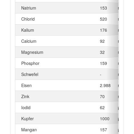
Natrium
153
mg
Chlorid
520
mg
Kalium
176
mg
Calcium
92
mg
Magnesium
32
mg
Phosphor
159
mg
Schwefel
-
mg
Eisen
2.988
mg
Zink
70
mg
Iodid
62
µg
Kupfer
1000
µg
Mangan
157
µg