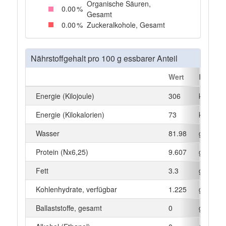
Organische Säuren,
0
.00
%
Gesamt
0
.00
%
Zuckeralkohole, Gesamt
Nährstoffgehalt pro 100 g essbarer Anteil
Wert
Einheit
Energie (Kilojoule)
306
kJ
Energie (Kilokalorien)
73
kcal
Wasser
81.98
g
Protein (Nx6,25)
9.607
g
Fett
3.3
g
Kohlenhydrate, verfügbar
1.225
g
Ballaststoffe, gesamt
0
g