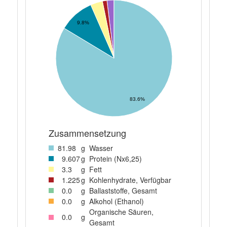
9.8%
83.6%
Zusammensetzung
81
.98
g
Wasser
9
.607
g
Protein (Nx6,25)
3
.3
g
Fett
1
.225
g
Kohlenhydrate, Verfügbar
0
.0
g
Ballaststoffe, Gesamt
0
.0
g
Alkohol (Ethanol)
Organische Säuren,
0
.0
g
Gesamt