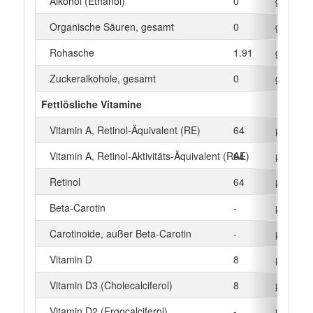
Alkohol (Ethanol)
0
g
Organische Säuren, gesamt
0
g
Rohasche
1.91
g
Zuckeralkohole, gesamt
0
g
Fettlösliche Vitamine
Vitamin A, Retinol-Äquivalent (RE)
64
µg
Vitamin A, Retinol-Aktivitäts-Äquivalent (RAE)
64
µg
Retinol
64
µg
Beta‑Carotin
-
µg
Carotinoide, außer Beta-Carotin
-
µg
Vitamin D
8
µg
Vitamin D3 (Cholecalciferol)
8
µg
Vitamin D2 (Ergocalciferol)
-
µg