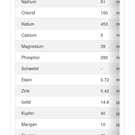
Natrium
51
mg
Chlorid
150
mg
Kalium
453
mg
Calcium
5
mg
Magnesium
39
mg
Phosphor
292
mg
Schwefel
-
mg
Eisen
0.72
mg
Zink
0.42
mg
Iodid
14.6
µg
Kupfer
40
µg
Mangan
10
µg