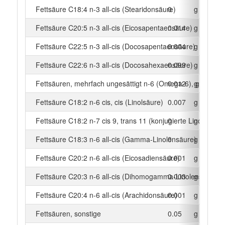
Fettsäure C18:4 n-3 all-cis (Stearidonsäure)
0
g
Fettsäure C20:5 n-3 all-cis (Eicosapentaensäure)
0.014
g
Fettsäure C22:5 n-3 all-cis (Docosapentaensäure)
0.004
g
Fettsäure C22:6 n-3 all-cis (Docosahexaensäure)
0.099
g
Fettsäuren, mehrfach ungesättigt n-6 (Omega-6), gesamt
0.012
g
Fettsäure C18:2 n-6 cis, cis (Linolsäure)
0.007
g
Fettsäure C18:2 n-7 cis 9, trans 11 (konjugierte Linolsäure)
0
g
Fettsäure C18:3 n-6 all-cis (Gamma-Linolensäure)
0
g
Fettsäure C20:2 n-6 all-cis (Eicosadiensäure)
0.001
g
Fettsäure C20:3 n-6 all-cis (Dihomogamma-Linolensäure)
0.003
g
Fettsäure C20:4 n-6 all-cis (Arachidonsäure)
0.001
g
Fettsäuren, sonstige
0.05
g