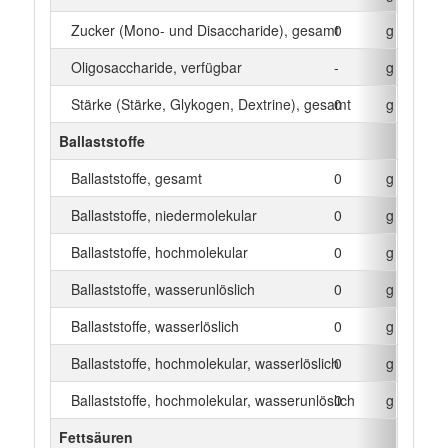
Zucker (Mono- und Disaccharide), gesamt
0
g
Oligosaccharide, verfügbar
-
g
Stärke (Stärke, Glykogen, Dextrine), gesamt
0
g
Ballaststoffe
Ballaststoffe, gesamt
0
g
Ballaststoffe, niedermolekular
0
g
Ballaststoffe, hochmolekular
0
g
Ballaststoffe, wasserunlöslich
0
g
Ballaststoffe, wasserlöslich
0
g
Ballaststoffe, hochmolekular, wasserlöslich
0
g
Ballaststoffe, hochmolekular, wasserunlöslich
0
g
Fettsäuren