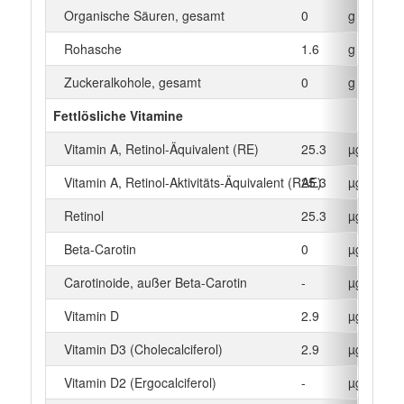
Organische Säuren, gesamt
0
g
Rohasche
1.6
g
Zuckeralkohole, gesamt
0
g
Fettlösliche Vitamine
Vitamin A, Retinol-Äquivalent (RE)
25.3
µg
Vitamin A, Retinol-Aktivitäts-Äquivalent (RAE)
25.3
µg
Retinol
25.3
µg
Beta‑Carotin
0
µg
Carotinoide, außer Beta-Carotin
-
µg
Vitamin D
2.9
µg
Vitamin D3 (Cholecalciferol)
2.9
µg
Vitamin D2 (Ergocalciferol)
-
µg