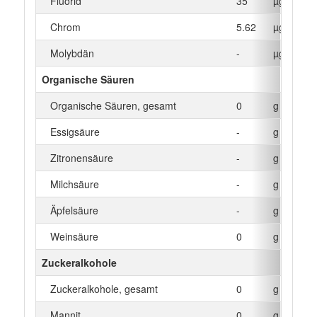
Fluorid
35
µg
Chrom
5.62
µg
Molybdän
-
µg
Organische Säuren
Organische Säuren, gesamt
0
g
Essigsäure
-
g
Zitronensäure
-
g
Milchsäure
-
g
Äpfelsäure
-
g
Weinsäure
0
g
Zuckeralkohole
Zuckeralkohole, gesamt
0
g
Mannit
0
g