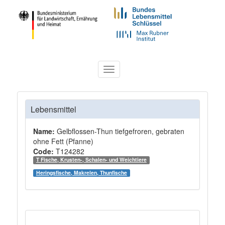
Toggle
navigation
Lebensmittel
Name:
Gelbflossen-Thun tiefgefroren, gebraten
ohne Fett (Pfanne)
Code:
T124282
T Fische, Krusten-, Schalen- und Weichtiere
Heringsfische, Makrelen, Thunfische