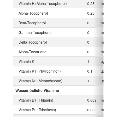
Vitamin E (Alpha-Tocopherol)
0.28
mg
Alpha‑Tocopherol
0.28
mg
Beta-Tocopherol
0
mg
Gamma-Tocopherol
0
mg
Delta-Tocopherol
0
mg
Alpha-Tocotrienol
0
mg
Vitamin K
1
µg
Vitamin K1 (Phyllochinon)
0.1
µg
Vitamin K2 (Menachinone)
1
µg
Wasserlösliche Vitamine
Vitamin B1 (Thiamin)
0.069
mg
Vitamin B2 (Riboflavin)
0.083
mg