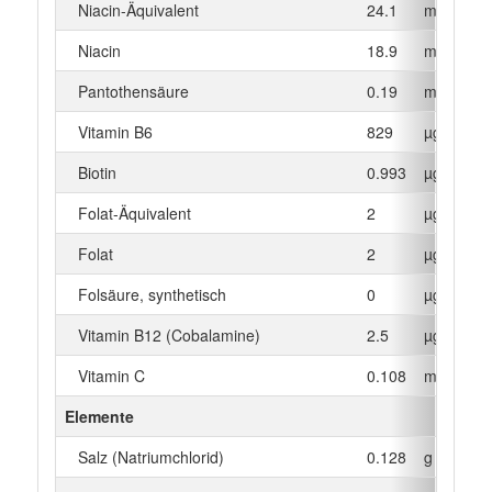
Niacin-Äquivalent
24.1
mg
Niacin
18.9
mg
Pantothensäure
0.19
mg
Vitamin B6
829
µg
Biotin
0.993
µg
Folat-Äquivalent
2
µg
Folat
2
µg
Folsäure, synthetisch
0
µg
Vitamin B12 (Cobalamine)
2.5
µg
Vitamin C
0.108
mg
Elemente
Salz (Natriumchlorid)
0.128
g