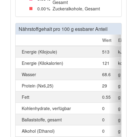
Gesamt
0
.00
%
Zuckeralkohole, Gesamt
Nährstoffgehalt pro 100 g essbarer Anteil
Wert
Einheit
Energie (Kilojoule)
513
kJ
Energie (Kilokalorien)
121
kcal
Wasser
68.6
g
Protein (Nx6,25)
29
g
Fett
0.55
g
Kohlenhydrate, verfügbar
0
g
Ballaststoffe, gesamt
0
g
Alkohol (Ethanol)
0
g