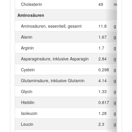
Cholesterin
49
mg
Aminosäuren
Aminosäuren, essentiell, gesamt
11.8
g
Alanin
1.67
g
Arginin
1.7
g
Asparaginsäure, inklusive Asparagin
2.84
g
Cystein
0.298
g
Glutaminsäure, inklusive Glutamin
4.14
g
Glycin
1.33
g
Histidin
0.817
g
Isoleucin
1.28
g
Leucin
2.3
g