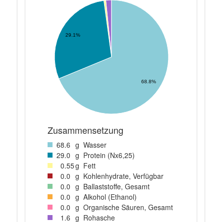
29.1%
68.8%
Zusammensetzung
68
.6
g
Wasser
29
.0
g
Protein (Nx6,25)
0
.55
g
Fett
0
.0
g
Kohlenhydrate, Verfügbar
0
.0
g
Ballaststoffe, Gesamt
0
.0
g
Alkohol (Ethanol)
0
.0
g
Organische Säuren, Gesamt
1
.6
g
Rohasche