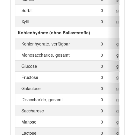
Sorbit
0
g
Xylit
0
g
Kohlenhydrate (ohne Ballaststoffe)
Kohlenhydrate, verfügbar
0
g
Monosaccharide, gesamt
0
g
Glucose
0
g
Fructose
0
g
Galactose
0
g
Disaccharide, gesamt
0
g
Saccharose
0
g
Maltose
0
g
Lactose
0
g